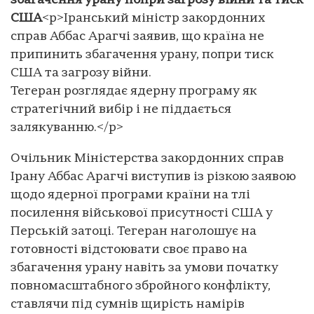
збагачення урану попри загрозу війни та тиск
США
<p>Іранський міністр закордонних
справ Аббас Арагчі заявив, що країна не
припинить збагачення урану, попри тиск
США та загрозу війни.
Тегеран розглядає ядерну програму як
стратегічний вибір і не піддається
залякуванню.</p>
Очільник Міністерства закордонних справ
Ірану Аббас Арагчі виступив із різкою заявою
щодо ядерної програми країни на тлі
посилення військової присутності США у
Перській затоці. Тегеран наголошує на
готовності відстоювати своє право на
збагачення урану навіть за умови початку
повномасштабного збройного конфлікту,
ставлячи під сумнів щирість намірів