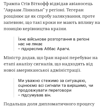
Трампа Стів Віткофф відвідав авіаносець
“Авраам Лінкольн” у регіоні. Тегеран
розцінює це як спробу залякування, проте
запевняє, що такі кроки не мають впливу на
позицію керівництва країни.
Їхнє військове розгортання в регіоні
нас не лякає
– підкреслив Аббас Арагчі.
Міністр додав, що Іран наразі перебуває на
етапі аналізу сигналів, що надходять від
нової американської адміністрації.
Ми уважно стежимо за ситуацією,
оцінюємо всі сигнали та вирішимо, чи
продовжувати переговори
– підсумував він.
Подальша доля дипломатичного процесу