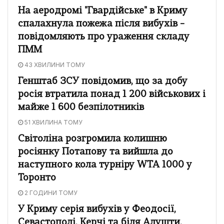
На аеродромі "Гвардійське" в Криму
спалахнула пожежа після вибухів –
повідомляють про ураження складу
ПММ
43 ХВИЛИНИ ТОМУ
Генштаб ЗСУ повідомив, що за добу
росія втратила понад 1 200 військових і
майже 1 600 безпілотників
51 ХВИЛИНА ТОМУ
Світоліна розгромила колишню
росіянку Потапову та вийшла до
наступного кола турніру WTA 1000 у
Торонто
2 ГОДИНИ ТОМУ
У Криму серія вибухів у Феодосії,
Севастополі, Керчі та біля Алушти,