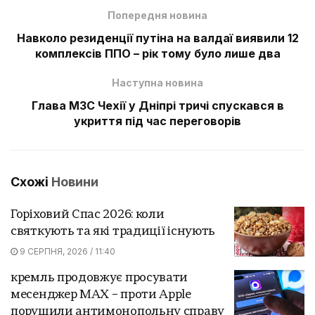
Попередня новина
Навколо резиденції путіна на валдаї виявили 12
комплексів ППО – рік тому було лише два
Наступна новина
Глава МЗС Чехії у Дніпрі тричі спускався в
укриття під час переговорів
Схожі
Новини
Горіховий Спас 2026: коли
святкують та які традиції існують
9 СЕРПНЯ, 2026 / 11:40
кремль продовжує просувати
месенджер MAX – проти Apple
порушили антимонопольну справу