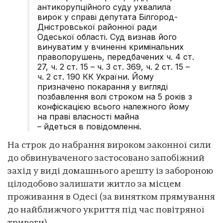
антикорупційного суду ухвалила
вирок у справі депутата Білгород-
Дністровської районної ради
Одеської області. Суд визнав його
винуватим у вчиненні кримінальних
правопорушень, передбачених ч. 4 ст.
27, ч. 2 ст. 15 – ч. 3 ст. 369, ч. 2 ст. 15 –
ч. 2 ст. 190 КК України. Йому
призначено покарання у вигляді
позбавлення волі строком на 5 років з
конфіскацією всього належного йому
на праві власності майна
– йдеться в повідомленні.
На строк до набрання вироком законної сили
до обвинуваченого застосовано запобіжний
захід у виді домашнього арешту із забороною
цілодобово залишати житло за місцем
проживання в Одесі (за винятком прямування
до найближчого укриття під час повітряної