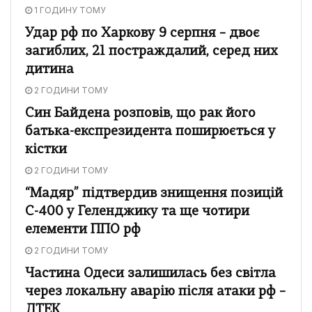
1 ГОДИНУ ТОМУ
Удар рф по Харкову 9 серпня – двоє
загиблих, 21 постраждалий, серед них
дитина
2 ГОДИНИ ТОМУ
Син Байдена розповів, що рак його
батька-експрезидента поширюється у
кістки
2 ГОДИНИ ТОМУ
“Мадяр” підтвердив знищення позицій
С-400 у Геленджику та ще чотири
елементи ППО рф
2 ГОДИНИ ТОМУ
Частина Одеси залишилась без світла
через локальну аварію після атаки рф –
ДТЕК