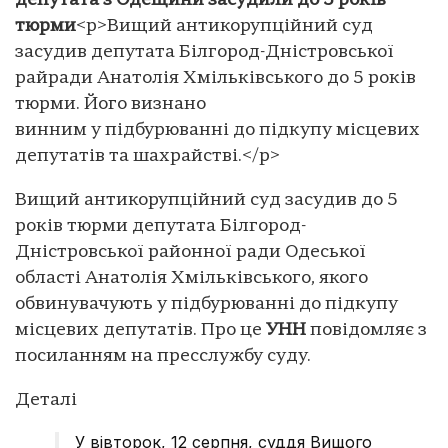
депутата з Одещини засудили до 5 років
тюрми
<p>Вищий антикорупційний суд
засудив депутата Білгород-Дністровської
райради Анатолія Хмільківського до 5 років
тюрми. Його визнано
винним у підбурюванні до підкупу місцевих
депутатів та шахрайстві.</p>
Вищий антикорупційний суд засудив до 5
років тюрми депутата Білгород-
Дністровської районної ради Одеської
області Анатолія Хмільківського, якого
обвинувачують у підбурюванні до підкупу
місцевих депутатів. Про це
УНН
повідомляє з
посиланням на пресслужбу суду.
Деталі
У вівторок, 12 серпня, суддя Вищого