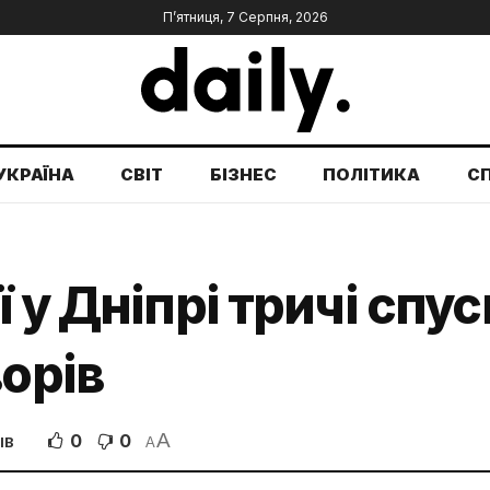
П’ятниця, 7 Серпня, 2026
УКРАЇНА
СВІТ
БІЗНЕС
ПОЛІТИКА
С
 у Дніпрі тричі спу
ворів
A
0
0
ІВ
A