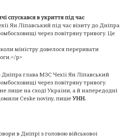
ичі спускався в укриття під час
хії Ян Ліпавський під час візиту до Дніпра
бомбосховищі через повітряну тривогу. Це
, коли міністру довелося переривати
оги.</p>
о Дніпра глава МЗС Чехії Ян Ліпавський
бомбосховищі через повітряну тривогу.
не лише на сході України, а й напередодні
ідомили Сeske noviny, пише
УНН.
вори в Дніпрі з головою військової