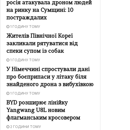
росія атакувала дроном людей
на ринку на Сумщині: 10
постраждалих
1 ГОДИНУ ТОМУ
Жителів Північної Кореї
закликали рятуватися від
спеки супом із собак
1 ГОДИНУ ТОМУ
У Німеччині спростували дані
про боєприпаси у літаку біля
знайденого дрона з вибухівкою
1 ГОДИНУ ТОМУ
BYD розширює лінійку
Yangwang U8L новим
флагманським кросовером
2 ГОДИНИ ТОМУ