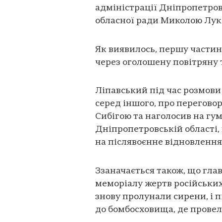
адміністрації Дніпропетров
обласної ради Миколою Лу
Як виявилось, першу частин
через оголошену повітряну 
Ліпавський під час розмови
серед іншого, про перегово
Сибігою та наголосив на гу
Дніпропетровській області, 
на післявоєнне відновлення
Ззаначається також, що глав
меморіалу жертв російських
знову пролунали сирени, і п
до бомбосховища, де провел