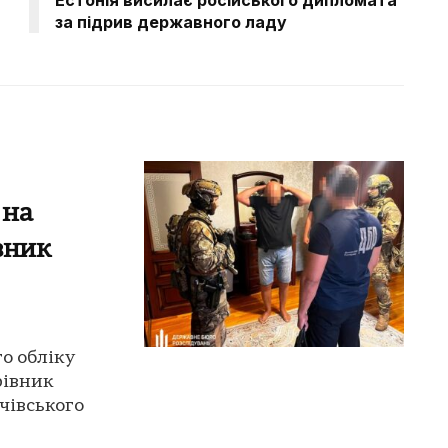
за підрив державного ладу
 на
вник
го обліку
рівник
чівського