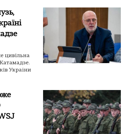
узь,
країні
мадзе
ше цивільна
 Катамадзе.
ків України
оже
О
 WSJ