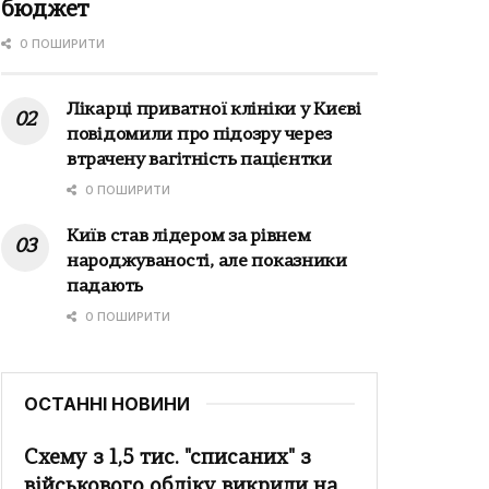
бюджет
0 ПОШИРИТИ
Лікарці приватної клініки у Києві
повідомили про підозру через
втрачену вагітність пацієнтки
0 ПОШИРИТИ
Київ став лідером за рівнем
народжуваності, але показники
падають
0 ПОШИРИТИ
ОСТАННІ НОВИНИ
Схему з 1,5 тис. "списаних" з
військового обліку викрили на