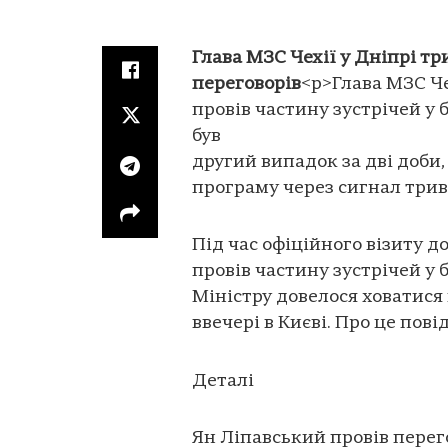
Глава МЗС Чехії у Дніпрі тр
переговорів
<p>Глава МЗС Че
провів частину зустрічей у 
був
другий випадок за дві доби
програму через сигнал трив
Під час офіційного візиту д
провів частину зустрічей у 
Міністру довелося ховатися 
ввечері в Києві. Про це пов
Деталі
Ян Ліпавський провів перего