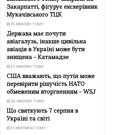
Закарпатті, фігурує екскерівник
Мукачівського ТЦК
16 ХВИЛИН ТОМУ
Держава має почути
авіагалузь, інакше цивільна
авіація в Україні може бути
знищена – Катамадзе
27 ХВИЛИН ТОМУ
США вважають, що путін може
перевірити рішучість НАТО
обмеженим вторгненням – WSJ
30 ХВИЛИН ТОМУ
Що святкують 7 серпня в
Україні та світі
51 ХВИЛИНА ТОМУ