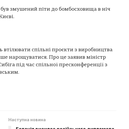
був змушений піти до бомбосховища в ніч
Києві.
ь втілювати спільні проєкти з виробництва
ише нарощуватися. Про це заявив міністр
ибіга під час спільної пресконференції з
вським.
Наступна новина
Естонія висилає російського дипломата