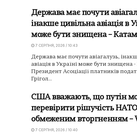
Держава має почути авіагал
інакше цивільна авіація в У
може бути знищена – Ката
7 СЕРПНЯ, 2026 / 10:43
Держава має почути авіагалузь, інак
авіація в Україні може бути знищена -
Президент Асоціації платників подат
Грігол...
США вважають, що путін м
перевірити рішучість НАТ
обмеженим вторгненням –
7 СЕРПНЯ, 2026 / 10:40