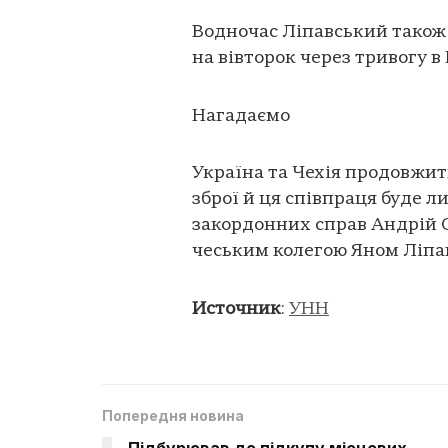
Водночас Ліпавський також 
на вівторок через тривогу в 
Нагадаємо
Україна та Чехія продовжит
зброї й ця співпраця буде л
закордонних справ Андрій С
чеським колегою Яном Ліпа
Источник
:
УНН
Попередня новина
Підбурював до підкупу місцевих