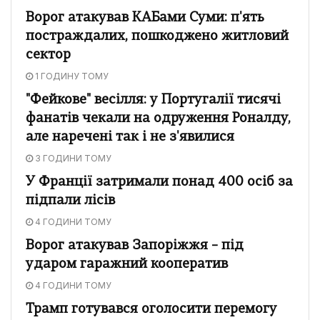
Ворог атакував КАБами Суми: п'ять
постраждалих, пошкоджено житловий
сектор
1 ГОДИНУ ТОМУ
"Фейкове" весілля: у Португалії тисячі
фанатів чекали на одруження Роналду,
але наречені так і не з'явилися
3 ГОДИНИ ТОМУ
У Франції затримали понад 400 осіб за
підпали лісів
4 ГОДИНИ ТОМУ
Ворог атакував Запоріжжя – під
ударом гаражний кооператив
4 ГОДИНИ ТОМУ
Трамп готувався оголосити перемогу