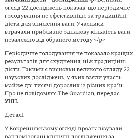
звичайні дієти – дослідження
<p>Великий
огляд 22 досліджень показав, що періодичне
голодування не ефективніше за традиційні
дієти для зниження ваги. Учасники
втрачали приблизно однакову кількість ваги,
незалежно від обраного методу.</p>
Періодичне голодування не показало кращих
результатів для схуднення, ніж традиційні
дієти. Такими є висновки великого огляду 22
наукових досліджень, у яких взяли участь
майже дві тисячі дорослих із різних країн.
Про це повідомляє The Guardian, передає
УНН.
Деталі
У Кокрейнівському огляді проаналізували
рандомізовані клінічні дослідження за