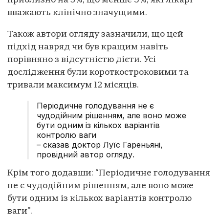
приблизно на 3%, що менше 5%, які лікарі
вважають клінічно значущими.
Також автори огляду зазначили, що цей
підхід навряд чи був кращим навіть
порівняно з відсутністю дієти. Усі
дослідження були короткостроковими та
тривали максимум 12 місяців.
Періодичне голодування не є
чудодійним рішенням, але воно може
бути одним із кількох варіантів
контролю ваги
– сказав доктор Луїс Гареньяні,
провідний автор огляду.
Крім того додавши: “Періодичне голодування
не є чудодійним рішенням, але воно може
бути одним із кількох варіантів контролю
ваги”.