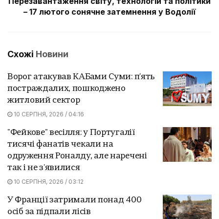
Перезавантаження світу, технологій та політики
– 17 лютого сонячне затемнення у Водолії
Схожі
Новини
Ворог атакував КАБами Суми: п'ять
постраждалих, пошкоджено
житловий сектор
10 СЕРПНЯ, 2026 / 04:16
"Фейкове" весілля: у Португалії
тисячі фанатів чекали на
одруження Роналду, але наречені
так і не з'явилися
10 СЕРПНЯ, 2026 / 03:12
У Франції затримали понад 400
осіб за підпали лісів