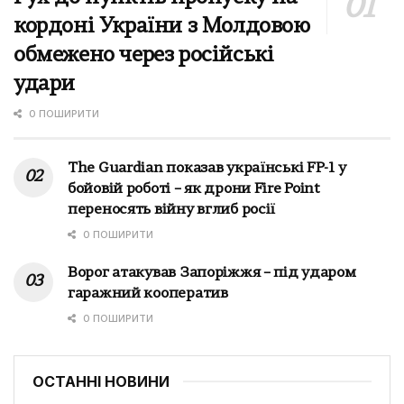
кордоні України з Молдовою
обмежено через російські
удари
0 ПОШИРИТИ
The Guardian показав українські FP-1 у
бойовій роботі – як дрони Fire Point
переносять війну вглиб росії
0 ПОШИРИТИ
Ворог атакував Запоріжжя – під ударом
гаражний кооператив
0 ПОШИРИТИ
ОСТАННІ НОВИНИ