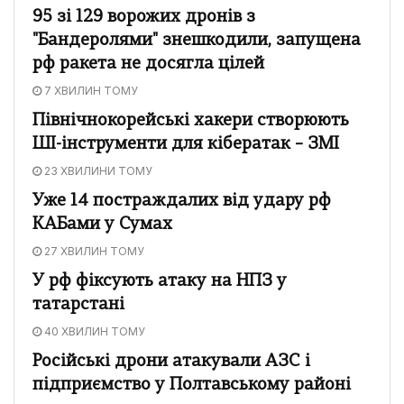
95 зі 129 ворожих дронів з
"Бандеролями" знешкодили, запущена
рф ракета не досягла цілей
7 ХВИЛИН ТОМУ
Північнокорейські хакери створюють
ШІ-інструменти для кібератак – ЗМІ
23 ХВИЛИНИ ТОМУ
Уже 14 постраждалих від удару рф
КАБами у Сумах
27 ХВИЛИН ТОМУ
У рф фіксують атаку на НПЗ у
татарстані
40 ХВИЛИН ТОМУ
Російські дрони атакували АЗС і
підприємство у Полтавському районі