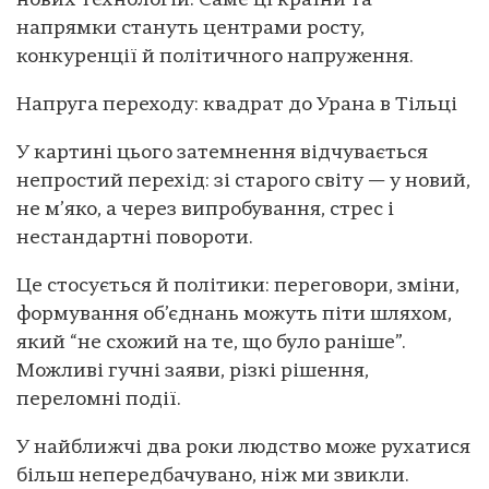
нових технологій. Саме ці країни та
напрямки стануть центрами росту,
конкуренції й політичного напруження.
Напруга переходу: квадрат до Урана в Тільці
У картині цього затемнення відчувається
непростий перехід: зі старого світу — у новий,
не м’яко, а через випробування, стрес і
нестандартні повороти.
Це стосується й політики: переговори, зміни,
формування об’єднань можуть піти шляхом,
який “не схожий на те, що було раніше”.
Можливі гучні заяви, різкі рішення,
переломні події.
У найближчі два роки людство може рухатися
більш непередбачувано, ніж ми звикли.