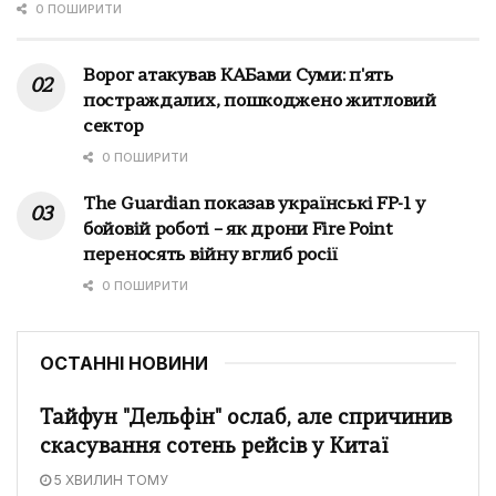
0 ПОШИРИТИ
Ворог атакував КАБами Суми: п'ять
постраждалих, пошкоджено житловий
сектор
0 ПОШИРИТИ
The Guardian показав українські FP-1 у
бойовій роботі – як дрони Fire Point
переносять війну вглиб росії
0 ПОШИРИТИ
ОСТАННІ НОВИНИ
Тайфун "Дельфін" ослаб, але спричинив
скасування сотень рейсів у Китаї
5 ХВИЛИН ТОМУ