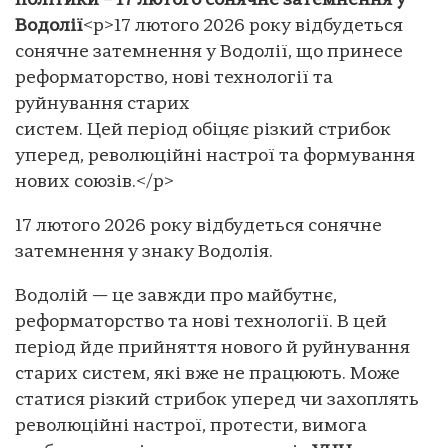
політики – 17 лютого сонячне затемнення у
Водолії
<p>17 лютого 2026 року відбудеться
сонячне затемнення у Водолії, що принесе
реформаторство, нові технології та
руйнування старих
систем. Цей період обіцяє різкий стрибок
уперед, революційні настрої та формування
нових союзів.</p>
17 лютого 2026 року відбудеться сонячне
затемнення у знаку Водолія.
Водолій — це завжди про майбутнє,
реформаторство та нові технології. В цей
період йде прийняття нового й руйнування
старих систем, які вже не працюють. Може
статися різкий стрибок уперед чи захоплять
революційні настрої, протести, вимога