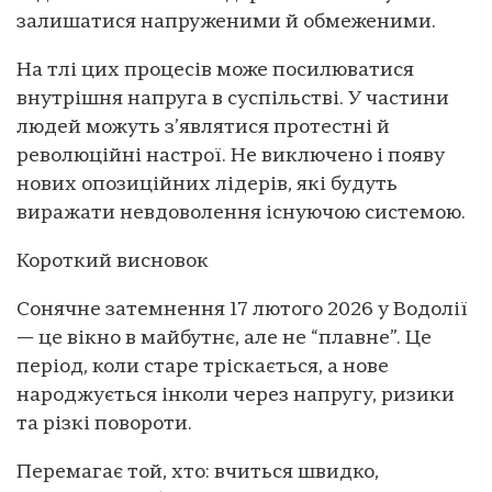
залишатися напруженими й обмеженими.
На тлі цих процесів може посилюватися
внутрішня напруга в суспільстві. У частини
людей можуть з’являтися протестні й
революційні настрої. Не виключено і появу
нових опозиційних лідерів, які будуть
виражати невдоволення існуючою системою.
Короткий висновок
Сонячне затемнення 17 лютого 2026 у Водолії
— це вікно в майбутнє, але не “плавне”. Це
період, коли старе тріскається, а нове
народжується інколи через напругу, ризики
та різкі повороти.
Перемагає той, хто: вчиться швидко,