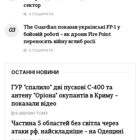
сектор
0 ПОШИРИТИ
The Guardian показав українські FP-1 у
бойовій роботі – як дрони Fire Point
переносять війну вглиб росії
0 ПОШИРИТИ
ОСТАННІ НОВИНИ
ГУР "спалило" дві пускові С-400 та
антену "Оріона" окупантів в Криму –
показали відео
9 ХВИЛИН ТОМУ
Частина 5 областей без світла через
атаки рф, найскладніше – на Одещині