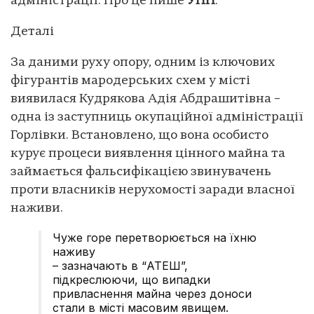
адміністрації. Про це пише
УНН
.
Деталі
За даними руху опору, одним із ключових
фігурантів мародерських схем у місті
виявилася Кудрякова Адія Абдрашитівна –
одна із заступниць окупаційної адміністрації
Горлівки. Встановлено, що вона особисто
курує процеси виявлення цінного майна та
займається фальсифікацією звинувачень
проти власників нерухомості заради власної
наживи.
Чуже горе перетворюється на їхню
наживу
– зазначають в “АТЕШ”,
підкреслюючи, що випадки
привласнення майна через доноси
стали в місті масовим явищем.