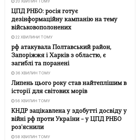
20 ХВИЛИН ТОМУ
ЦПД РНБО: росія готує
дезінформаційну кампанію на тему
військовополонених
22 ХВИЛИНИ ТОМУ
рф атакувала Полтавський район,
Запоріжжя і Харків з областю, є
загиблі та поранені
36 ХВИЛИН ТОМУ
Липень цього року став найтеплішим в
історії для світових морів
56 ХВИЛИН ТОМУ
КНДР зацікавлена у здобутті досвіду у
війні рф проти України – у ЦПД РНБО
роз'яснили
58 ХВИЛИН ТОМУ