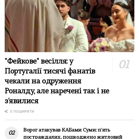
"Фейкове" весілля: у
Португалії тисячі фанатів
чекали на одруження
Роналду, але наречені так і не
з'явилися
0 ПОШИРИТИ
Ворог атакував КАБами Суми: п'ять
постраждалих, пошкоджено житловий