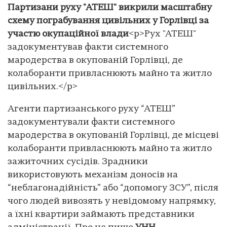
Партизани руху "АТЕШ" викрили масштабну
схему пограбування цивільних у Горлівці за
участю окупаційної влади
<p>Рух "АТЕШ"
задокументував факти системного
мародерства в окупованій Горлівці, де
колаборанти привласнюють майно та житло
цивільних.</p>
Агенти партизанського руху “АТЕШ”
задокументували факти системного
мародерства в окупованій Горлівці, де місцеві
колаборанти привласнюють майно та житло
зажиточних сусідів. Зрадники
використовують механізм доносів на
“неблагонадійність” або “допомогу ЗСУ”, після
чого людей вивозять у невідомому напрямку,
а їхні квартири займають представники