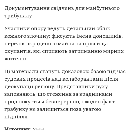
Документування свідчень для майбутнього
трибуналу
Учасники опору ведуть детальний облік
кожного злочину: фіксують імена донощиків,
перелік вкраденого майна та прізвища
окупантів, які сприяють затриманню мирних
жителів.
Ці матеріали стануть доказовою базою під час
судових процесів над колаборантами після
деокупації регіону. Представники руху
запевняють, що стеження за зрадниками
продовжується безперервно, і жоден факт
грабунку не залишиться поза увагою
підпілля.
Источник
:
УНН