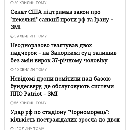
20 ХВИЛИН ТОМУ
Сенат США підтримав закон про
"пекельні" санкції проти рф та Ірану –
ЗМІ
39 ХВИЛИН ТОМУ
Неодноразово ґвалтував двох
падчерок – на Запоріжжі суд залишив
без змін вирок 37-річному чоловіку
40 ХВИЛИН ТОМУ
Невідомі дрони помітили над базою
бундесверу, де обслуговують системи
ППО Patriot – ЗМІ
56 ХВИЛИН ТОМУ
Удар рф по стадіону "Чорноморець":
кількість постраждалих зросла до двох
1 ГОДИНУ ТОМУ