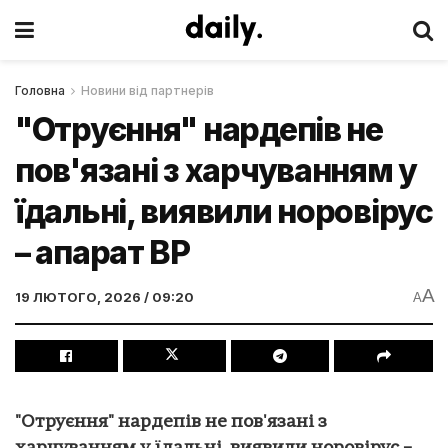
Головна
Новини від партнерів
"Отруєння" нардепів не
пов'язані з харчуванням у
їдальні, виявили норовірус
– апарат ВР
A
19 ЛЮТОГО, 2026 / 09:20
A
"Отруєння" нардепів не пов'язані з