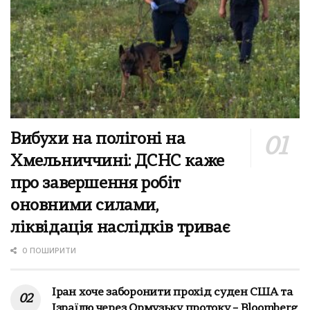
Вибухи на полігоні на
Хмельниччині: ДСНС каже
про завершення робіт
оновними силами,
ліквідація наслідків триває
0 ПОШИРИТИ
Іран хоче заборонити прохід суден США та
Ізраїлю через Ормузьку протоку – Bloomberg