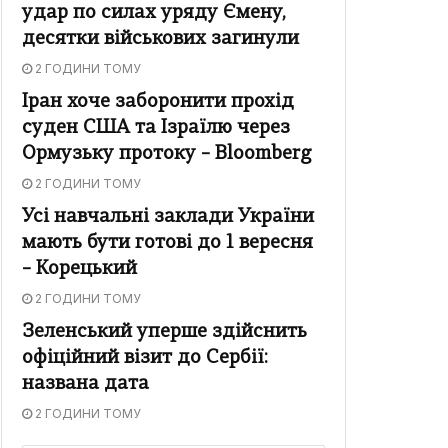
удар по силах уряду Ємену,
десятки військових загинули
2 ГОДИНИ ТОМУ
Іран хоче заборонити прохід
суден США та Ізраїлю через
Ормузьку протоку – Bloomberg
2 ГОДИНИ ТОМУ
Усі навчальні заклади України
мають бути готові до 1 вересня
– Корецький
2 ГОДИНИ ТОМУ
Зеленський уперше здійснить
офіційний візит до Сербії:
названа дата
2 ГОДИНИ ТОМУ