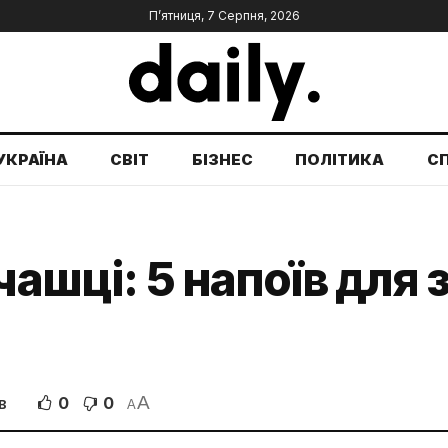
П’ятниця, 7 Серпня, 2026
УКРАЇНА
СВІТ
БІЗНЕС
ПОЛІТИКА
С
 чашці: 5 напоїв для
A
0
0
В
A