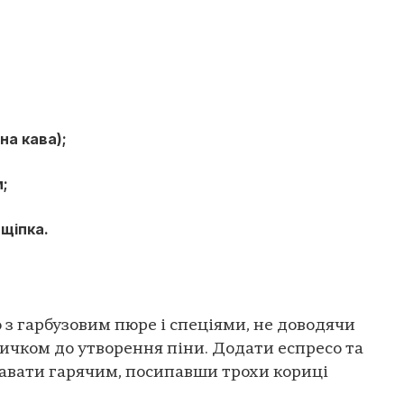
цна кава);
м;
 щіпка.
 з гарбузовим пюре і спеціями, не доводячи
ничком до утворення піни. Додати еспресо та
авати гарячим, посипавши трохи кориці