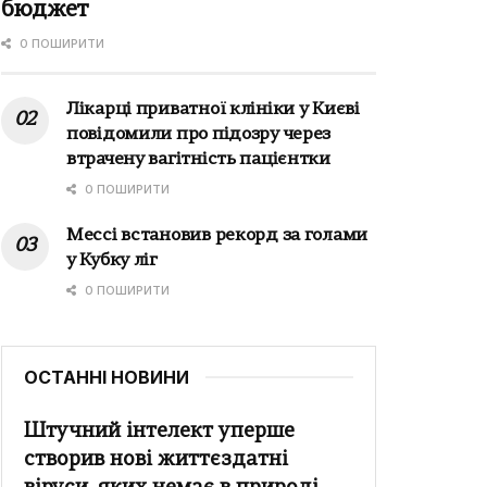
бюджет
0 ПОШИРИТИ
Лікарці приватної клініки у Києві
повідомили про підозру через
втрачену вагітність пацієнтки
0 ПОШИРИТИ
Мессі встановив рекорд за голами
у Кубку ліг
0 ПОШИРИТИ
ОСТАННІ НОВИНИ
Штучний інтелект уперше
створив нові життєздатні