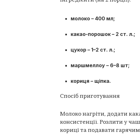
Інгредієнти (на 2 порції):
молоко – 400 мл;
какао-порошок – 2 ст. л.;
цукор – 1–2 ст. л.;
маршмеллоу – 6–8 шт;
кориця – щіпка.
Спосіб приготування
Молоко нагріти, додати кака
консистенції. Розлити у ча
кориці та подавати гарячим