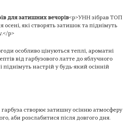
оїв для затишних вечорів
<p>УНН зібрав ТОП
я осені, які створять затишок та піднімуть
.</p>
годи особливо цінуються теплі, ароматні
ептів від гарбузового латте до яблучного
 і піднімуть настрій у будь-який осінній
з гарбуза створює затишну осінню атмосферу
ого, аби розслабитися після довгого дня.