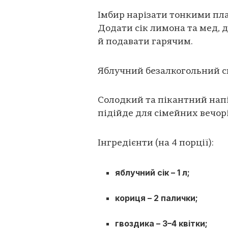
Імбир нарізати тонкими пла
Додати сік лимона та мед, 
й подавати гарячим.
Яблучний безалкогольний с
Солодкий та пікантний напі
підійде для сімейних вечорі
Інгредієнти (на 4 порції):
яблучний сік – 1 л;
кориця – 2 палички;
гвоздика – 3–4 квітки;