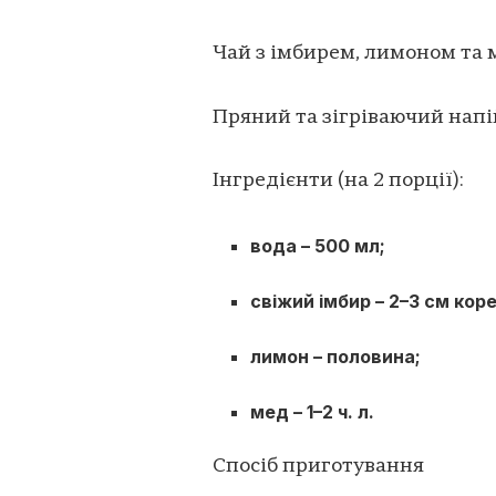
Чай з імбирем, лимоном та
Пряний та зігріваючий напі
Інгредієнти (на 2 порції):
вода – 500 мл;
свіжий імбир – 2–3 см кор
лимон – половина;
мед – 1–2 ч. л.
Спосіб приготування