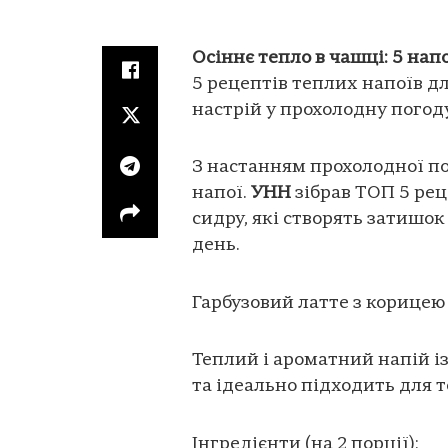
Осіннє тепло в чашці: 5 нап
5 рецептів теплих напоїв дл
настрій у прохолодну погоду
З настанням прохолодної по
напої.
УНН
зібрав ТОП 5 рец
сидру, які створять затишок
день.
Гарбузовий латте з корицею
Теплий і ароматний напій і
та ідеально підходить для т
Інгредієнти (на 2 порції):