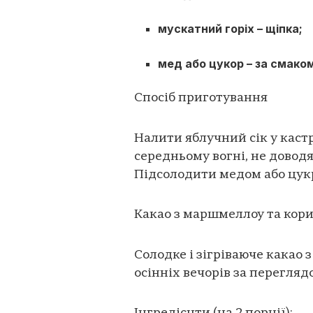
мускатний горіх – щіпка;
мед або цукор – за смако
Спосіб приготування
Налити яблучний сік у кастр
середньому вогні, не довод
Підсолодити медом або цук
Какао з маршмеллоу та кор
Солодке і зігріваюче какао
осінніх вечорів за перегляд