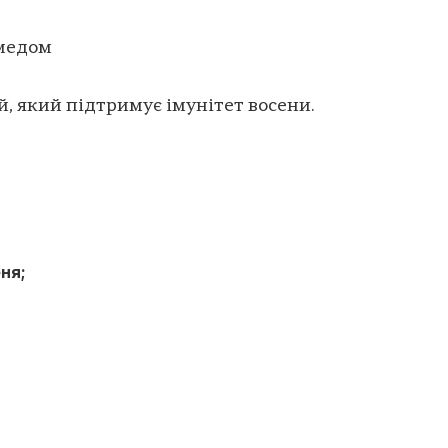
 медом
й, який підтримує імунітет восени.
еня;