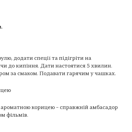
м.
улю, додати спеції та підігріти на
ячи до кипіння. Дати настоятися 5 хвилин.
ром за смаком. Подавати гарячим у чашках.
ицею
 з ароматною корицею – справжній амбасадор
ом фільмів.