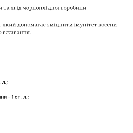
 та ягід чорноплідної горобини
, який допомагає зміцнити імунітет восени
о вживання.
 л.;
 – 1 ст. л.;