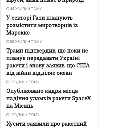
віруси, яких немає в природі
45 ХВИЛИН ТОМУ
У секторі Гази планують
розмістити миротворців із
Марокко
58 ХВИЛИН ТОМУ
Трамп підтвердив, що поки не
планує передавати Україні
ракети і знову заявив, що США
від війни відділяє океан
1 ГОДИНУ ТОМУ
Опубліковано кадри місця
падіння уламків ракети SpaceX
на Місяць
1 ГОДИНУ ТОМУ
Хусити заявили про ракетний