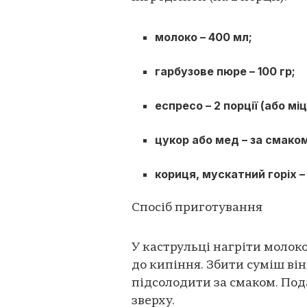
молоко – 400 мл;
гарбузове пюре – 100 гр;
еспресо – 2 порції (або мі
цукор або мед – за смако
кориця, мускатний горіх –
Спосіб приготування
У каструльці нагріти молоко
до кипіння. Збити суміш ві
підсолодити за смаком. Под
зверху.