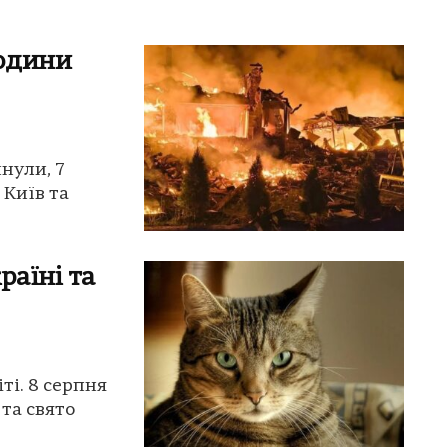
людини
инули, 7
 Київ та
раїні та
ті. 8 серпня
та свято