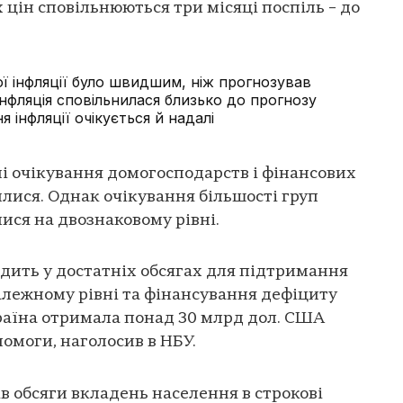
цін сповільнюються три місяці поспіль – до
ї інфляції було швидшим, ніж прогнозував
нфляція сповільнилася близько до прогнозу
я інфляції очікується й надалі
ні очікування домогосподарств і фінансових
илися. Однак очікування більшості груп
ися на двознаковому рівні.
дить у достатніх обсягах для підтримання
алежному рівні та фінансування дефіциту
раїна отримала понад 30 млрд дол. США
омоги, наголосив в НБУ.
в обсяги вкладень населення в строкові