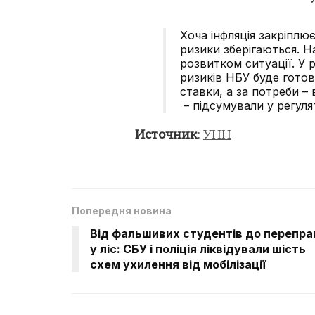
Хоча інфляція закріплює
ризики зберігаються. Н
розвитком ситуації. У р
ризиків НБУ буде готов
ставки, а за потреби –
– підсумували у регулят
Источник
:
УНН
Попередня новина
Від фальшивих студентів до перепра
у ліс: СБУ і поліція ліквідували шість
схем ухилення від мобілізації