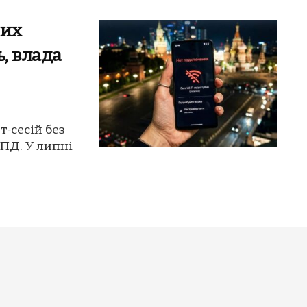
них
ь, влада
-сесій без
ЦПД. У липні