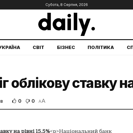
Субота, 8 Серпня, 2026
УКРАЇНА
СВІТ
БІЗНЕС
ПОЛІТИКА
С
г облікову ставку на
A
0
0
ІВ
A
авку на рівні 15,5%
<p>Національний банк