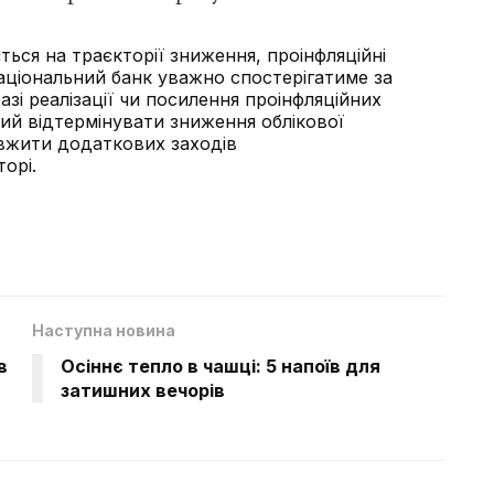
ться на траєкторії зниження, проінфляційні
аціональний банк уважно спостерігатиме за
азі реалізації чи посилення проінфляційних
ий відтермінувати зниження облікової
 вжити додаткових заходів
орі.
Наступна новина
в
Осіннє тепло в чашці: 5 напоїв для
затишних вечорів