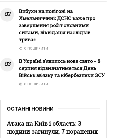
Вибухи на полігоні на
Хмельниччині: ДСНС каже про
завершення робіт оновними
силами, ліквідація наслідків
триває
0 ПОШИРИТИ
В Україні з'явилось нове свято – 8
серпня відзначатиметься День
Військ зв'язку та кібербезпеки ЗСУ
0 ПОШИРИТИ
ОСТАННІ НОВИНИ
Атака на Київ і область: 3
людини загинули, 7 поранених