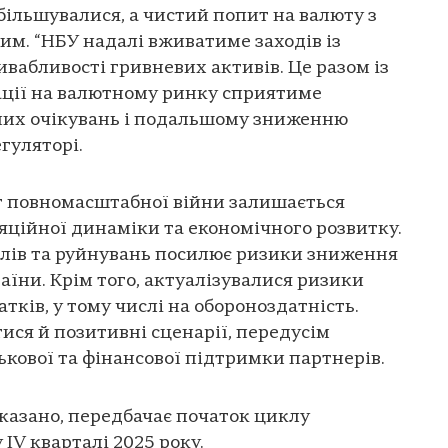
більшувалися, а чистий попит на валюту з
им. “НБУ надалі вживатиме заходів із
вабливості гривневих активів. Це разом із
ації на валютному ринку сприятиме
них очікувань і подальшому зниженню
егуляторі.
іг повномасштабної війни залишається
ційної динаміки та економічного розвитку.
ілів та руйнувань посилює ризики зниження
аїни. Крім того, актуалізувалися ризики
ків, у тому числі на обороноздатність.
ися й позитивні сценарії, передусім
ькової та фінансової підтримки партнерів.
казано, передбачає початок циклу
 IV кварталі 2025 року.