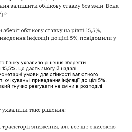
ння залишити облікову ставку без змін. Вона
/p>
беріг облікову ставку на рівні 15,5%,
ведення інфляції до цілі 5%, повідомили у
го банку ухвалило рішення зберегти
і 15,5%. Це дасть змогу й надалі
монетарні умови для стійкості валютного
 очікувань і приведення інфляції до цілі 5%.
вий гнучко реагувати на зміни в розподілі
у ухвалили таке рішення:
а траєкторії зниження, але все ще є високою.