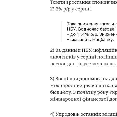
Темпи зростання споживчих 
13,2% р/р у серпні.
Таке зниження загально
НБУ. Водночас базова і
– до 11,4% р/р. Зниженн
– вказали в Нацбанку.
2) За даними НБУ, інфляцій
аналітиків у серпні поліпш
респондентів усе ж залишал
3) Зовнішня допомога надхо
міжнародних резервів на н
бюджету. З початку року Ук
міжнародної фінансової доп
4) Упродовж останніх місяці