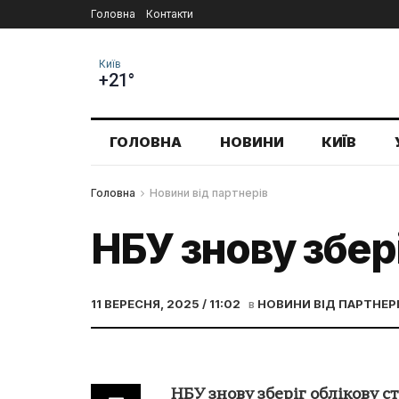
Головна
Контакти
Київ
+21°
ГОЛОВНА
НОВИНИ
КИЇВ
Головна
Новини від партнерів
НБУ знову збері
11 ВЕРЕСНЯ, 2025 / 11:02
в
НОВИНИ ВІД ПАРТНЕР
НБУ знову зберіг облікову ст