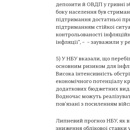
депозити й ОВДП у гривні з
боку населення був стриман
підтримання достатньої при
підтриманням стійкої ситу
контрольованості інфляцій
інфляції”, – – зауважили у р
5) У НБУ вказали, що переб
основним ризиком для інфля
Висока інтенсивність обстр
економічного потенціалу кр
додаткових бюджетних видат
Водночас можуть реалізуват
пов’язані з посиленням війс
Липневий прогноз НБУ, як в
зниження облікової ставки у