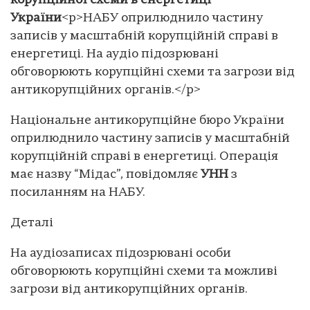
корупційної схеми в енергетиці
України
<p>НАБУ оприлюднило частину
записів у масштабній корупційній справі в
енергетиці. На аудіо підозрювані
обговорюють корупційні схеми та загрози від
антикорупційних органів.</p>
Національне антикорупційне бюро України
оприлюднило частину записів у масштабній
корупційній справі в енергетиці. Операція
має назву “Мідас”, повідомляє
УНН
з
посиланням на НАБУ.
Деталі
На аудіозаписах підозрювані особи
обговорюють корупційні схеми та можливі
загрози від антикорупційних органів.