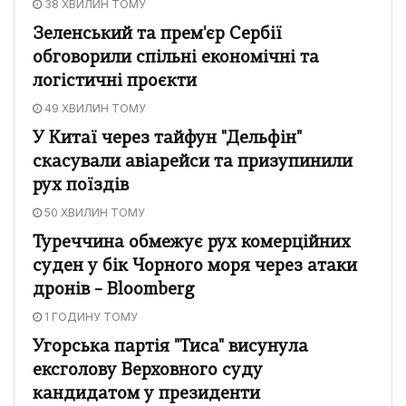
38 ХВИЛИН ТОМУ
Зеленський та прем'єр Сербії
обговорили спільні економічні та
логістичні проєкти
49 ХВИЛИН ТОМУ
У Китаї через тайфун "Дельфін"
скасували авіарейси та призупинили
рух поїздів
50 ХВИЛИН ТОМУ
Туреччина обмежує рух комерційних
суден у бік Чорного моря через атаки
дронів – Bloomberg
1 ГОДИНУ ТОМУ
Угорська партія "Тиса" висунула
ексголову Верховного суду
кандидатом у президенти