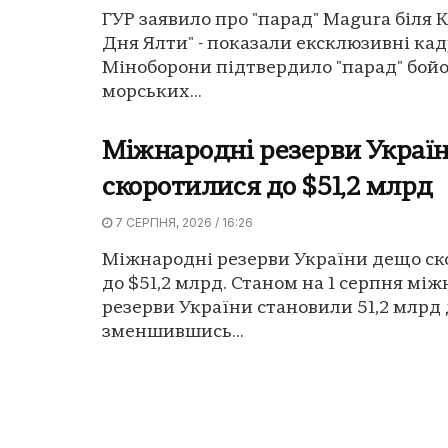
ГУР заявило про "парад" Magura біля 
Дня Ялти" - показали ексклюзивні кад
Міноборони підтвердило "парад" бой
морських...
Міжнародні резерви Украї
скоротилися до $51,2 млрд
7 СЕРПНЯ, 2026 / 16:26
Міжнародні резерви України дещо ск
до $51,2 млрд. Станом на 1 серпня мі
резерви України становили 51,2 млрд 
зменшившись...