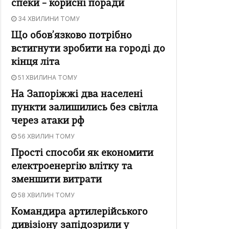
спеки – корисні поради
34 ХВИЛИНИ ТОМУ
Що обов’язково потрібно
встигнути зробити на городі до
кінця літа
51 ХВИЛИНА ТОМУ
На Запоріжжі два населені
пункти залишились без світла
через атаки рф
56 ХВИЛИН ТОМУ
Прості способи як економити
електроенергію влітку та
зменшити витрати
58 ХВИЛИН ТОМУ
Командира артилерійського
дивізіону запідозрили у