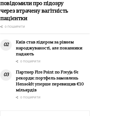
повідомили про підозру
через втрачену вагітність
пацієнтки
0 ПОШИРИТИ
Київ став лідером за рівнем
народжуваності, але показники
падають
0 ПОШИРИТИ
Партнер Fire Point по Freyja б'є
рекорди: портфель замовлень
Hensoldt уперше перевищив €10
мільярдів
0 ПОШИРИТИ