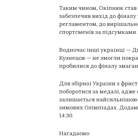
Таким чином, Окіпнюк став
забезпечив вихід до фіналу 
регламентом, до вирішальн
спортсменів за підсумками 
Водночас інші українці — Д
Кузнецов — не змогли покращ
пробилися до фіналу змаган
Для збірної України з фрис
поборотися за медалі, адже
залишається найсильнішою 
зимових Олімпіадах. Додамо
14:30.
Нагадаємо