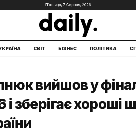
П’ятниця, 7 Серпня, 2026
УКРАЇНА
СВІТ
БІЗНЕС
ПОЛІТИКА
С
пнюк вийшов у фіна
 і зберігає хороші 
раїни