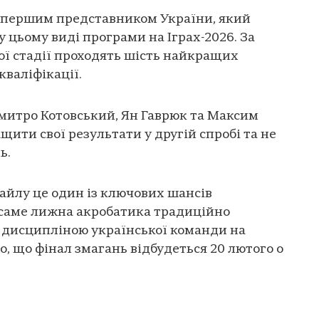
 першим представником України, який
у цьому виді програми на Іграх-2026. За
ої стадії проходять шість найкращих
кваліфікації.
митро Котовський, Ян Гаврюк та Максим
ити свої результати у другій спробі та не
ь.
тайлу це один із ключових шансів
 саме лижна акробатика традиційно
дисципліною української команди на
, що фінал змагань відбудеться 20 лютого о