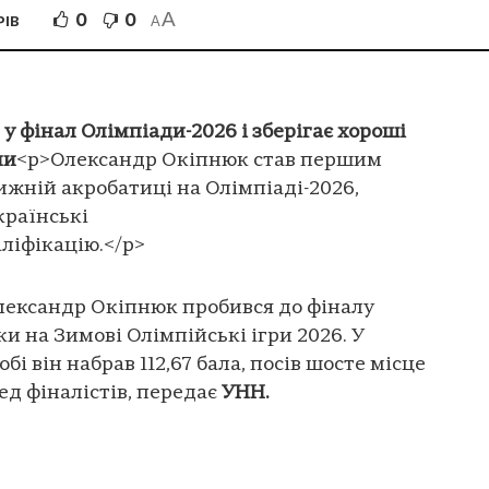
A
0
0
РІВ
A
 фінал Олімпіади-2026 і зберігає хороші
ни
<p>Олександр Окіпнюк став першим
ижній акробатиці на Олімпіаді-2026,
країнські
ліфікацію.</p>
лександр Окіпнюк пробився до фіналу
и на Зимові Олімпійські ігри 2026. У
і він набрав 112,67 бала, посів шосте місце
ред фіналістів, передає
УНН.