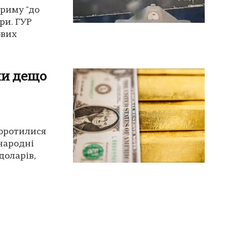
Криму "до
ри. ГУР
ових
ни дещо
оротилися
жнародні
доларів,