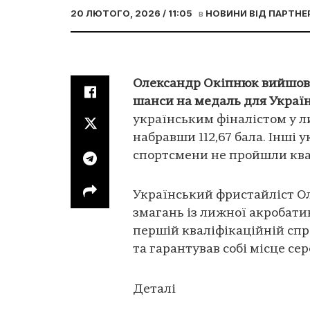
20 ЛЮТОГО, 2026 / 11:05
в
НОВИНИ ВІД ПАРТНЕ
Олександр Окіпнюк вийшов у
шанси на медаль для Украї
українським фіналістом у л
набравши 112,67 бала. Інші у
спортсмени не пройшли ква
Український фристайліст О
змагань із лижної акробатик
першій кваліфікаційній спроб
та гарантував собі місце се
Деталі