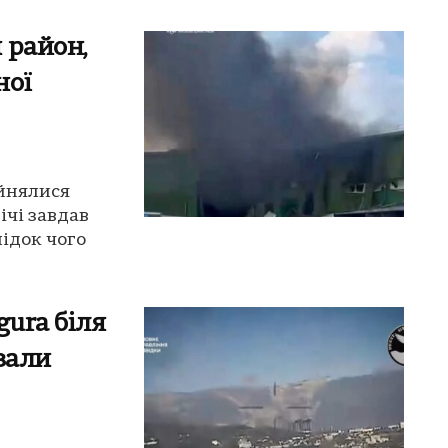
 район,
ної
айнялися
ічі завдав
ідок чого
gura біля
зали