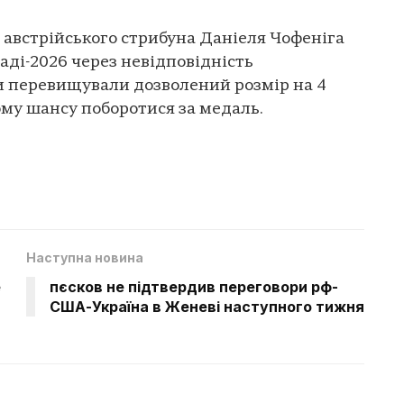
к австрійського стрибуна Даніеля Чофеніга
аді-2026 через невідповідність
и перевищували дозволений розмір на 4
ому шансу поборотися за медаль.
Наступна новина
е
пєсков не підтвердив переговори рф-
США-Україна в Женеві наступного тижня