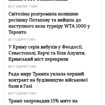
37 ХВИЛИН ТОМУ
Світоліна розгромила колишню
росіянку Потапову та вийшла до
наступного кола турніру WTA 1000 у
Торонто
1 ГОДИНУ ТОМУ
У Криму серія вибухів у Феодосії,
Севастополі, Керчі та біля Алушти,
Кримський міст перекрили
4 ГОДИНИ ТОМУ
Рада миру Трампа уклала перший
контракт на будівництво військової
бази в Газі
4 ГОДИНИ ТОМУ
Трамп запровадив 15% мито на