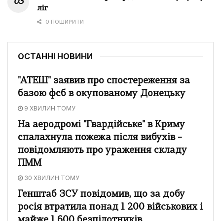
ліг
0 ПОШИРИТИ
ОСТАННІ НОВИНИ
"АТЕШ" заявив про спостереження за
базою фсб в окупованому Донецьку
9 ХВИЛИН ТОМУ
На аеродромі "Гвардійське" в Криму
спалахнула пожежа після вибухів –
повідомляють про ураження складу
ПММ
30 ХВИЛИН ТОМУ
Генштаб ЗСУ повідомив, що за добу
росія втратила понад 1 200 військових і
майже 1 600 безпілотників