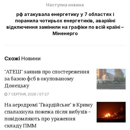
Наступна новина
рф атакувала енергетику у 7 областях і
поранила чотирьох енергетиків, аварійні
відключення замінили на графіки по всій країні –
Міненерго
Схожі
Новини
"АТЕШ" заявив про спостереження
за базою фсб в окупованому
Донецьку
7 СЕРПНЯ, 2026 / 07:27
На аеродромі "Гвардійське" в Криму
спалахнула пожежа після вибухів –
повідомляють про ураження
складу ПММ