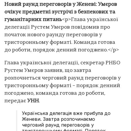
Новий раунд переговорів у Женеві: Умєров
очікує предметні зустрічі з безпекових та
гуманітарних питань
<p>Глава української
делегації Рустем Умєров повідомив про
початок нового раунду переговорів у
тристоронньому форматі. Команда готова
до роботи, порядок денний погоджено.</p>
Глава української делегації, секретар РНБО
Рустем Умєров заявив, що завтра
розпочнеться черговий раунд переговорів у
тристоронньому форматі – порядок денний
погоджено, команда готова до роботи,
передає
УНН
.
Українська делегація вже прибула до
Женеви. Завтра розпочинаємо
черговий раунд переговорів у
тристоронньому форматі. Порядок