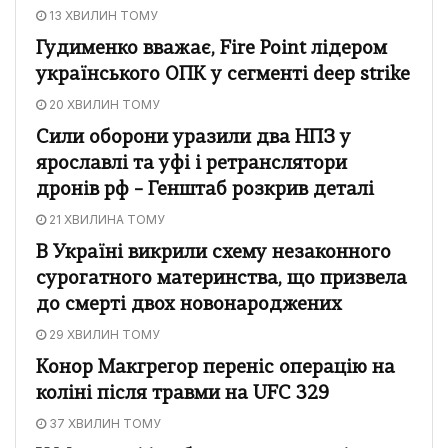
13 ХВИЛИН ТОМУ
Гудименко вважає, Fire Point лідером
українського ОПК у сегменті deep strike
20 ХВИЛИН ТОМУ
Сили оборони уразили два НПЗ у
ярославлі та уфі і ретранслятори
дронів рф – Генштаб розкрив деталі
21 ХВИЛИНА ТОМУ
В Україні викрили схему незаконного
сурогатного материнства, що призвела
до смерті двох новонароджених
29 ХВИЛИН ТОМУ
Конор Макгрегор переніс операцію на
коліні після травми на UFC 329
37 ХВИЛИН ТОМУ