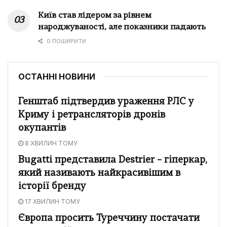
Київ став лідером за рівнем
народжуваності, але показники падають
0 ПОШИРИТИ
ОСТАННІ НОВИНИ
Генштаб підтвердив ураження РЛС у
Криму і ретрансляторів дронів
окупантів
8 ХВИЛИН ТОМУ
Bugatti представила Destrier – гіперкар,
який називають найкрасивішим в
історії бренду
17 ХВИЛИН ТОМУ
Європа просить Туреччину постачати