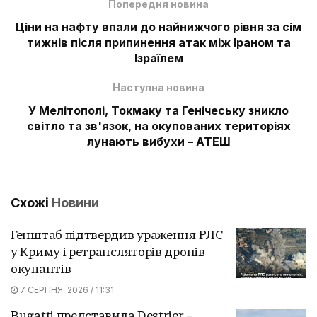
Попередня новина
Ціни на нафту впали до найнижчого рівня за сім
тижнів після припинення атак між Іраном та
Ізраїлем
Наступна новина
У Мелітополі, Токмаку та Генічеську зникло
світло та зв'язок, на окупованих територіях
лунають вибухи – АТЕШ
Схожі
Новини
Генштаб підтвердив ураження РЛС
у Криму і ретрансляторів дронів
окупантів
7 СЕРПНЯ, 2026 / 11:31
Bugatti представила Destrier –