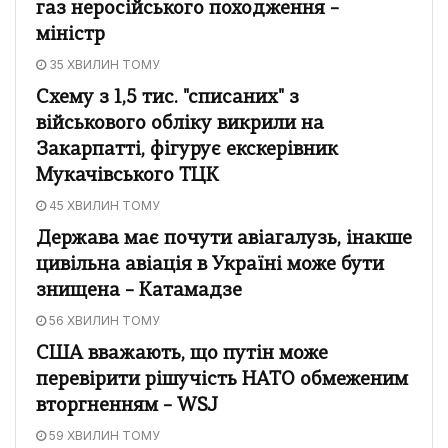
газ неросійського походження –
міністр
35 ХВИЛИН ТОМУ
Схему з 1,5 тис. "списаних" з
військового обліку викрили на
Закарпатті, фігурує екскерівник
Мукачівського ТЦК
45 ХВИЛИН ТОМУ
Держава має почути авіагалузь, інакше
цивільна авіація в Україні може бути
знищена – Катамадзе
56 ХВИЛИН ТОМУ
США вважають, що путін може
перевірити рішучість НАТО обмеженим
вторгненням – WSJ
59 ХВИЛИН ТОМУ