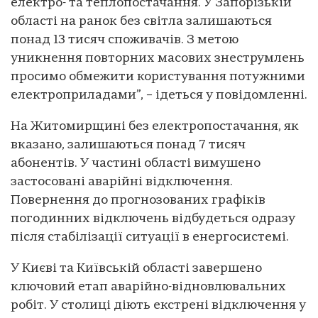
електро- та теплопостачання. У Запорізькій
області на ранок без світла залишаються
понад 13 тисяч споживачів. З метою
уникнення повторних масових знеструмлень
просимо обмежити користування потужними
електроприладами”, – ідеться у повідомленні.
На Житомирщині без електропостачання, як
вказано, залишаються понад 7 тисяч
абонентів. У частині області вимушено
застосовані аварійні відключення.
Повернення до прогнозованих графіків
погодинних відключень відбудеться одразу
після стабілізації ситуації в енергосистемі.
У Києві та Київській області завершено
ключовий етап аварійно-відновлювальних
робіт. У столиці діють екстрені відключення у