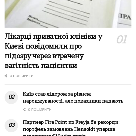
Лікарці приватної клініки у
Києві повідомили про
підозру через втрачену
вагітність пацієнтки
0 ПОШИРИТИ
Київ став лідером за рівнем
народжуваності, але показники падають
0 ПОШИРИТИ
Партнер Fire Point по Freyja б'є рекорди:
портфель замовлень Hensoldt уперше