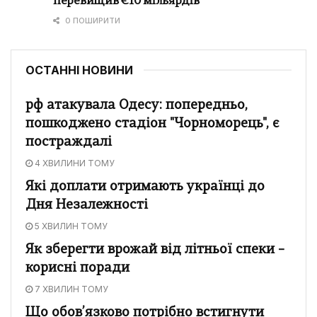
перевищив €10 мільярдів
0 ПОШИРИТИ
ОСТАННІ НОВИНИ
рф атакувала Одесу: попередньо,
пошкоджено стадіон "Чорноморець", є
постраждалі
4 ХВИЛИНИ ТОМУ
Які доплати отримають українці до
Дня Незалежності
5 ХВИЛИН ТОМУ
Як зберегти врожай від літньої спеки –
корисні поради
7 ХВИЛИН ТОМУ
Що обов’язково потрібно встигнути