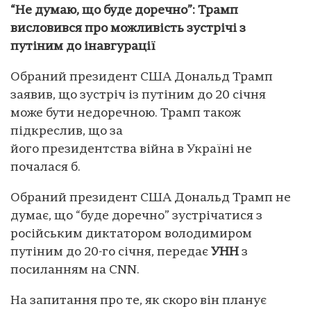
“Не думаю, що буде доречно”: Трамп
висловився про можливість зустрічі з
путіним до інавгурації
Обраний президент США Дональд Трамп
заявив, що зустріч із путіним до 20 січня
може бути недоречною. Трамп також
підкреслив, що за
його президентства війна в Україні не
почалася б.
Обраний президент США Дональд Трамп не
думає, що “буде доречно” зустрічатися з
російським диктатором володимиром
путіним до 20-го січня, передає
УНН
з
посиланням на CNN.
На запитання про те, як скоро він планує