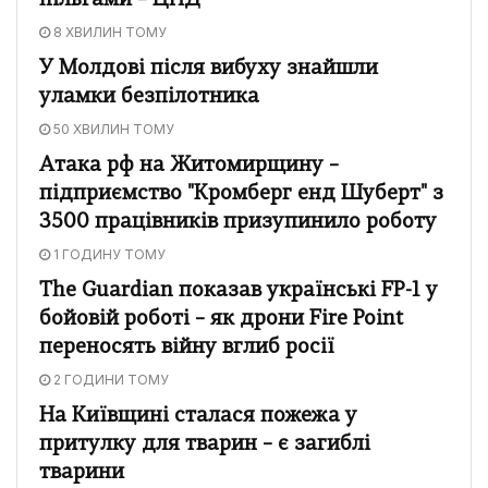
пільгами – ЦПД
8 ХВИЛИН ТОМУ
У Молдові після вибуху знайшли
уламки безпілотника
50 ХВИЛИН ТОМУ
Атака рф на Житомирщину –
підприємство "Кромберг енд Шуберт" з
3500 працівників призупинило роботу
1 ГОДИНУ ТОМУ
The Guardian показав українські FP-1 у
бойовій роботі – як дрони Fire Point
переносять війну вглиб росії
2 ГОДИНИ ТОМУ
На Київщині сталася пожежа у
притулку для тварин – є загиблі
тварини