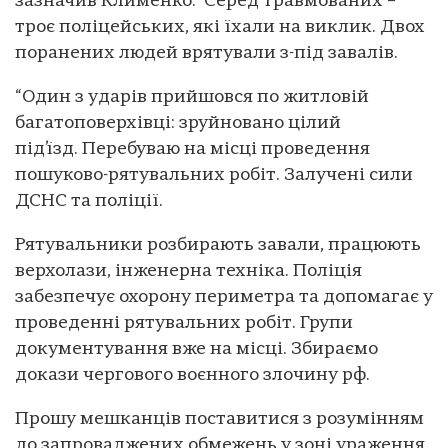
зазначив Клименко. Серед травмованих –
троє поліцейських, які їхали на виклик. Двох
поранених людей врятували з-під завалів.
“Один з ударів прийшовся по житловій
багатоповерхівці: зруйновано цілий
під’їзд. Перебуваю на місці проведення
пошуково-рятувальних робіт. Залучені сили
ДСНС та поліції.
Рятувальники розбирають завали, працюють
верхолази, інженерна техніка. Поліція
забезпечує охорону периметра та допомагає у
проведенні рятувальних робіт. Групи
документування вже на місці. Збираємо
докази чергового воєнного злочину рф.
Прошу мешканців поставитися з розумінням
до запроваджених обмежень у зоні ураження.