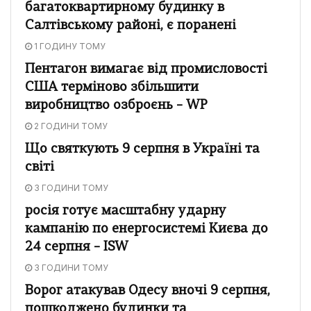
багатоквартирному будинку в
Салтівському районі, є поранені
1 ГОДИНУ ТОМУ
Пентагон вимагає від промисловості
США терміново збільшити
виробництво озброєнь – WP
2 ГОДИНИ ТОМУ
Що святкують 9 серпня в Україні та
світі
3 ГОДИНИ ТОМУ
росія готує масштабну ударну
кампанію по енергосистемі Києва до
24 серпня – ISW
3 ГОДИНИ ТОМУ
Ворог атакував Одесу вночі 9 серпня,
пошкоджено будинки та