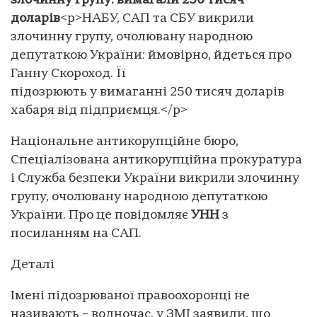
злочинну групу: вимагали 250 тисяч
доларів
<p>НАБУ, САП та СБУ викрили
злочинну групу, очолювану народною
депутаткою України: ймовірно, йдеться про
Ганну Скороход. Її
підозрюють у вимаганні 250 тисяч доларів
хабаря від підприємця.</p>
Національне антикорупційне бюро,
Спеціалізована антикорупційна прокуратура
і Служба безпеки України викрили злочинну
групу, очолювану народною депутаткою
України. Про це повідомляє
УНН
з
посиланням на САП.
Деталі
Імені підозрюваної правоохоронці не
називають – водночас, у ЗМІ заявили, що