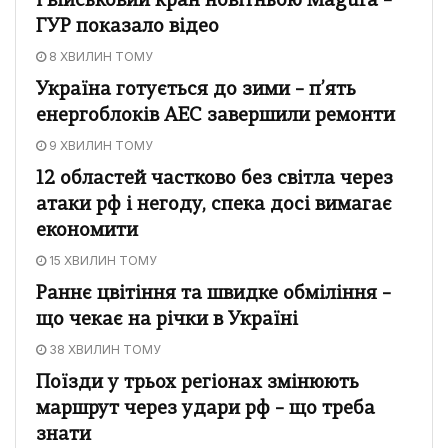
і військовий кран новітньою Magura –
ГУР показало відео
8 ХВИЛИН ТОМУ
Україна готується до зими – п’ять
енергоблоків АЕС завершили ремонти
9 ХВИЛИН ТОМУ
12 областей частково без світла через
атаки рф і негоду, спека досі вимагає
економити
15 ХВИЛИН ТОМУ
Раннє цвітіння та швидке обміління –
що чекає на річки в Україні
38 ХВИЛИН ТОМУ
Поїзди у трьох регіонах змінюють
маршрут через удари рф – що треба
знати