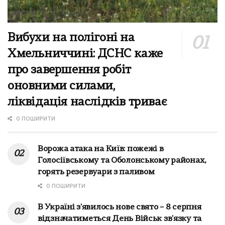
Вибухи на полігоні на
Хмельниччині: ДСНС каже
про завершення робіт
оновними силами,
ліквідація наслідків триває
0 ПОШИРИТИ
Ворожа атака на Київ: пожежі в
Голосіївському та Оболонському районах,
горять резервуари з паливом
0 ПОШИРИТИ
В Україні з'явилось нове свято – 8 серпня
відзначатиметься День Військ зв'язку та