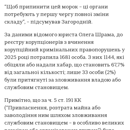
“Щоб припинити цей морок – ці органи
потребують у першу чергу повної зміни
складу”, – підсумував Загородній.
За даними відомого юриста Олега Шрама, до
реєстру корупціонерів з вчинення
корупційний кримінальних правопорушень у
2025 році потрапила 1681 особа. З них 1144, які
обіцяли або надали хабар, що становить 67,7%
від загальної кількості; лише 33 особи (2%)
були притягнуті за зловживання владою або
службовим становищем.
Примітно, що за ч. 5 ст. 191 КК
(“Привласнення, розтрата майна або
заволодіння ним шляхом зловживання
службовим становищем – в особливо великих