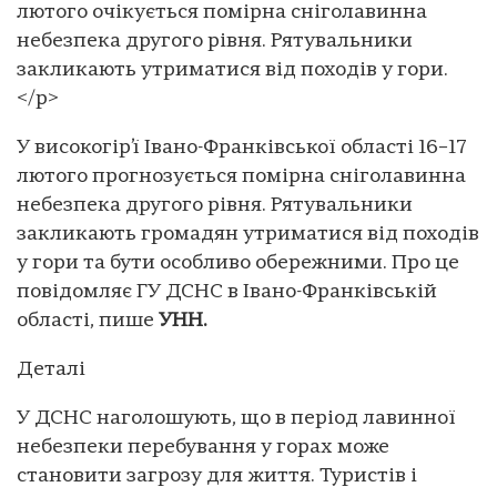
лютого очікується помірна сніголавинна
небезпека другого рівня. Рятувальники
закликають утриматися від походів у гори.
</p>
У високогір’ї Івано-Франківської області 16–17
лютого прогнозується помірна сніголавинна
небезпека другого рівня. Рятувальники
закликають громадян утриматися від походів
у гори та бути особливо обережними. Про це
повідомляє ГУ ДСНС в Івано-Франківській
області, пише
УНН.
Деталі
У ДСНС наголошують, що в період лавинної
небезпеки перебування у горах може
становити загрозу для життя. Туристів і