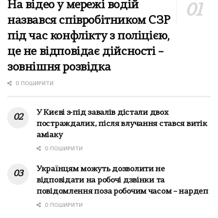
На відео у мережі водій
назвався співробітником СЗР
під час конфлікту з поліцією,
це не відповідає дійсності –
зовнішня розвідка
0 ПОШИРИТИ
У Києві з-під завалів дістали двох
постраждалих, після влучання стався витік
аміаку
0 ПОШИРИТИ
Українцям можуть дозволити не
відповідати на робочі дзвінки та
повідомлення поза робочим часом – нардеп
0 ПОШИРИТИ