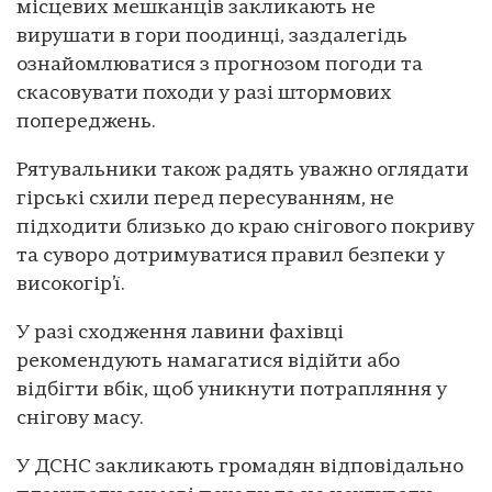
місцевих мешканців закликають не
вирушати в гори поодинці, заздалегідь
ознайомлюватися з прогнозом погоди та
скасовувати походи у разі штормових
попереджень.
Рятувальники також радять уважно оглядати
гірські схили перед пересуванням, не
підходити близько до краю снігового покриву
та суворо дотримуватися правил безпеки у
високогір’ї.
У разі сходження лавини фахівці
рекомендують намагатися відійти або
відбігти вбік, щоб уникнути потрапляння у
снігову масу.
У ДСНС закликають громадян відповідально