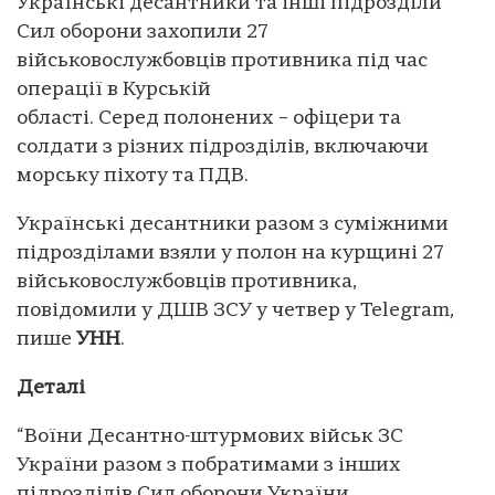
Українські десантники та інші підрозділи
Сил оборони захопили 27
військовослужбовців противника під час
операції в Курській
області. Серед полонених – офіцери та
солдати з різних підрозділів, включаючи
морську піхоту та ПДВ.
Українські десантники разом з суміжними
підрозділами взяли у полон на курщині 27
військовослужбовців противника,
повідомили у ДШВ ЗСУ у четвер у Telegram,
пише
УНН
.
Деталі
“Воїни Десантно-штурмових військ ЗС
України разом з побратимами з інших
підрозділів Сил оборони України