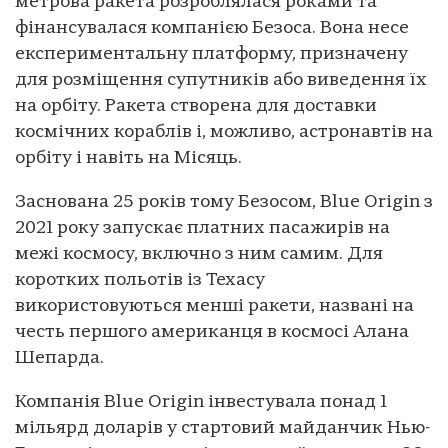
метрова ракета розроблялася роками та
фінансувалася компанією Безоса. Вона несе
експериментальну платформу, призначену
для розміщення супутників або виведення їх
на орбіту. Ракета створена для доставки
космічних кораблів і, можливо, астронавтів на
орбіту і навіть на Місяць.
Заснована 25 років тому Безосом, Blue Origin з
2021 року запускає платних пасажирів на
межі космосу, включно з ним самим. Для
коротких польотів із Техасу
використовуються менші ракети, названі на
честь першого американця в космосі Алана
Шепарда.
Компанія Blue Origin інвестувала понад 1
мільярд доларів у стартовий майданчик Нью-