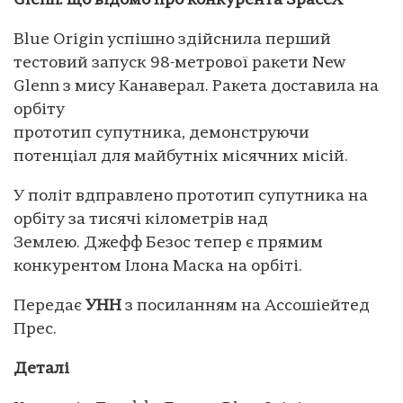
Glenn: що відомо про конкурента SpaceX
Blue Origin успішно здійснила перший
тестовий запуск 98-метрової ракети New
Glenn з мису Канаверал. Ракета доставила на
орбіту
прототип супутника, демонструючи
потенціал для майбутніх місячних місій.
У політ вдправлено прототип супутника на
орбіту за тисячі кілометрів над
Землею. Джефф Безос тепер є прямим
конкурентом Ілона Маска на орбіті.
Передає
УНН
з посиланням на Ассошіейтед
Прес.
Деталі