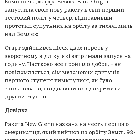
Компанія Джеффа Безоса Blue Origin
запустила свою нову ракету в свій перший
тестовий політ у четвер, відправивши
прототип супутника на орбіту за тисячі миль
над Землею.
Старт здйснився після двох перерв у
зворотному відліку, які затримали запуск на
годину. Частково все пройшло добре, – як
повідомляється, сім метанових двигунів
першого ступеня вимкнулися, як було
заплановано, що дозволило відокремити
другий ступінь.
Довідка
Ракета New Glenn названа на честь першого
американця, який вийшов на орбіту Землі. 98-