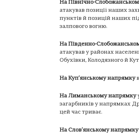
На Північно-Слобожанськом
атакував позиції наших зах
пунктів й позицій наших під
залпового вогню.
На Південно-Слобожансько
атакував у районах населени
Обухівки, Колодязного й Кут
На Куп’янському напрямку
в
На Лиманському напрямку
загарбників у напрямках Др
цей час триває.
На Слов’янському напрямку