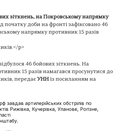
ових зіткнень, на Покровському напрямку
д початку доби на фронті зафіксовано 46
вському напрямку противник 15 разів
иків.</p>
відбулося 46 бойових зіткнень. На
тивник 15 разів намагався просунутися до
иків, передає
УНН
із посиланням на
рф завдав артилерійських обстрілів по
тів Рижівка, Кучерівка, Уланове, Рогізне,
ласті
енштабу.