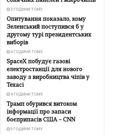
сонячних панелей і мікрочипів
2 ГОДИНИ ТОМУ
Опитування показало, кому
Зеленський поступився б у
другому турі президентських
виборів
4 ГОДИНИ ТОМУ
SpaceX побудує газові
електростанції для нового
заводу з виробництва чіпів у
Техасі
4 ГОДИНИ ТОМУ
Трамп обурився витоком
інформації про запаси
боєприпасів США – CNN
5 ГОДИНИ ТОМУ