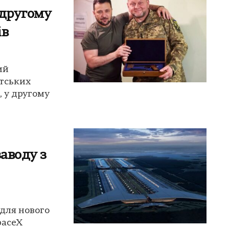
 другому
ів
ий
нтських
, у другому
заводу з
 для нового
paceX