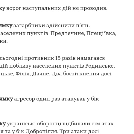
ку
ворог наступальних дій не проводив.
рямку
загарбники здійснили п’ять
населених пунктів Предтечине, Плещіївка,
вки.
сьогодні противник 15 разів намагався
ій поблизу населених пунктів Родинське,
ьке, Філія, Дачне. Два боєзіткнення досі
рямку
агресор один раз атакував у бік
ку
українські оборонці відбивали сім атак
я та у бік Добропілля. Три атаки досі