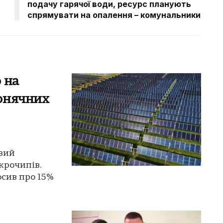
подачу гарячої води, ресурс планують
спрямувати на опалення – комунальники
 на
онячних
вий
крочипів.
сив про 15%