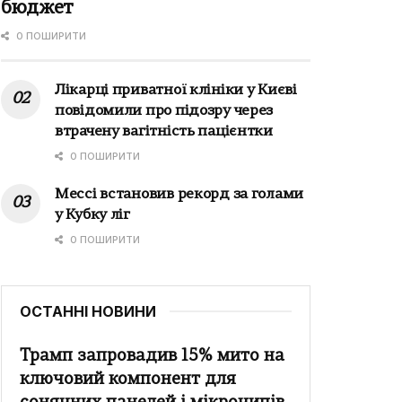
бюджет
0 ПОШИРИТИ
Лікарці приватної клініки у Києві
повідомили про підозру через
втрачену вагітність пацієнтки
0 ПОШИРИТИ
Мессі встановив рекорд за голами
у Кубку ліг
0 ПОШИРИТИ
ОСТАННІ НОВИНИ
Трамп запровадив 15% мито на
ключовий компонент для