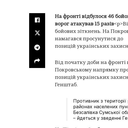
На фронті відбулося 46 бой
ворог атакував 15 разів
<p>Ві
бойових зіткнень. На Покро
намагався просунутися до
позицій українських захисн
Від початку доби на фронті 
Покровському напрямку про
позицій українських захисн
Генштаб.
Противник з території 
районах населених пунк
Безсалівка Сумської об
– йдеться у зведенні Г