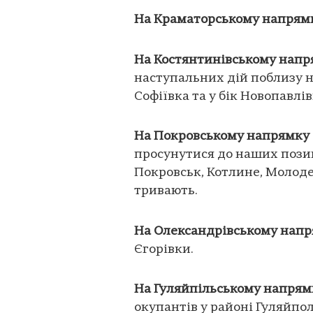
На Краматорському напрям
На Костянтинівському нап
наступальних дій поблизу 
Софіївка та у бік Новопавлі
На Покровському напрямку
просунутися до наших позиц
Покровськ, Котлине, Молодец
тривають.
На Олександрівському нап
Єгорівки.
На Гуляйпільському напрям
окупантів у районі Гуляйпол