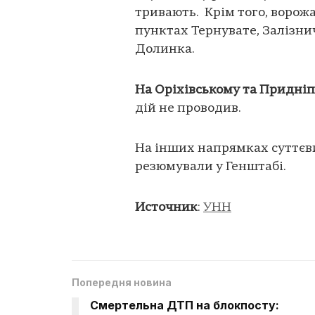
тривають. Крім того, ворожа
пунктах Тернувате, Залізнич
Долинка.
На Оріхівському та Придні
дій не проводив.
На інших напрямках суттєвих
резюмували у Генштабі.
Источник
:
УНН
Попередня новина
Смертельна ДТП на блокпосту: