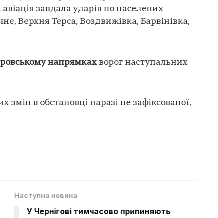
 авіація завдала ударів по населених
не, Верхня Терса, Воздвижівка, Барвінівка,
провському напрямках
ворог наступальних
 змін в обстановці наразі не зафіксованої,
Наступна новина
У Чернігові тимчасово припиняють