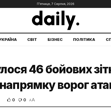
П’ятниця, 7 Серпня, 2026
УКРАЇНА
СВІТ
БІЗНЕС
ПОЛІТИКА
С
улося 46 бойових зіт
апрямку ворог атак
A
0
0
A