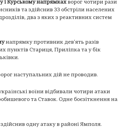
у і Курському напрямках
ворог чотири рази
исників та здійснив 33 обстріли населених
розділів, два з яких з реактивних систем
му
напрямку противник дев’ять разів
х пунктів Стариця, Приліпка та у бік
ьківки.
орог наступальних дій не проводив.
українські воїни відбивали чотири атаки
обишевого та Ставок. Одне боєзіткнення на
здійснив одну атаку в районі Ямполя.