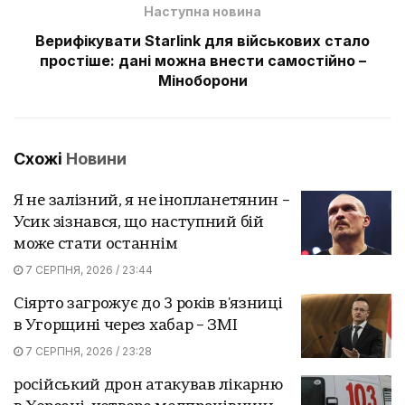
Наступна новина
Верифікувати Starlink для військових стало
простіше: дані можна внести самостійно –
Міноборони
Схожі
Новини
Я не залізний, я не інопланетянин –
Усик зізнався, що наступний бій
може стати останнім
7 СЕРПНЯ, 2026 / 23:44
Сіярто загрожує до 3 років в'язниці
в Угорщині через хабар – ЗМІ
7 СЕРПНЯ, 2026 / 23:28
російський дрон атакував лікарню