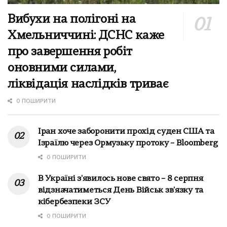
Вибухи на полігоні на
Хмельниччині: ДСНС каже
про завершення робіт
оновними силами,
ліквідація наслідків триває
0 ПОШИРИТИ
Іран хоче заборонити прохід суден США та
Ізраїлю через Ормузьку протоку – Bloomberg
0 ПОШИРИТИ
В Україні з'явилось нове свято – 8 серпня
відзначатиметься День Військ зв'язку та
кібербезпеки ЗСУ
0 ПОШИРИТИ