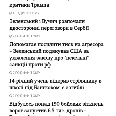
критики Трампа
1 ГОДИНУ ТОМУ
Зеленський і Вучич розпочали
двосторонні переговори в Сербії
2 ГОДИНИ ТОМУ
Допомагає посилити тиск на агресора
– Зеленський подякував США за
ухвалення закону про "пекельні"
санкції проти рф
2 ГОДИНИ ТОМУ
14-річний учень відкрив стрілянину в
школі під Бангкоком, є загиблі
2 ГОДИНИ ТОМУ
Відбулось понад 190 бойових зіткнень,
ворог запустив 6,5 тис. дронів –