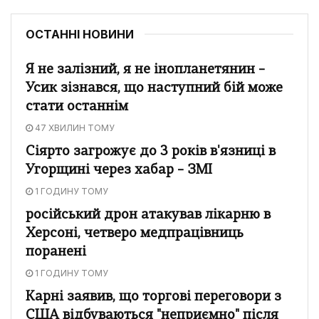
ОСТАННІ НОВИНИ
Я не залізний, я не інопланетянин –
Усик зізнався, що наступний бій може
стати останнім
47 ХВИЛИН ТОМУ
Сіярто загрожує до 3 років в'язниці в
Угорщині через хабар – ЗМІ
1 ГОДИНУ ТОМУ
російський дрон атакував лікарню в
Херсоні, четверо медпрацівниць
поранені
1 ГОДИНУ ТОМУ
Карні заявив, що торгові переговори з
США відбуваються "неприємно" після