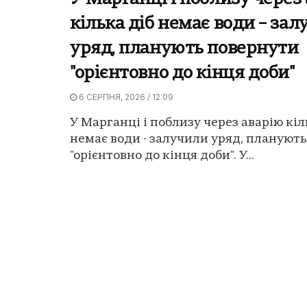
кілька діб немає води – за
уряд, планують повернути
"орієнтовно до кінця доби"
6 СЕРПНЯ, 2026 / 12:09
У Марганці і поблизу через аварію кіл
немає води - залучили уряд, плануют
"орієнтовно до кінця доби". У...