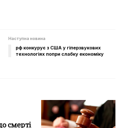
Наступна новина
рф конкурує з США у гіперзвукових
технологіях попри слабку економіку
до смерті