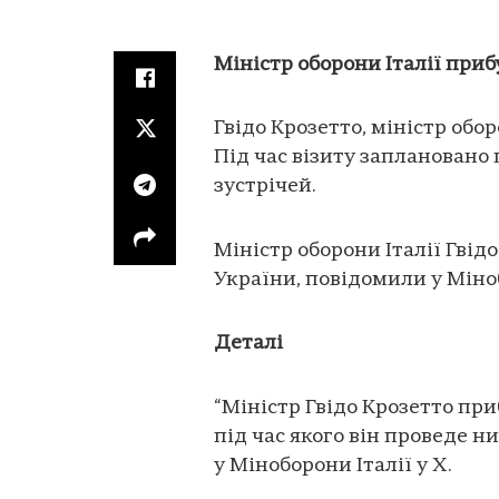
Міністр оборони Італії приб
Гвідо Крозетто, міністр обор
Під час візиту заплановано
зустрічей.
Міністр оборони Італії Гвід
України, повідомили у Міно
Деталі
“Міністр Гвідо Крозетто при
під час якого він проведе н
у Міноборони Італії у X.