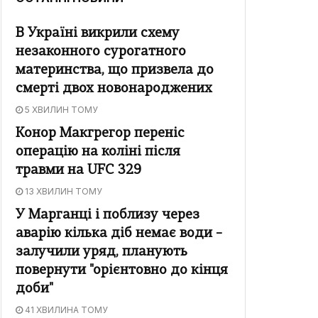
В Україні викрили схему
незаконного сурогатного
материнства, що призвела до
смерті двох новонароджених
5 ХВИЛИН ТОМУ
Конор Макгрегор переніс
операцію на коліні після
травми на UFC 329
13 ХВИЛИН ТОМУ
У Марганці і поблизу через
аварію кілька діб немає води –
залучили уряд, планують
повернути "орієнтовно до кінця
доби"
41 ХВИЛИНА ТОМУ