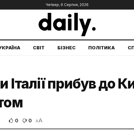
Четвер, 6 Серпня, 2026
УКРАЇНА
СВІТ
БІЗНЕС
ПОЛІТИКА
С
 Італії прибув до Ки
итом
A
0
0
A