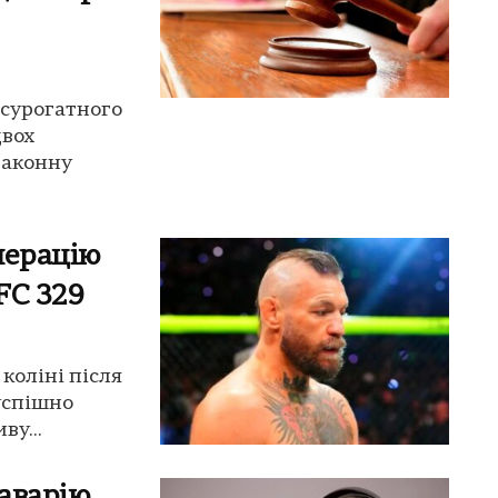
 сурогатного
двох
законну
перацію
FC 329
коліні після
успішно
ву...
 аварію