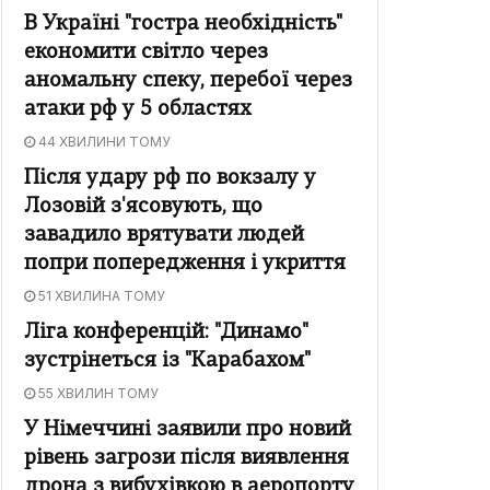
В Україні "гостра необхідність"
економити світло через
аномальну спеку, перебої через
атаки рф у 5 областях
44 ХВИЛИНИ ТОМУ
Після удару рф по вокзалу у
Лозовій з'ясовують, що
завадило врятувати людей
попри попередження і укриття
51 ХВИЛИНА ТОМУ
Ліга конференцій: "Динамо"
зустрінеться із "Карабахом"
55 ХВИЛИН ТОМУ
У Німеччині заявили про новий
рівень загрози після виявлення
дрона з вибухівкою в аеропорту