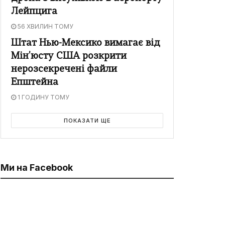
Лейпцига
56 ХВИЛИН ТОМУ
Штат Нью-Мексико вимагає від
Мін’юсту США розкрити
нерозсекречені файли
Епштейна
1 ГОДИНУ ТОМУ
ПОКАЗАТИ ЩЕ
Ми на Facebook