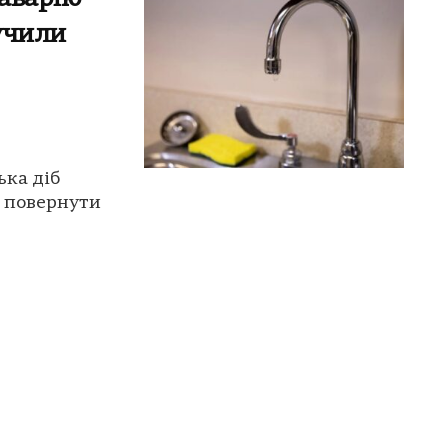
лучили
ька діб
ь повернути