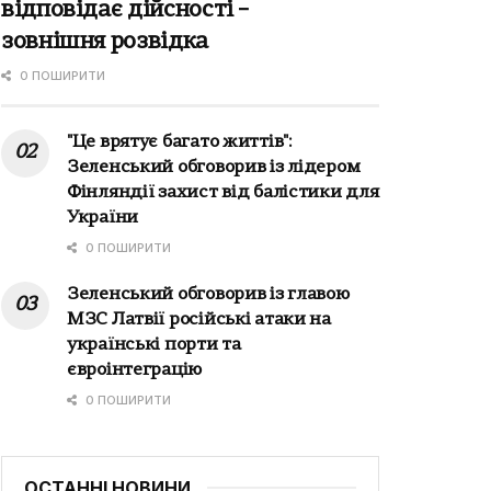
відповідає дійсності –
зовнішня розвідка
0 ПОШИРИТИ
"Це врятує багато життів":
Зеленський обговорив із лідером
Фінляндії захист від балістики для
України
0 ПОШИРИТИ
Зеленський обговорив із главою
МЗС Латвії російські атаки на
українські порти та
євроінтеграцію
0 ПОШИРИТИ
ОСТАННІ НОВИНИ