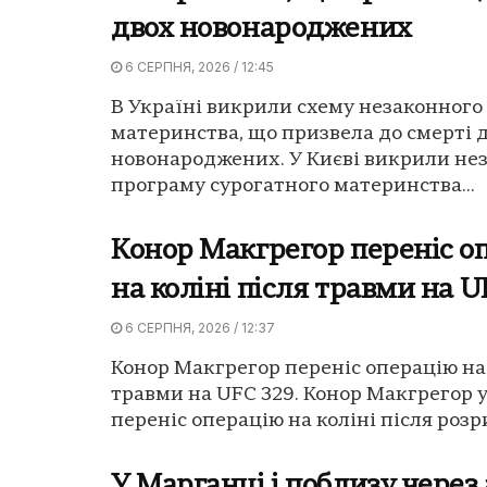
двох новонароджених
6 СЕРПНЯ, 2026 / 12:45
В Україні викрили схему незаконного
материнства, що призвела до смерті 
новонароджених. У Києві викрили не
програму сурогатного материнства...
Конор Макгрегор переніс о
на коліні після травми на U
6 СЕРПНЯ, 2026 / 12:37
Конор Макгрегор переніс операцію на 
травми на UFC 329. Конор Макгрегор 
переніс операцію на коліні після розри
У Марганці і поблизу через