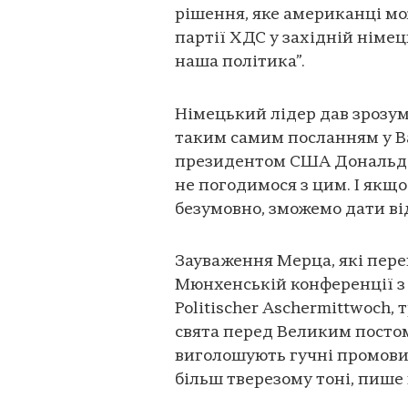
рішення, яке американці мож
партії ХДС у західній німец
наша політика”.
Німецький лідер дав зрозум
таким самим посланням у Ва
президентом США Дональдом
не погодимося з цим. І якщо
безумовно, зможемо дати від
Зауваження Мерца, які перег
Мюнхенській конференції з
Politischer Aschermittwoch,
свята перед Великим постом
виголошують гучні промови
більш тверезому тоні, пише