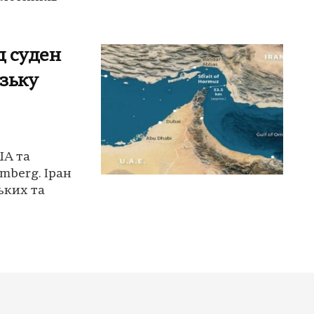
д суден
зьку
ША та
mberg. Іран
ьких та