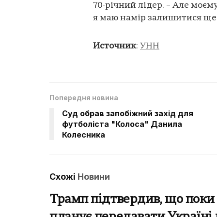
70-річний лідер. – Але моєм
я маю намір залишитися ще 
Источник
:
УНН
Попередня новина
Суд обрав запобіжний захід для
футболіста "Колоса" Данила
Колесника
Схожі
Новини
Трамп підтвердив, що поки