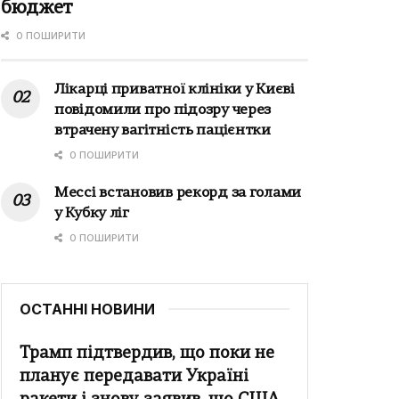
бюджет
0 ПОШИРИТИ
Лікарці приватної клініки у Києві
повідомили про підозру через
втрачену вагітність пацієнтки
0 ПОШИРИТИ
Мессі встановив рекорд за голами
у Кубку ліг
0 ПОШИРИТИ
ОСТАННІ НОВИНИ
Трамп підтвердив, що поки не
планує передавати Україні