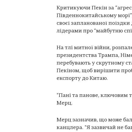
Критикуючи Пекін за “агрес
Південнокитайському морі”,
своєї запланованої поїздки
лідерами про “майбутню сп
На тлі митної війни, розпал
президентства Трампа, Німе
перебувають у скрутному ст
Пекіном, щоб вирішити про
експорту до Китаю.
“Пані та панове, ключовим т
Мерц.
Мерц зазначив, що може бал
канцлера. “Я зазвичай не ба