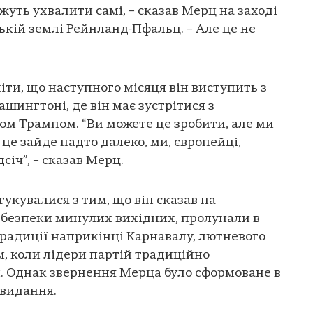
уть ухвалити самі, – сказав Мерц на заході
ькій землі Рейнланд-Пфальц. – Але це не
іти, що наступного місяця він виступить з
шингтоні, де він має зустрітися з
 Трампом. “Ви можете це зробити, але ми
 це зайде надто далеко, ми, європейці,
січ”, – сказав Мерц.
укувалися з тим, що він сказав на
 безпеки минулих вихідних, пролунали в
 традиції наприкінці Карнавалу, лютневого
, коли лідери партій традиційно
. Однак звернення Мерца було сформоване в
 видання.