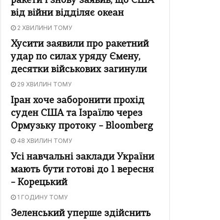
ракети і знову заявив, що США
від війни відділяє океан
2 ХВИЛИНИ ТОМУ
Хусити заявили про ракетний
удар по силах уряду Ємену,
десятки військових загинули
29 ХВИЛИН ТОМУ
Іран хоче заборонити прохід
суден США та Ізраїлю через
Ормузьку протоку – Bloomberg
48 ХВИЛИН ТОМУ
Усі навчальні заклади України
мають бути готові до 1 вересня
– Корецький
1 ГОДИНУ ТОМУ
Зеленський уперше здійснить