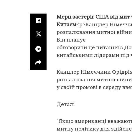
Мерц застеріг США від мит 
Китаєм
<p>Канцлер Німеччи
розпалювання митної війни 
Він планує
обговорити це питання з Д
китайськими лідерами під ч
Канцлер Німеччини Фрідріх
розпалювання митної війни 
у своїй промові в середу вв
Деталі
“Якщо американці вважають
митну політику для здійснен