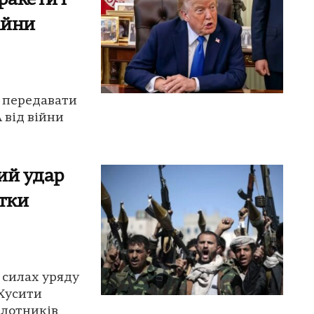
ракети і
ійни
є передавати
 від війни
ий удар
ятки
 силах уряду
 Хусити
ілотників