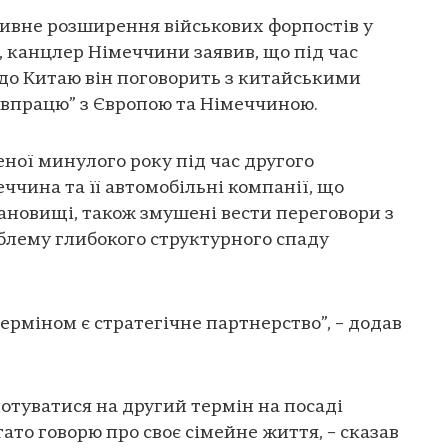
ивне розширення військових форпостів у
 канцлер Німеччини заявив, що під час
 до Китаю він поговорить з китайськими
івпрацю” з Європою та Німеччиною.
еної минулого року під час другого
ччина та її автомобільні компанії, що
ановищі, також змушені вести переговори з
блему глибокого структурного спаду
ерміном є стратегічне партнерство”, – додав
отуватися на другий термін на посаді
гато говорю про своє сімейне життя, – сказав