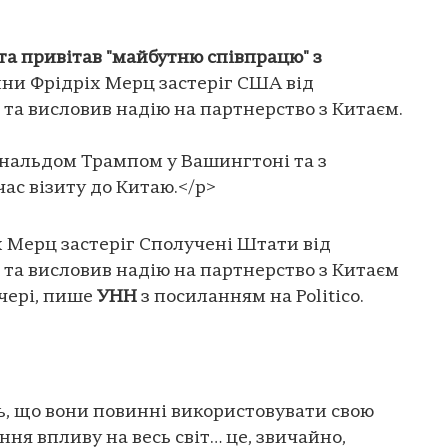
та привітав "майбутню співпрацю" з
ни Фрідріх Мерц застеріг США від
та висловив надію на партнерство з Китаєм.
ональдом Трампом у Вашингтоні та з
ас візиту до Китаю.</p>
 Мерц застеріг Сполучені Штати від
та висловив надію на партнерство з Китаєм
ечері, пише
УНН
з посиланням на Politico.
, що вони повинні використовувати свою
ня впливу на весь світ… це, звичайно,