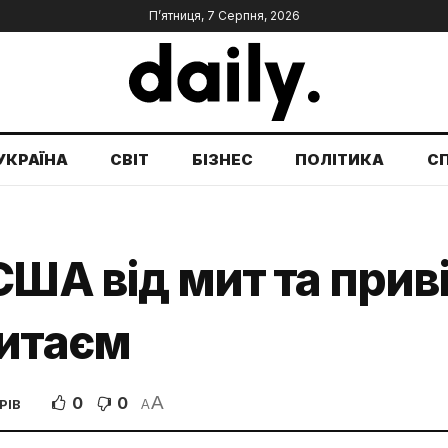
П’ятниця, 7 Серпня, 2026
УКРАЇНА
СВІТ
БІЗНЕС
ПОЛІТИКА
С
США від мит та при
Китаєм
A
0
0
РІВ
A