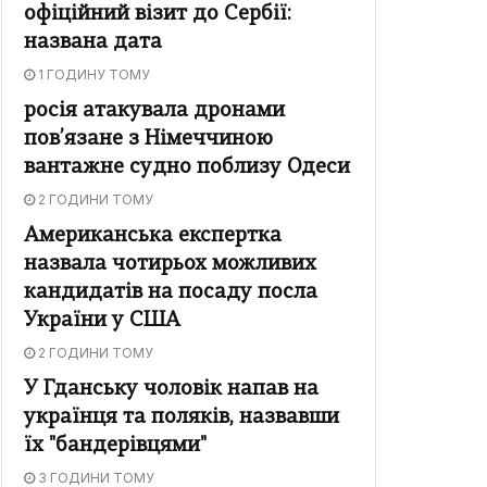
офіційний візит до Сербії:
названа дата
1 ГОДИНУ ТОМУ
росія атакувала дронами
пов’язане з Німеччиною
вантажне судно поблизу Одеси
2 ГОДИНИ ТОМУ
Американська експертка
назвала чотирьох можливих
кандидатів на посаду посла
України у США
2 ГОДИНИ ТОМУ
У Гданську чоловік напав на
українця та поляків, назвавши
їх "бандерівцями"
3 ГОДИНИ ТОМУ