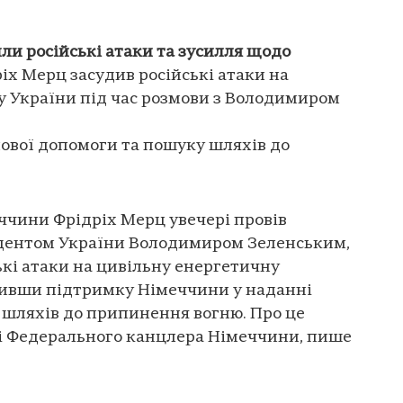
ли російські атаки та зусилля щодо
іх Мерц засудив російські атаки на
у України під час розмови з Володимиром
ової допомоги та пошуку шляхів до
чини Фрідріх Мерц увечері провів
дентом України Володимиром Зеленським,
кі атаки на цивільну енергетичну
дивши підтримку Німеччини у наданні
 шляхів до припинення вогню. Про це
ті Федерального канцлера Німеччини, пише