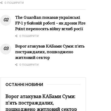
0 ПОШИРИТИ
The Guardian показав українські
FP-1 у бойовій роботі – як дрони Fire
Point переносять війну вглиб росії
0 ПОШИРИТИ
Ворог атакував КАБами Суми: п'ять
постраждалих, пошкоджено
житловий сектор
0 ПОШИРИТИ
ОСТАННІ НОВИНИ
Ворог атакував КАБами Суми:
п'ять постраждалих,
пошкоджено житловий сектор