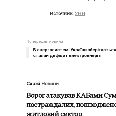
Источник
:
УНН
Попередня новина
В енергосистемі України зберігаєтьс
сталий дефіцит електроенергії
Схожі
Новини
Ворог атакував КАБами Суми
постраждалих, пошкоджен
житловий сектор