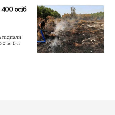
400 осіб
а підпали
0 осіб, з