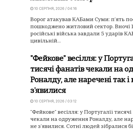
10 СЕРПНЯ, 2026 / 04:16
Ворог атакував КАБами Суми: п'ять п
пошкоджено житловий сектор. Вночі 
російські війська завдали 5 ударів К
цивільній...
"Фейкове" весілля: у Португа
тисячі фанатів чекали на 
Роналду, але наречені так і 
з'явилися
10 СЕРПНЯ, 2026 / 03:12
"Фейкове" весілля: у Португалії тисячі
чекали на одруження Роналду, але нар
не з'явилися. Сотні людей зібралися біл