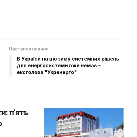
Наступна новина
я
В України на цю зиму системних рішень
для енергосистеми вже немає –
ексголова "Укренерго"
: п'ять
о