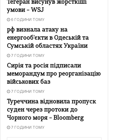
Тегеран висунув жорсткіші
умови – WSJ
6 ГОДИНИ ТОМУ
рф визнала атаку на
енергооб'єкти в Одеській та
Сумській областях України
7 ГОДИНИ ТОМУ
Сирія та росія підписали
меморандум про реорганізацію
військових баз
7 ГОДИНИ ТОМУ
Туреччина відновила пропуск
суден через протоки до
Чорного моря – Bloomberg
7 ГОДИНИ ТОМУ