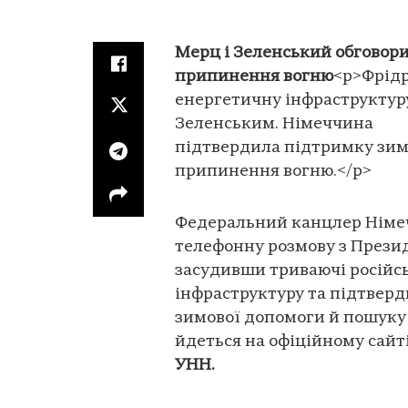
Мерц і Зеленський обговори
припинення вогню
<p>Фрідр
енергетичну інфраструктур
Зеленським. Німеччина
підтвердила підтримку зим
припинення вогню.</p>
Федеральний канцлер Німеч
телефонну розмову з Прези
засудивши триваючі російсь
інфраструктуру та підтвер
зимової допомоги й пошуку
йдеться на офіційному сай
УНН.