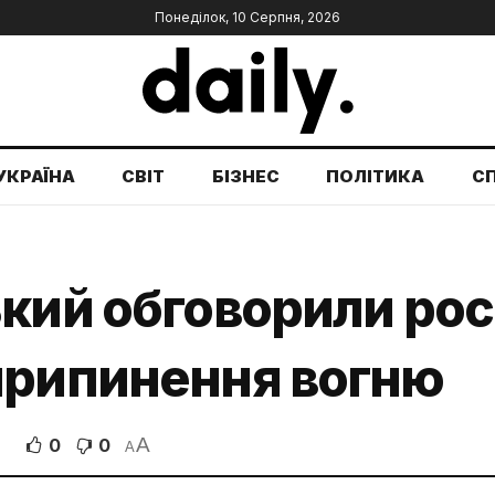
Понеділок, 10 Серпня, 2026
УКРАЇНА
СВІТ
БІЗНЕС
ПОЛІТИКА
С
кий обговорили росі
припинення вогню
A
0
0
A