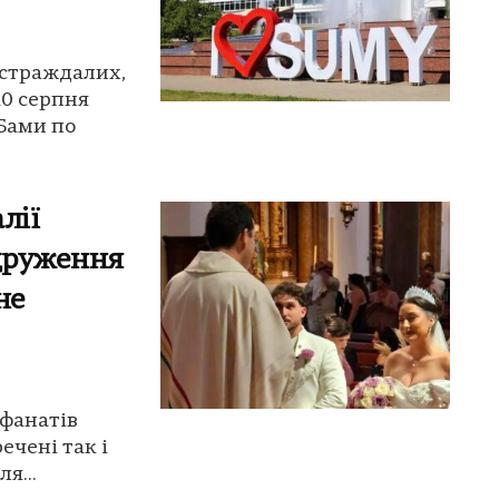
остраждалих,
10 серпня
АБами по
лії
одруження
не
 фанатів
ечені так і
я...