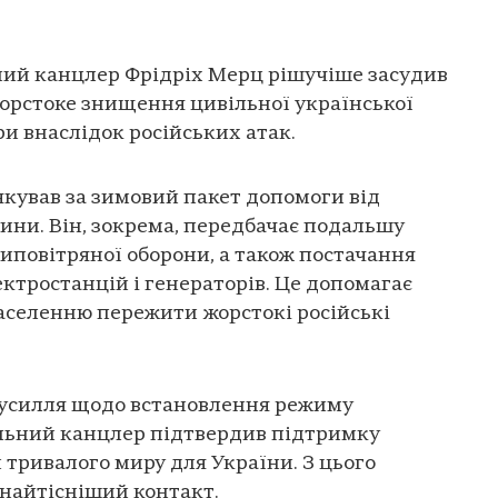
ний канцлер Фрідріх Мерц рішучіше засудив
орстоке знищення цивільної української
и внаслідок російських атак.
кував за зимовий пакет допомоги від
ни. Він, зокрема, передбачає подальшу
иповітряної оборони, а також постачання
тростанцій і генераторів. Це допомагає
аселенню пережити жорстокі російські
зусилля щодо встановлення режиму
льний канцлер підтвердив підтримку
тривалого миру для України. З цього
найтісніший контакт.