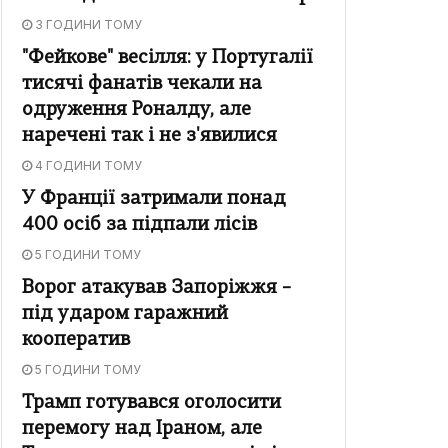
3 ГОДИНИ ТОМУ
"Фейкове" весілля: у Португалії
тисячі фанатів чекали на
одруження Роналду, але
наречені так і не з'явилися
4 ГОДИНИ ТОМУ
У Франції затримали понад
400 осіб за підпали лісів
5 ГОДИНИ ТОМУ
Ворог атакував Запоріжжя –
під ударом гаражний
кооператив
5 ГОДИНИ ТОМУ
Трамп готувався оголосити
перемогу над Іраном, але