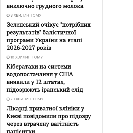
виключно грудного молока
8 ХВИЛИН ТОМУ
Зеленський очікує "потрібних
результатів" балістичної
програми України на етапі
2026-2027 років
10 ХВИЛИН ТОМУ
Кібератаки на системи
водопостачання у США
виявили у 12 штатах,
підозрюють іранський слід
20 ХВИЛИН ТОМУ
Лікарці приватної клініки у
Києві повідомили про підозру
через втрачену вагітність
пацієнтки