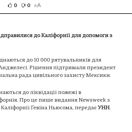
A
0
0
A
дправилися до Каліфорнії для допомоги з
наються до 10 000 рятувальників для
-Анджелесі. Рішення підтримали президент
нальна рада цивільного захисту Мексики.
ються до ліквідації пожежі в
форнія. Про це пише видання Newsweek з
Каліфорнії Ґевіна Ньюсома, передає
УНН
.