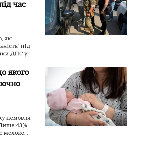
під час
, які
ьність" під
ки ДПС у...
до якого
лючно
іку немовля
 Лише 43%
 молоко...