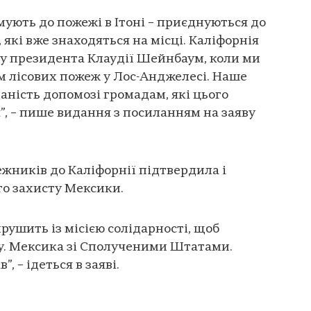
ють до пожежі в Ітоні – приєднуються до
 які вже знаходяться на місці. Каліфорнія
ку президента Клаудії Шейнбаум, коли ми
лісових пожеж у Лос-Анджелесі. Наше
аність допомозі громадам, які цього
”, – пише видання з посиланням на заяву
жників до Каліфорнії підтвердила і
го захисту Мексики.
рушить із місією солідарності, щоб
у. Мексика зі Сполученими Штатами.
, – ідеться в заяві.