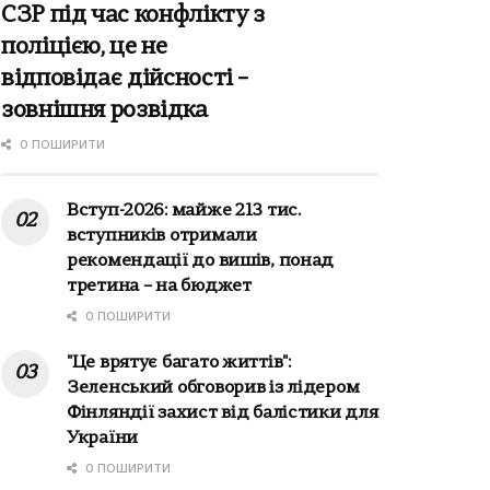
СЗР під час конфлікту з
поліцією, це не
відповідає дійсності –
зовнішня розвідка
0 ПОШИРИТИ
Вступ-2026: майже 213 тис.
вступників отримали
рекомендації до вишів, понад
третина – на бюджет
0 ПОШИРИТИ
"Це врятує багато життів":
Зеленський обговорив із лідером
Фінляндії захист від балістики для
України
0 ПОШИРИТИ