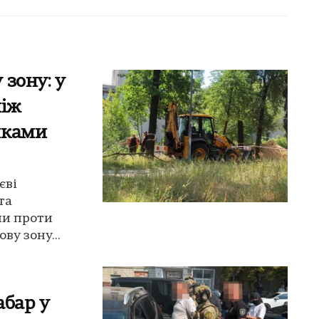
зону: у
між
иками
єві
та
ли проти
у зону...
абар у