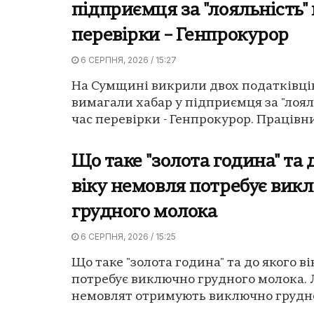
підприємця за "лояльність" 
перевірки – Генпрокурор
6 СЕРПНЯ, 2026 / 15:27
На Сумщині викрили двох податківців
вимагали хабар у підприємця за "лоял
час перевірки - Генпрокурор. Працівни
Що таке "золота година" та 
віку немовля потребує вик
грудного молока
6 СЕРПНЯ, 2026 / 15:25
Що таке "золота година" та до якого в
потребує виключно грудного молока.
немовлят отримують виключно грудне