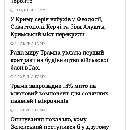
Торонто
2 ГОДИНИ ТОМУ
У Криму серія вибухів у Феодосії,
Севастополі, Керчі та біля Алушти,
Кримський міст перекрили
4 ГОДИНИ ТОМУ
Рада миру Трампа уклала перший
контракт на будівництво військової
бази в Газі
4 ГОДИНИ ТОМУ
Трамп запровадив 15% мито на
ключовий компонент для сонячних
панелей і мікрочипів
4 ГОДИНИ ТОМУ
Опитування показало, кому
Зеленський поступився б у другому