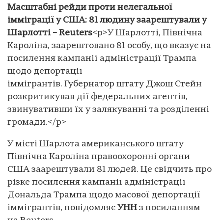
Масштабні рейди проти нелегальної
імміграції у США: 81 людину заарештували у
Шарлотті – Reuters
<p>У Шарлотті, Північна
Кароліна, заарештовано 81 особу, що вказує на
посилення кампанії адміністрації Трампа
щодо депортації
іммігрантів. Губернатор штату Джош Стейн
розкритикував дії федеральних агентів,
звинувативши їх у залякуванні та розділенні
громади.</p>
У місті Шарлота американського штату
Північна Кароліна правоохоронні органи
США заарештували 81 людей. Це свідчить про
різке посилення кампанії адміністрації
Дональда Трампа щодо масової депортації
іммігрантів, повідомляє
УНН
з посиланням