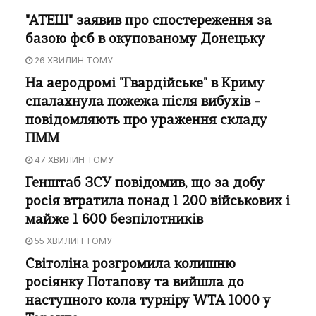
"АТЕШ" заявив про спостереження за
базою фсб в окупованому Донецьку
26 ХВИЛИН ТОМУ
На аеродромі "Гвардійське" в Криму
спалахнула пожежа після вибухів –
повідомляють про ураження складу
ПММ
47 ХВИЛИН ТОМУ
Генштаб ЗСУ повідомив, що за добу
росія втратила понад 1 200 військових і
майже 1 600 безпілотників
55 ХВИЛИН ТОМУ
Світоліна розгромила колишню
росіянку Потапову та вийшла до
наступного кола турніру WTA 1000 у