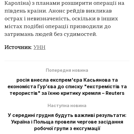
Кароліна) з планами розширити операції на
південь країни. Анонс рейдів викликав
острах і невизначеність, оскільки в інших
містах подібні операції призводили до
затримань людей без судимостей.
Источник
:
УНН
Попередня новина
росія внесла експрем'єра Касьянова та
економіста Гур’єва до списку "екстремістів та
терористів" за їхню критику кремля – Reuters
Наступна новина
У середині грудня будуть важливі результати:
Україна і Польща провели чергове засідання
робочої групи з ексгумації