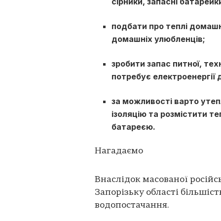
сірники, запасні батарейк
подбати про теплі домашні
домашніх улюбленців;
зробити запас питної, техн
потребує електроенергії 
за можливості варто утепл
ізоляцію та розмістити те
батареєю.
Нагадаємо
Внаслідок масованої російс
Запорізьку області більшіст
водопостачання.