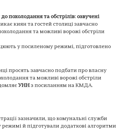
до похолодання та обстрілів: озвучені
кає киян та гостей столиці завчасно
похолодання та можливі ворожі обстріли
цюють у посиленому режимі, підготовлено
лиці просять завчасно подбати про власну
охолодання та можливі ворожі обстріли
ідомляє
УНН
з посиланням на КМДА.
страції зазначили, що комунальні служби
 режимі й підготували додаткові алгоритми