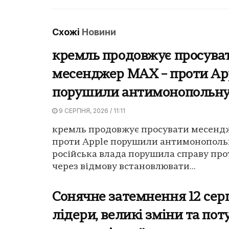
Схожі
Новини
кремль продовжує просува
месенджер MAX – проти Ap
порушили антимонопольну
9 СЕРПНЯ, 2026 / 11:11
кремль продовжує просувати месенд
проти Apple порушили антимонопольн
російська влада порушила справу про
через відмову встановлювати...
Сонячне затемнення 12 серп
лідери, великі зміни та по