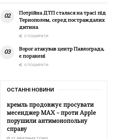
Потрійна ДТП сталася на трасі під
Тернополем, серед постраждалих
дитина
0 ПОШИРИТИ
Ворог атакував центр Павлограда,
є поранені
0 ПОШИРИТИ
ОСТАННІ НОВИНИ
кремль продовжує просувати
месенджер MAX – проти Apple
порушили антимонопольну
справу
32 ХВИЛИНИ ТОМУ