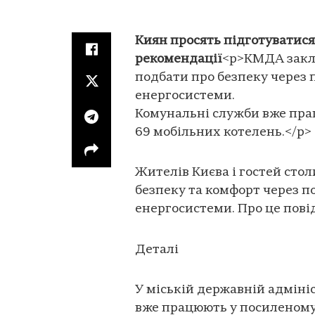
Киян просять підготуватися 
рекомендації
<p>КМДА закли
подбати про безпеку через 
енергосистеми.
Комунальні служби вже пра
69 мобільних котелень.</p>
Жителів Києва і гостей сто
безпеку та комфорт через п
енергосистеми. Про це пов
Деталі
У міській державній адміні
вже працюють у посиленому