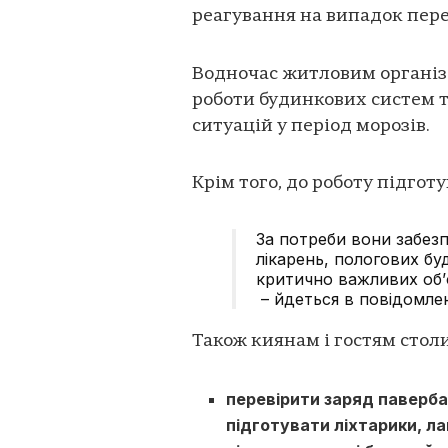
реагування на випадок пере
Водночас житловим організ
роботи будинкових систем 
ситуацій у період морозів.
Крім того, до роботу підгот
За потреби вони забез
лікарень, пологових бу
критично важливих об’
– йдеться в повідомлен
Також киянам і гостям стол
перевірити заряд паверба
підготувати ліхтарики, л