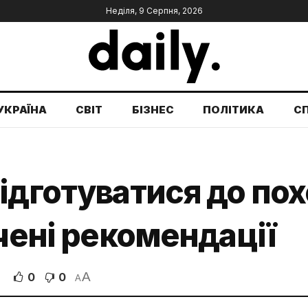
Неділя, 9 Серпня, 2026
УКРАЇНА
СВІТ
БІЗНЕС
ПОЛІТИКА
С
ідготуватися до по
учені рекомендації
A
0
0
A