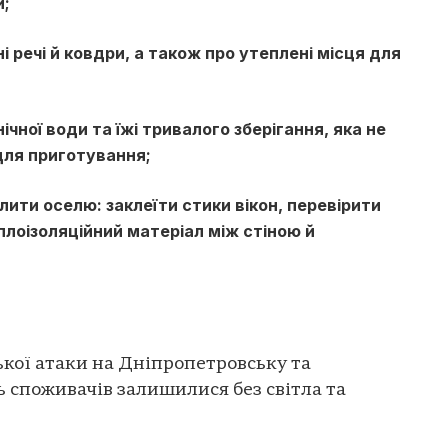
и;
 речі й ковдри, а також про утеплені місця для
ічної води та їжі тривалого зберігання, яка не
для приготування;
ити оселю: заклеїти стики вікон, перевірити
плоізоляційний матеріал між стіною й
ької атаки на Дніпропетровську та
ь споживачів залишилися без світла та