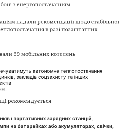
боїв з енергопостачанням.
аціям надали рекомендації щодо стабільної
теплопостачання в разі позаштатних
ували 69 мобільних котелень.
печуватимуть автономне теплопостачання
динків, закладів соцзахисту та інших
єктів
ні.
иці рекомендується:
нків і портативних зарядних станцій,
ампи на батарейках або акумуляторах, свічки,