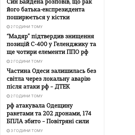
Син Байдена розповів, що рак
його батька-експрезидента
поширюється у кістки
2 ГОДИНИ ТОМУ
“Мадяр” підтвердив знищення
позицій С-400 у Геленджику та
ще чотири елементи ППО рф
2 ГОДИНИ ТОМУ
Частина Одеси залишилась без
світла через локальну аварію
після атаки рф – ДТЕК
2 ГОДИНИ ТОМУ
рф атакувала Одещину
ракетами та 202 дронами, 174
БПЛА збито – Повітряні сили
3 ГОДИНИ ТОМУ