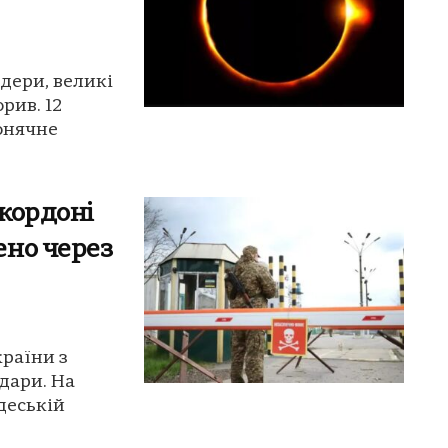
ідери, великі
рив. 12
сонячне
 кордоні
ено через
країни з
дари. На
деській