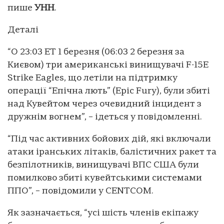
пише
УНН
.
Деталі
“О 23:03 ET 1 березня (06:03 2 березня за
Києвом) три американські винищувачі F-15E
Strike Eagles, що летіли на підтримку
операції “Епічна лють” (Epic Fury), були збиті
над Кувейтом через очевидний інцидент з
дружнім вогнем”, – ідеться у повідомленні.
“Під час активних бойових дій, які включали
атаки іранських літаків, балістичних ракет та
безпілотників, винищувачі ВПС США були
помилково збиті кувейтськими системами
ППО”, – повідомили у CENTCOM.
Як зазначається, “усі шість членів екіпажу