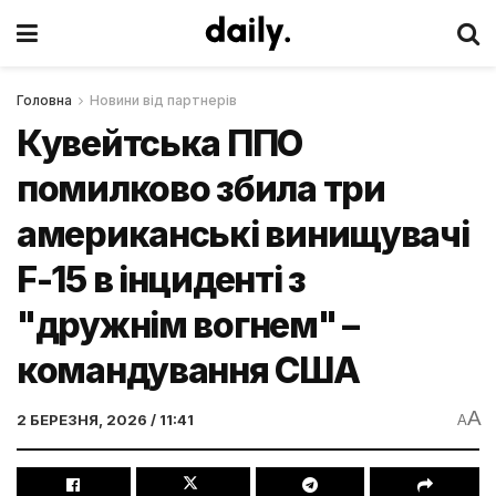
Головна
Новини від партнерів
Кувейтська ППО
помилково збила три
американські винищувачі
F-15 в інциденті з
"дружнім вогнем" –
командування США
A
2 БЕРЕЗНЯ, 2026 / 11:41
A