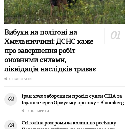
Вибухи на полігоні на
Хмельниччині: ДСНС каже
про завершення робіт
оновними силами,
ліквідація наслідків триває
0 ПОШИРИТИ
Іран хоче заборонити прохід суден США та
Ізраїлю через Ормузьку протоку – Bloomberg
0 ПОШИРИТИ
Світоліна розгромила колишню росіянку