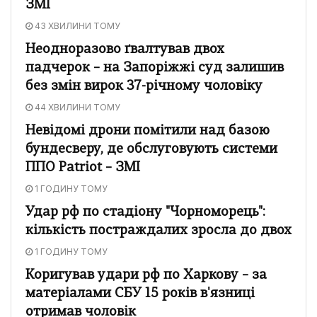
ЗМІ
43 ХВИЛИНИ ТОМУ
Неодноразово ґвалтував двох
падчерок – на Запоріжжі суд залишив
без змін вирок 37-річному чоловіку
44 ХВИЛИНИ ТОМУ
Невідомі дрони помітили над базою
бундесверу, де обслуговують системи
ППО Patriot – ЗМІ
1 ГОДИНУ ТОМУ
Удар рф по стадіону "Чорноморець":
кількість постраждалих зросла до двох
1 ГОДИНУ ТОМУ
Коригував удари рф по Харкову – за
матеріалами СБУ 15 років в'язниці
отримав чоловік