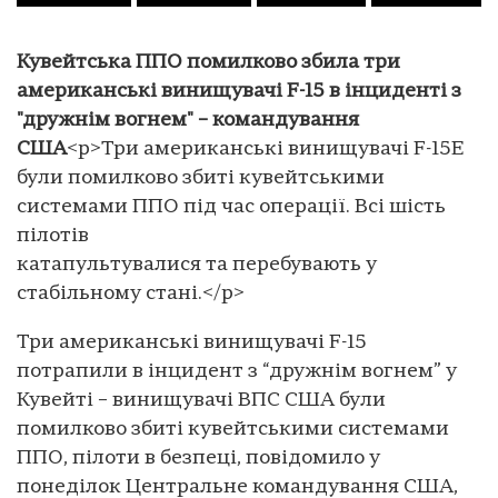
Кувейтська ППО помилково збила три
американські винищувачі F-15 в інциденті з
"дружнім вогнем" – командування
США
<p>Три американські винищувачі F-15E
були помилково збиті кувейтськими
системами ППО під час операції. Всі шість
пілотів
катапультувалися та перебувають у
стабільному стані.</p>
Три американські винищувачі F-15
потрапили в інцидент з “дружнім вогнем” у
Кувейті – винищувачі ВПС США були
помилково збиті кувейтськими системами
ППО, пілоти в безпеці, повідомило у
понеділок Центральне командування США,