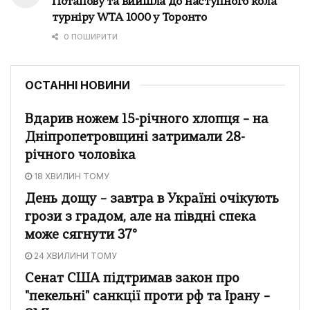
Потапову та вийшла до наступного кола
турніру WTA 1000 у Торонто
0 ПОШИРИТИ
ОСТАННІ НОВИНИ
Вдарив ножем 15-річного хлопця – на
Дніпропетровщині затримали 28-
річного чоловіка
18 ХВИЛИН ТОМУ
День дощу – завтра в Україні очікують
грози з градом, але на півдні спека
може сягнути 37°
24 ХВИЛИНИ ТОМУ
Сенат США підтримав закон про
"пекельні" санкції проти рф та Ірану –