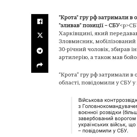
"Крота" гру рф затримали в 
"зливав" позиції – СБУ
<p>СБ
Харківщині, який передавав
Зловмисник, мобілізований
30-річний чоловік, збирав 
артилерію, а також мав бойо
“Крота” гру рф затримали в 
області, повідомили у СБУ у
Військова контррозвідк
з Головнокомандувачем
воєнної розвідки (біль
завербований ворогом 3
українських військ, щ
– повідомили у СБУ.