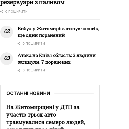
резервуари з паливом
0 ПОШИРИТИ
Вибух у Житомирі: загинув чоловік,
ще один поранений
0 ПОШИРИТИ
Атака на Київ і область: 3 людини
загинули, 7 поранених
0 ПОШИРИТИ
ОСТАННІ НОВИНИ
На Житомирщині у ДТП за
участю трьох авто
травмувалися семеро людей,