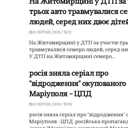
На Житомирщині у ДТП за
трьох авто травмувалися с
людей, серед них двоє діте
8 СЕРПНЯ, 2026 / 16:12
На Житомирщині у ДТП за участю трь
травмувалися семеро людей, серед них
У ДТП на Житомирщині семеро...
росія зняла серіал про
"відродження" окупованого
Маріуполя – ЦПД
8 СЕРПНЯ, 2026 / 15:59
росія зняла серіал про "відродження"
Маріуполя - ЦПД. російська пропаган