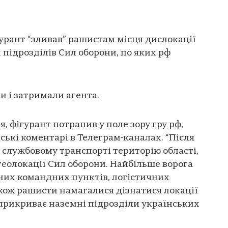
гурант “зливав” рашистам місця дислокації
 підрозділів Сил оборони, по яких рф
и і затримали агента.
, фігурант потрапив у поле зору гру рф,
ські коментарі в Телеграм-каналах. “Після
а службовому транспорті територію області,
геолокації Сил оборони. Найбільше ворога
них командних пунктів, логістичних
Також рашисти намагалися дізнатися локації
прикриває наземні підрозділи українських