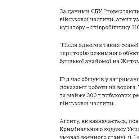
За даними СБУ, “повертаючи
військової частини, агент у
куратору – співробітнику 31
“Після одного з таких сеанс
територію режимного об’єкт
близької знайомої на Житом
Під час обшуків у затримано
доказами роботи на ворога. 
та майже 300 г вибухових реч
військової частини.
Агенту, як зазначається, по
Кримінального кодексу Україн
умовах воєнного стану); ч. 1