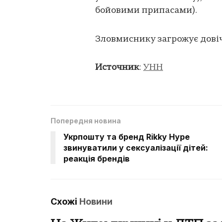
бойовими припасами).
Зловмиснику загрожує довіч
Источник
:
УНН
Попередня новина
Укрпошту та бренд Rikky Hype
звинуватили у сексуалізації дітей:
реакція брендів
Схожі
Новини