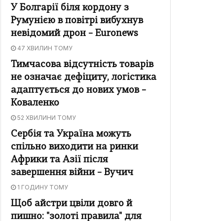
У Болгарії біля кордону з
Румунією в повітрі вибухнув
невідомий дрон – Euronews
47 ХВИЛИН ТОМУ
Тимчасова відсутність товарів
не означає дефіциту, логістика
адаптується до нових умов –
Коваленко
52 ХВИЛИНИ ТОМУ
Сербія та Україна можуть
спільно виходити на ринки
Африки та Азії після
завершення війни – Вучич
1 ГОДИНУ ТОМУ
Щоб айстри цвіли довго й
пишно: "золоті правила" для