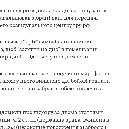
сь після розвідвилазок до розташування
загальнював зібрані дані для передачі
6-го розвідувального центру гру рф”.
ів зв’язку “кріт” самовільно залишив
а, щоб “залягти на дно” в помешканні
ирщині”, – ідеться у повідомленні.
го, як зазначається, вилучено смартфон із
Також у нього виявлено дві бойові гранати
овин, які він забрав з собою, тікаючи з
відомили про підозру за двома статтями
и: ч. 2 ст. 111 (державна зрада, вчинена в
 ст. 263 (незаконне поводження зі зброєю і