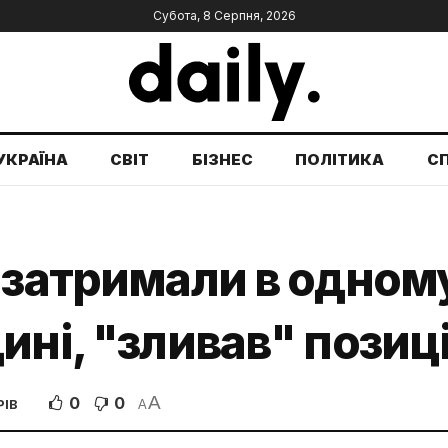
Субота, 8 Серпня, 2026
УКРАЇНА
СВІТ
БІЗНЕС
ПОЛІТИКА
С
 затримали в одному
ні, "зливав" позиці
A
0
0
РІВ
A