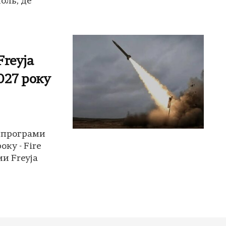
оль, де
reyja
027 року
 програми
оку - Fire
ми Freyja