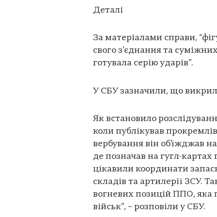
Деталі
За матеріалами справи, “фі
свого з’єднання та суміжних
готувала серію ударів”.
У СБУ зазначили, що викрил
Як встановило розслідування
коли публікував прокремлів
вербування він об’їжджав н
де позначав на гугл-картах 
цікавили координати запас
складів та артилерії ЗСУ. 
вогневих позицій ППО, яка 
військ”, – розповіли у СБУ.