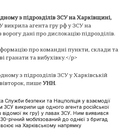
одному з підрозділів ЗСУ на Харківщині,
У викрила агента гру рф у ЗСУ на
 ворогу дані про дислокацію підрозділів.
інформацію про командні пункти, склади та
ві гранати та вибухівку.</p>
одному з підрозділів ЗСУ у Харківській
 вівторок, пише
УНН
.
а Служби безпеки та Нацполіція у взаємодії
 ЗСУ викрили ще одного агента російської
ш відомої як гру) у лавах ЗСУ. Ним виявився
0-річний мобілізований до однієї з бригад
о воює на Харківському напрямку