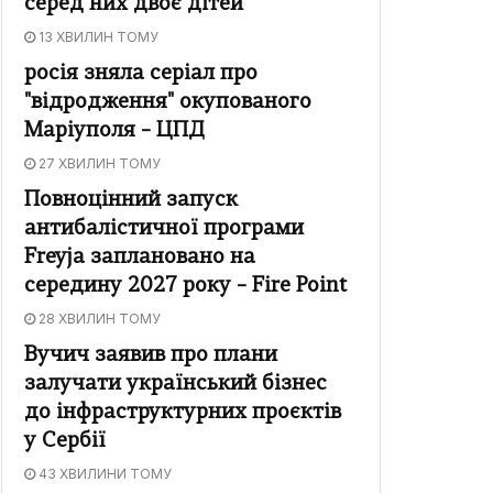
серед них двоє дітей
13 ХВИЛИН ТОМУ
росія зняла серіал про
"відродження" окупованого
Маріуполя – ЦПД
27 ХВИЛИН ТОМУ
Повноцінний запуск
антибалістичної програми
Freyja заплановано на
середину 2027 року – Fire Point
28 ХВИЛИН ТОМУ
Вучич заявив про плани
залучати український бізнес
до інфраструктурних проєктів
у Сербії
43 ХВИЛИНИ ТОМУ