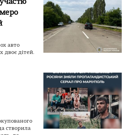
 участю
емеро
й
ох авто
 двоє дітей.
 окупованого
да створила