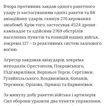
Вчора противник завдав одного ракетного
удару із застосуванням однієї ракети та 88
авіаційних ударів, скинув 270 керованих
авіабомб. Крім того, застосував 4524 дрони-
камікадзе та здійснив 2769 обстрілів
населених пунктів та позицій наших військ,
зокрема 127 – із реактивних систем залпового
вогню.
Агресор завдавав авіаударів, зокрема
неподалік Орестополя, Покровського,
Підгаврилівки, Верхньої Терси, Сергіївки,
Гуляйпільського, Воздвижівки, Копанів,
Терсянки, Оріхова, Зірниці та Барвинівки.
За минулу добу ракетні війська і артилерія
Сил оборони уразили два пункти управління,