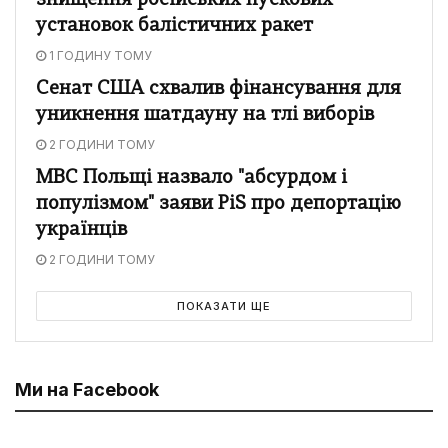
знищення російських пускових
установок балістичних ракет
1 ГОДИНУ ТОМУ
Сенат США схвалив фінансування для
уникнення шатдауну на тлі виборів
2 ГОДИНИ ТОМУ
МВС Польщі назвало "абсурдом і
популізмом" заяви PiS про депортацію
українців
2 ГОДИНИ ТОМУ
ПОКАЗАТИ ЩЕ
Ми на Facebook