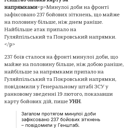
Генштаб оновив карту за
напрямками
<p>Минулої доби на фронті
зафіксовано 237 бойових зіткнень, що майже
на половину більше, ніж днем раніше.
Найбільше атак припало на
Гуляйпільський та Покровський напрямки.
</p>
237 боїв сталося на фронті минулої доби, що
майже на половину більше, ніж добою раніше,
найбільше за напрямками припало на
Гуляйпільський та Покровський напрямки,
повідомили у Генеральному штабі ЗСУ у
ранковому зведенні 19 лютого, показавши
карту бойових дій, пише
УНН
.
Загалом протягом минулої доби
зафіксовано 237 бойових зіткнень
– повідомили у Генштабі.