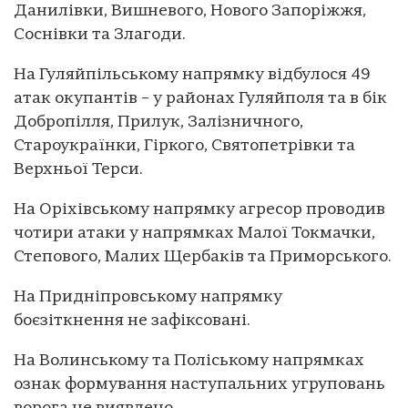
Данилівки, Вишневого, Нового Запоріжжя,
Соснівки та Злагоди.
На Гуляйпільському напрямку відбулося 49
атак окупантів – у районах Гуляйполя та в бік
Добропілля, Прилук, Залізничного,
Староукраїнки, Гіркого, Святопетрівки та
Верхньої Терси.
На Оріхівському напрямку агресор проводив
чотири атаки у напрямках Малої Токмачки,
Степового, Малих Щербаків та Приморського.
На Придніпровському напрямку
боєзіткнення не зафіксовані.
На Волинському та Поліському напрямках
ознак формування наступальних угруповань