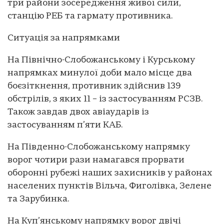
три райони зосередження живої сили,
станцію РЕБ та гармату противника.
Ситуація за напрямками
На Північно-Слобожанському і Курському
напрямках минулої доби мало місце два
боєзіткнення, противник здійснив 139
обстрілів, з яких 11 – із застосуванням РСЗВ.
Також завдав двох авіаударів із
застосуванням п’яти КАБ.
На Південно-Слобожанському напрямку
ворог чотири рази намагався прорвати
оборонні рубежі наших захисників у районах
населених пунктів Вільча, Фиголівка, Зелене
та Зарубинка.
На Куп’янському напрямку ворог двічі