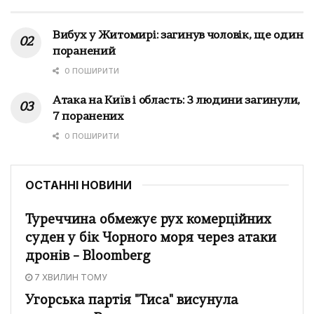
Вибух у Житомирі: загинув чоловік, ще один
поранений
0 ПОШИРИТИ
Атака на Київ і область: 3 людини загинули,
7 поранених
0 ПОШИРИТИ
ОСТАННІ НОВИНИ
Туреччина обмежує рух комерційних
суден у бік Чорного моря через атаки
дронів – Bloomberg
7 ХВИЛИН ТОМУ
Угорська партія "Тиса" висунула