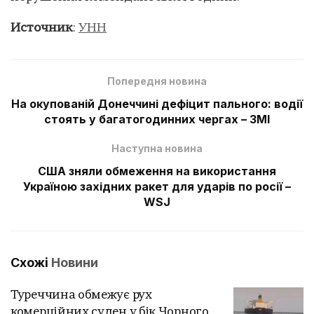
Источник
:
УНН
Попередня новина
На окупованій Донеччині дефіцит пального: водії
стоять у багатогодинних чергах – ЗМІ
Наступна новина
США зняли обмеження на використання
Україною західних ракет для ударів по росії –
WSJ
Схожі
Новини
Туреччина обмежує рух
комерційних суден у бік Чорного