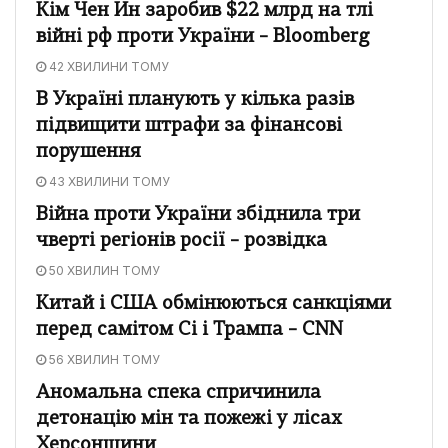
Кім Чен Ин заробив $22 млрд на тлі
війні рф проти України – Bloomberg
42 ХВИЛИНИ ТОМУ
В Україні планують у кілька разів
підвищити штрафи за фінансові
порушення
43 ХВИЛИНИ ТОМУ
Війна проти України збіднила три
чверті регіонів росії – розвідка
50 ХВИЛИН ТОМУ
Китай і США обмінюються санкціями
перед самітом Сі і Трампа – CNN
56 ХВИЛИН ТОМУ
Аномальна спека спричинила
детонацію мін та пожежі у лісах
Херсонщини