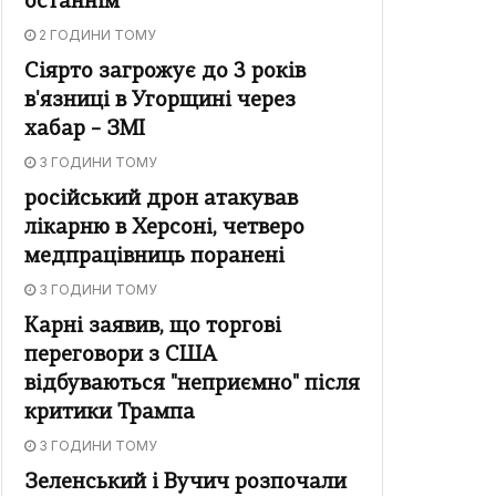
останнім
2 ГОДИНИ ТОМУ
Сіярто загрожує до 3 років
в'язниці в Угорщині через
хабар – ЗМІ
3 ГОДИНИ ТОМУ
російський дрон атакував
лікарню в Херсоні, четверо
медпрацівниць поранені
3 ГОДИНИ ТОМУ
Карні заявив, що торгові
переговори з США
відбуваються "неприємно" після
критики Трампа
3 ГОДИНИ ТОМУ
Зеленський і Вучич розпочали