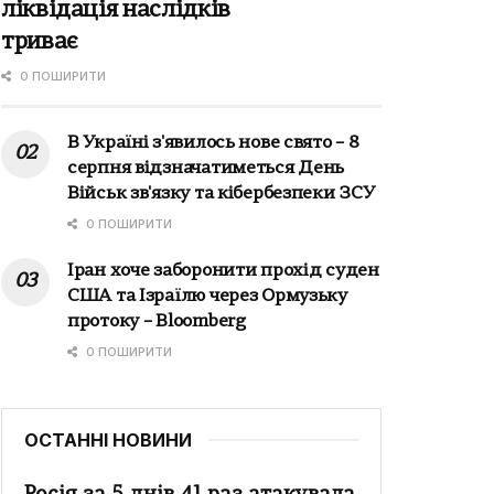
ліквідація наслідків
триває
0 ПОШИРИТИ
В Україні з'явилось нове свято – 8
серпня відзначатиметься День
Військ зв'язку та кібербезпеки ЗСУ
0 ПОШИРИТИ
Іран хоче заборонити прохід суден
США та Ізраїлю через Ормузьку
протоку – Bloomberg
0 ПОШИРИТИ
ОСТАННІ НОВИНИ