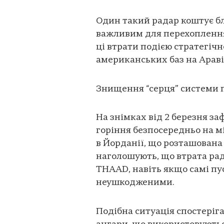
Один такий радар коштує бл
важливим для перехоплення
ці втрати подією стратегічн
американських баз на Араві
Знищення “серця” системи 
На знімках від 2 березня за
горіння безпосередньо на м
в Йорданії, що розташована 
наголошують, що втрата ра
THAAD, навіть якщо самі пу
неушкодженими.
Подібна ситуація спостеріга