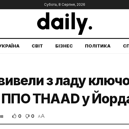
Субота, 8 Серпня, 2026
УКРАЇНА
СВІТ
БІЗНЕС
ПОЛІТИКА
С
 вивели з ладу ключ
 ППО THAAD у Йорда
A
0
0
ІВ
A