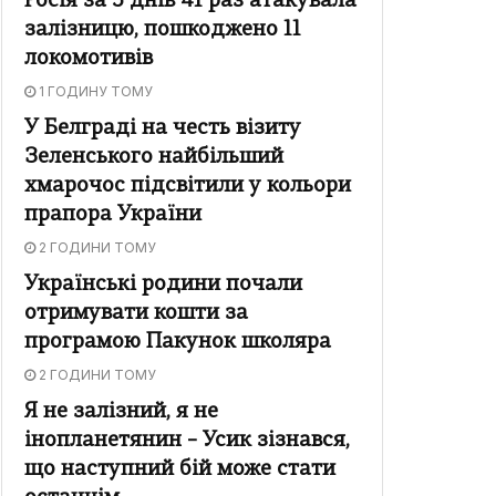
Росія за 5 днів 41 раз атакувала
залізницю, пошкоджено 11
локомотивів
1 ГОДИНУ ТОМУ
У Белграді на честь візиту
Зеленського найбільший
хмарочос підсвітили у кольори
прапора України
2 ГОДИНИ ТОМУ
Українські родини почали
отримувати кошти за
програмою Пакунок школяра
2 ГОДИНИ ТОМУ
Я не залізний, я не
інопланетянин – Усик зізнався,
що наступний бій може стати