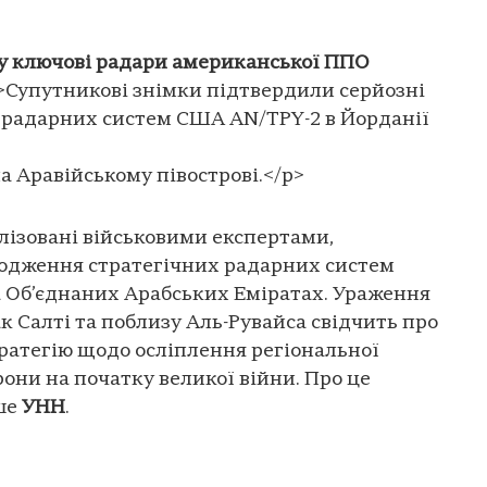
ду ключові радари американської ППО
>Супутникові знімки підтвердили серйозні
радарних систем США AN/TPY-2 в Йорданії
а Аравійському півострові.</p>
лізовані військовими експертами,
одження стратегічних радарних систем
а Об’єднаних Арабських Еміратах. Ураження
ак Салті та поблизу Аль-Рувайса свідчить про
ратегію щодо осліплення регіональної
они на початку великої війни. Про це
ше
УНН
.