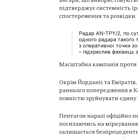
ангари, що використовують
підтверджує системність ір
спостереження та розвідки.
Радар AN-TPY/2, по сут
одного радара такого 
з оперативної точки зо
– підкреслив фахівець 
Масштабна кампанія проти 
Окрім Йорданії та Еміратів,
раннього попередження в Ка
повністю зруйнувати єдину 
Пентагон наразі офіційно н
посилаючись на міркування 
залишається безпрецедентно