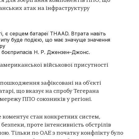
ся для зберігання компонентів ППО, що
анських атак на інфраструктуру
і, є серцем батареї THAAD. Втрата навіть
типу буде подією, що має значуще значення
ру
з боєприпасів Н. Р. Джензен–Джонс.
американської військової присутності
 пошкодження зафіксовані на об’єкті
тарі, що вказує на спробу Тегерана
мережу ППО союзників у регіоні.
е коментує стан конкретних систем,
безпеки, проте інтенсивність обстрілів
ю. Тільки по ОАЕ з початку конфлікту було