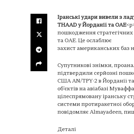
Іранські удари вивели з ла
THAAD у Йорданії та ОАЕ
<p
пошкодження стратегічних 
та ОАЕ. Це ослаблює
захист американських баз н
Супутникові знімки, проана
підтвердили серйозні пошк
США AN/TPY-2 в Йорданії т
об’єктів на авіабазі Мувафф
цілеспрямовану іранську ст
системи протиракетної обор
повідомляє Almayadeen, пи
Деталі