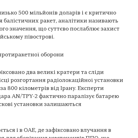
изько 500 мільйонів доларів і є критично
 балістичних ракет, аналітики називають
ого значення, що суттєво послаблює захист
йському півострові.
протиракетної оборони
фіксовано два великі кратери та сліди
ісці розгортання радіолокаційної установки
за 800 кілометрів від Ірану. Експерти
дара AN/TPY-2 фактично паралізує батарею
скові установки залишаються
ється і в ОАЕ, де зафіксовано влучання в