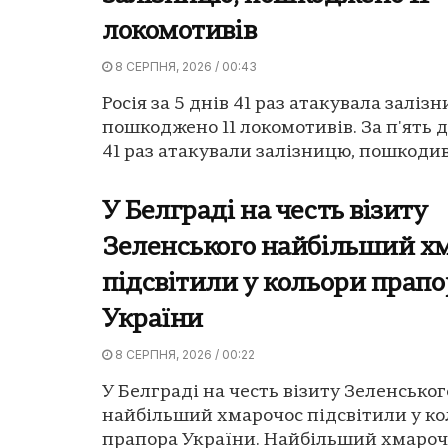
локомотивів
8 СЕРПНЯ, 2026 / 00:43
Росія за 5 днів 41 раз атакувала заліз
пошкоджено 11 локомотивів. За п'ять д
41 раз атакували залізницю, пошкодив
У Белграді на честь візиту
Зеленського найбільший х
підсвітили у кольори прапо
України
8 СЕРПНЯ, 2026 / 00:22
У Белграді на честь візиту Зеленськог
найбільший хмарочос підсвітили у к
прапора України. Найбільший хмароч