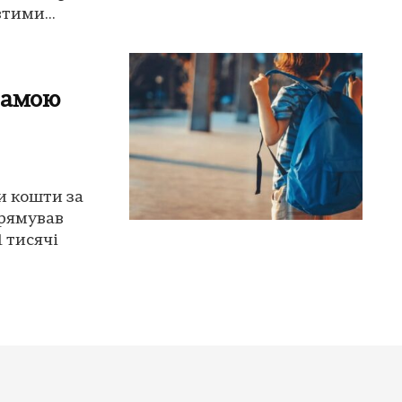
тими...
рамою
и кошти за
рямував
 тисячі