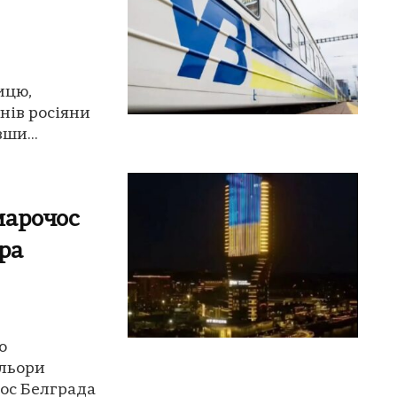
ницю,
нів росіяни
ши...
марочос
ра
о
ольори
ос Белграда