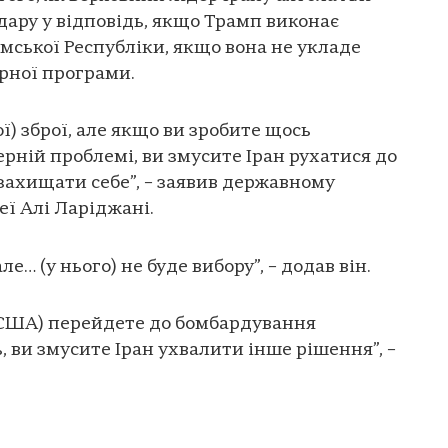
дару у відповідь, якщо Трамп виконає
мської Республіки, якщо вона не укладе
ерної програми.
ї) зброї, але якщо ви зробите щось
рній проблемі, ви змусите Іран рухатися до
 захищати себе”, – заявив державному
ї Алі Ларіджані.
ле… (у нього) не буде вибору”, – додав він.
(США) перейдете до бомбардування
ь, ви змусите Іран ухвалити інше рішення”, –