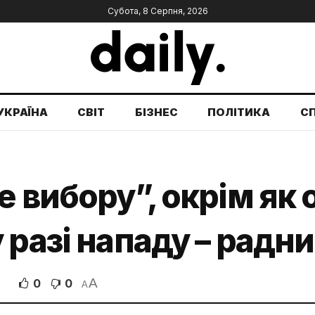
Субота, 8 Серпня, 2026
УКРАЇНА
СВІТ
БІЗНЕС
ПОЛІТИКА
С
е вибору”, окрім як
 разі нападу – радн
A
0
0
A