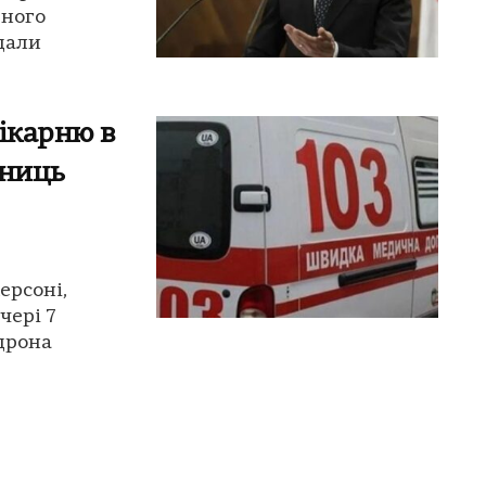
рного
дали
ікарню в
вниць
ерсоні,
чері 7
 дрона