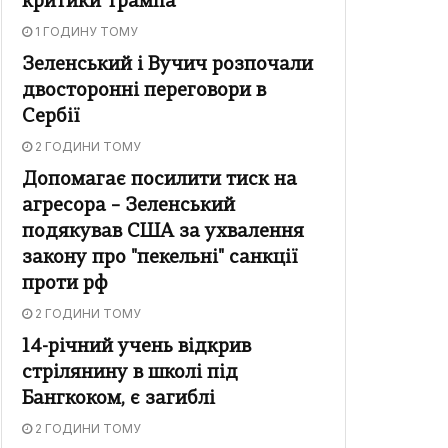
критики Трампа
1 ГОДИНУ ТОМУ
Зеленський і Вучич розпочали
двосторонні переговори в
Сербії
2 ГОДИНИ ТОМУ
Допомагає посилити тиск на
агресора – Зеленський
подякував США за ухвалення
закону про "пекельні" санкції
проти рф
2 ГОДИНИ ТОМУ
14-річний учень відкрив
стрілянину в школі під
Бангкоком, є загиблі
2 ГОДИНИ ТОМУ