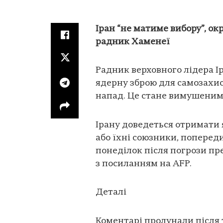
Іран “не матиме вибору”, ок
радник Хаменеї
Радник верховного лідера І
ядерну зброю для самозахис
напад. Це стане вимушеним
Ірану доведеться отримати
або їхні союзники, поперед
понеділок після погрози п
з посиланням на AFP.
Деталі
Коментарі пролунали після т