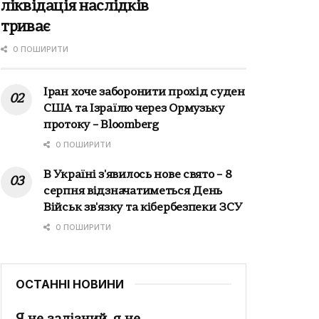
ліквідація наслідків
триває
0 ПОШИРИТИ
Іран хоче заборонити прохід суден
США та Ізраїлю через Ормузьку
протоку – Bloomberg
0 ПОШИРИТИ
В Україні з'явилось нове свято – 8
серпня відзначатиметься День
Військ зв'язку та кібербезпеки ЗСУ
0 ПОШИРИТИ
ОСТАННІ НОВИНИ