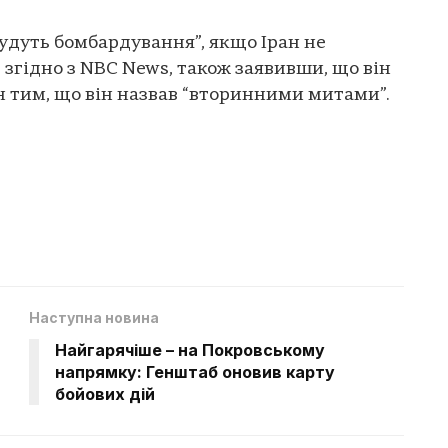
будуть бомбардування”, якщо Іран не
 згідно з NBC News, також заявивши, що він
 тим, що він назвав “вторинними митами”.
Наступна новина
Найгарячіше – на Покровському
напрямку: Генштаб оновив карту
бойових дій