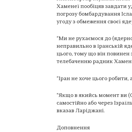
Хаменеї пообіцяв завдати у
погрозу бомбардування Ісла
угоду з обмеження своєї яд
“Ми не рухаємося до (ядерно
неправильно в іранській яде
цього, тому що він повинен
телебаченню радник Хамене
“Іран не хоче цього робити, а
“Якщо в якийсь момент ви 
самостійно або через Ізраїл
вказав Ларіджані.
Доповнення