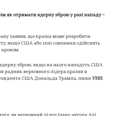
рім як отримати ядерну зброю у разі нападу –
рану заявив, що країна може розробити
ту, якщо США або їхні союзники здійснять
 кроком.
 ядерну зброю, якщо на нього нападуть США
ив радник верховного лідера країни в
резидента США Дональда Трампа, пише
УНН
ого, як верховний лідер Ірану аятола Алі