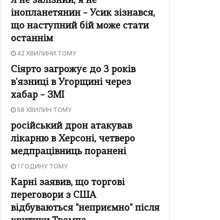
Я не залізний, я не
інопланетянин – Усик зізнався,
що наступний бій може стати
останнім
42 ХВИЛИНИ ТОМУ
Сіярто загрожує до 3 років
в'язниці в Угорщині через
хабар – ЗМІ
58 ХВИЛИН ТОМУ
російський дрон атакував
лікарню в Херсоні, четверо
медпрацівниць поранені
1 ГОДИНУ ТОМУ
Карні заявив, що торгові
переговори з США
відбуваються "неприємно" після