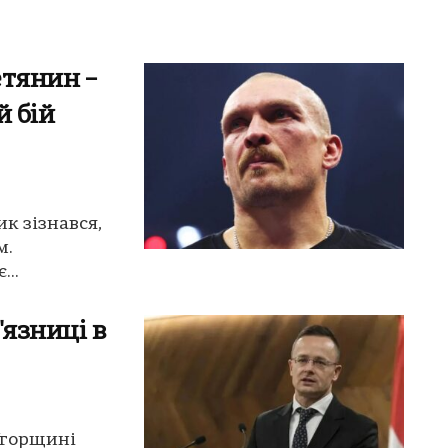
етянин –
й бій
ик зізнався,
м.
...
'язниці в
 Угорщині