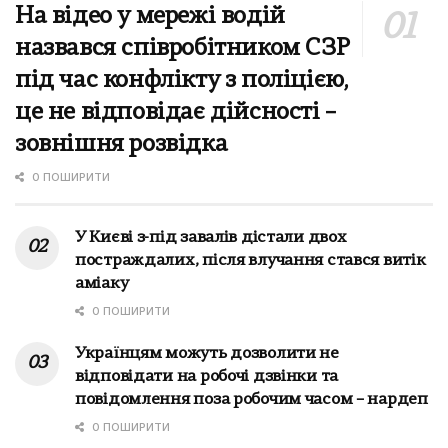
На відео у мережі водій
назвався співробітником СЗР
під час конфлікту з поліцією,
це не відповідає дійсності –
зовнішня розвідка
0 ПОШИРИТИ
У Києві з-під завалів дістали двох
постраждалих, після влучання стався витік
аміаку
0 ПОШИРИТИ
Українцям можуть дозволити не
відповідати на робочі дзвінки та
повідомлення поза робочим часом – нардеп
0 ПОШИРИТИ