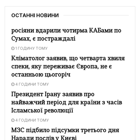
ОСТАННІ НОВИНИ
росіяни вдарили чотирма КАБами по
Сумах, є постраждалі
1 ГОДИНУ ТОМУ
Кліматолог заявив, що четварта хвиля
спеки, яку переживає Європа, не є
останньою цьогоріч
4 ГОДИНИ ТОМУ
Президент Ірану заявив про
найважчий період для країни з часів
Ісламської революції
4 ГОДИНИ ТОМУ
МЗС підбило підсумки третього дня
Наради послів у Києві