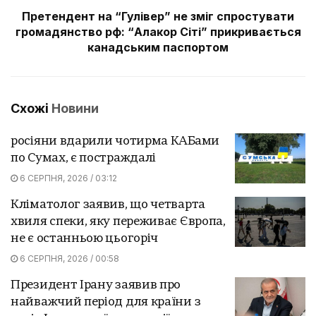
Претендент на “Гулівер” не зміг спростувати
громадянство рф: “Алакор Сіті” прикривається
канадським паспортом
Схожі
Новини
росіяни вдарили чотирма КАБами
по Сумах, є постраждалі
6 СЕРПНЯ, 2026 / 03:12
Кліматолог заявив, що четварта
хвиля спеки, яку переживає Європа,
не є останньою цьогоріч
6 СЕРПНЯ, 2026 / 00:58
Президент Ірану заявив про
найважчий період для країни з