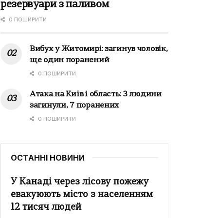
резервуари з паливом
0 ПОШИРИТИ
Вибух у Житомирі: загинув чоловік,
ще один поранений
0 ПОШИРИТИ
Атака на Київ і область: 3 людини
загинули, 7 поранених
0 ПОШИРИТИ
ОСТАННІ НОВИНИ
У Канаді через лісову пожежу
евакуюють місто з населенням
12 тисяч людей