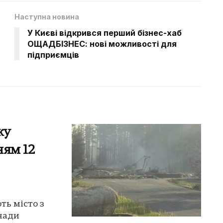
Наступна новина
У Києві відкрився перший бізнес-хаб
ОЩАДБІЗНЕС: нові можливості для
підприємців
жу
ням 12
ть місто з
нади