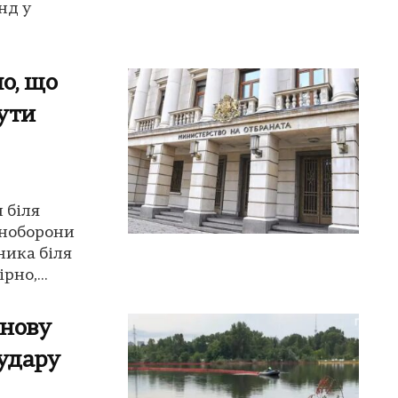
нд у
о, що
бути
 біля
іноборони
ника біля
но,...
знову
 удару