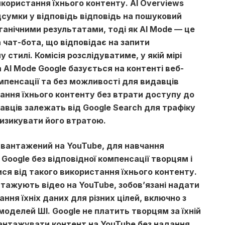
икористання їхнього контенту. AI Overviews
дсумки у відповідь відповідь на пошуковий
ганічними результатами, тоді як AI Mode — це
 чат-бота, що відповідає на запити
 стилі. Комісія розслідуватиме, у якій мірі
 AI Mode Google базується на контенті веб-
омпенсації та без можливості для видавців
ання їхнього контенту без втрати доступу до
авців залежать від Google Search для трафіку
ризикувати його втратою.
завантажений на YouTube, для навчання
Google без відповідної компенсації творцям і
ся від такого використання їхнього контенту.
нтажують відео на YouTube, зобов’язані надати
ання їхніх даних для різних цілей, включно з
оделей ШІ. Google не платить творцям за їхній
вантажувати контент на YouTube без надання