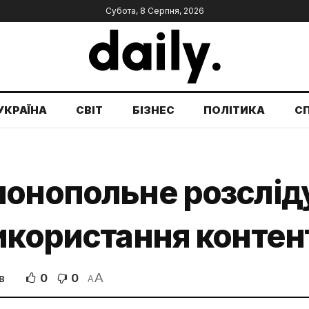
Субота, 8 Серпня, 2026
УКРАЇНА
СВІТ
БІЗНЕС
ПОЛІТИКА
С
монопольне розслід
икористання контен
A
0
0
В
A