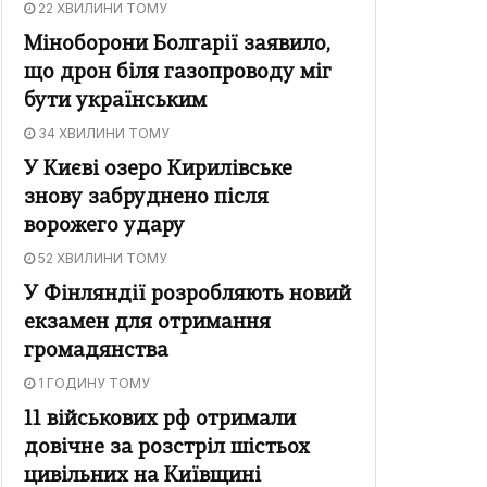
22 ХВИЛИНИ ТОМУ
Міноборони Болгарії заявило,
що дрон біля газопроводу міг
бути українським
34 ХВИЛИНИ ТОМУ
У Києві озеро Кирилівське
знову забруднено після
ворожего удару
52 ХВИЛИНИ ТОМУ
У Фінляндії розробляють новий
екзамен для отримання
громадянства
1 ГОДИНУ ТОМУ
11 військових рф отримали
довічне за розстріл шістьох
цивільних на Київщині