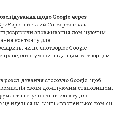
озслідування щодо Google через
<p>Європейський Союз розпочав
, підозрюючи зловживання домінуючим
ання контенту для
ревірить, чи не спотворює Google
есправедливі умови видавцям та творцям
 розслідування стосовно Google, щоб
а компанія своїм домінуючим становищем,
трументи штучного інтелекту для
 це йдеться на сайті Європейської комісії,