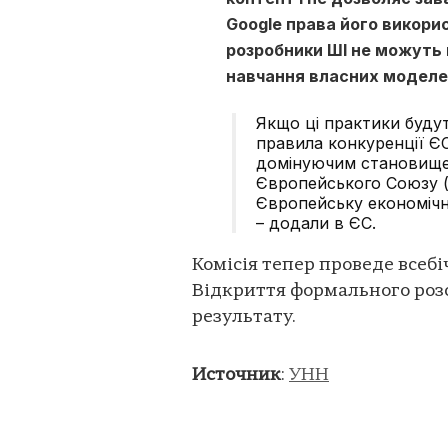
Google права його викори
розробники ШІ не можуть
навчання власних моделе
Якщо ці практики буду
правила конкуренції Є
домінуючим становищем
Європейського Союзу (
Європейську економічн
– додали в ЄС.
Комісія тепер проведе всеб
Відкриття формального розс
результату.
Источник
:
УНН