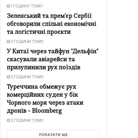
1 ГОДИНУ ТОМУ
Зеленський та прем'єр Сербії
обговорили спільні економічні
та логістичні проєкти
2 ГОДИНИ ТОМУ
У Китаї через тайфун "Дельфін"
скасували авіарейси та
призупинили рух поїздів
2 ГОДИНИ ТОМУ
Туреччина обмежує рух
комерційних суден у бік
Чорного моря через атаки
дронів – Bloomberg
2 ГОДИНИ ТОМУ
ПОКАЗАТИ ЩЕ