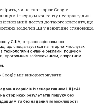
евірить, чи не спотворює Google
давцям і творцям контенту несправедливі
ивілейований доступ до такого контенту, що
рентних моделей ШІ у невигідне становище.
ирою у США, є транснаціональною
ю, що спеціалізується на інтернет-послугах
 з технологіями онлайн-реклами, пошуком,
и, програмним забезпеченням, апаратним
і.
 Google міг використовувати:
адання сервісів із генеративним ШІ («AI
 на сторінках результатів пошуку без
видавцям та без надання їм можливості