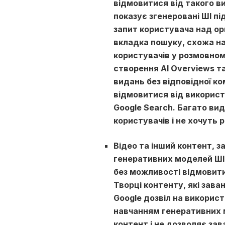
відмовитися від такого в
показує згенеровані ШІ пі
запит користувача над ор
вкладка пошуку, схожа на
користувачів у розмовному
створення AI Overviews та
видань без відповідної к
відмовитися від використ
Google Search. Багато вид
користувачів і не хочуть 
Відео та інший контент, 
генеративних моделей ШІ 
без можливості відмовити
Творці контенту, які зава
Google дозвіл на використ
навчанням генеративних м
контент і не дозволяє за