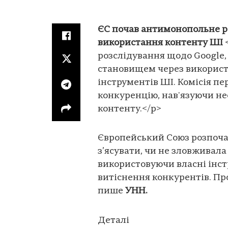
ЄС почав антимонопольне р
використання контенту ШІ
розслідування щодо Google
становищем через використ
інструментів ШІ. Комісія пе
конкуренцію, нав'язуючи н
контенту.</p>
Європейський Союз розпочав
з’ясувати, чи не зловживал
використовуючи власні інс
витіснення конкурентів. Про
пише
УНН.
Деталі