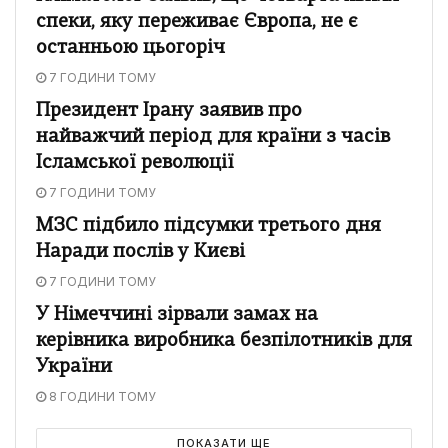
спеки, яку переживає Європа, не є
останньою цьогоріч
7 ГОДИНИ ТОМУ
Президент Ірану заявив про
найважчий період для країни з часів
Ісламської революції
7 ГОДИНИ ТОМУ
МЗС підбило підсумки третього дня
Наради послів у Києві
7 ГОДИНИ ТОМУ
У Німеччині зірвали замах на
керівника виробника безпілотників для
України
8 ГОДИНИ ТОМУ
ПОКАЗАТИ ЩЕ