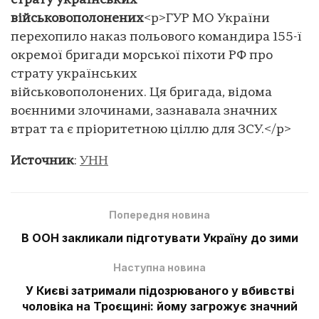
страту українських
військовополонених
<p>ГУР МО України
перехопило наказ польового командира 155-ї
окремої бригади морської піхоти РФ про
страту українських
військовополонених. Ця бригада, відома
воєнними злочинами, зазнавала значних
втрат та є пріоритетною ціллю для ЗСУ.</p>
Источник
:
УНН
Попередня новина
В ООН закликали підготувати Україну до зими
Наступна новина
У Києві затримали підозрюваного у вбивстві
чоловіка на Троєщині: йому загрожує значний