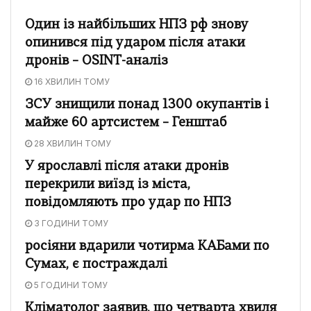
Один із найбільших НПЗ рф знову
опинився під ударом після атаки
дронів – OSINT-аналіз
16 ХВИЛИН ТОМУ
ЗСУ знищили понад 1300 окупантів і
майже 60 артсистем – Генштаб
28 ХВИЛИН ТОМУ
У ярославлі після атаки дронів
перекрили виїзд із міста,
повідомляють про удар по НПЗ
3 ГОДИНИ ТОМУ
росіяни вдарили чотирма КАБами по
Сумах, є постраждалі
5 ГОДИНИ ТОМУ
Кліматолог заявив, що четварта хвиля