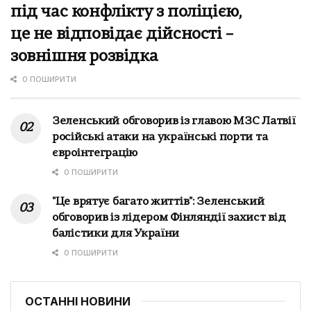
під час конфлікту з поліцією,
це не відповідає дійсності –
зовнішня розвідка
0 ПОШИРИТИ
Зеленський обговорив із главою МЗС Латвії
російські атаки на українські порти та
євроінтеграцію
0 ПОШИРИТИ
"Це врятує багато життів": Зеленський
обговорив із лідером Фінляндії захист від
балістики для України
0 ПОШИРИТИ
ОСТАННІ НОВИНИ