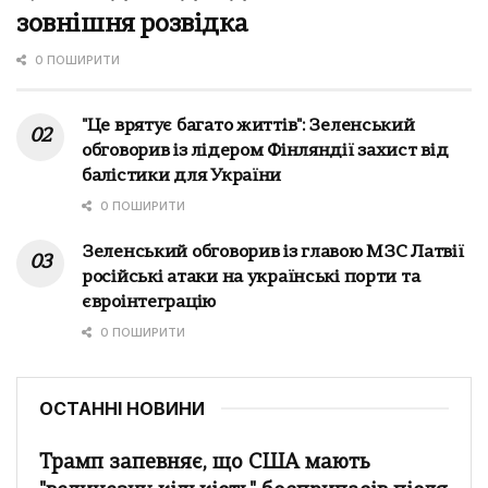
зовнішня розвідка
0 ПОШИРИТИ
"Це врятує багато життів": Зеленський
обговорив із лідером Фінляндії захист від
балістики для України
0 ПОШИРИТИ
Зеленський обговорив із главою МЗС Латвії
російські атаки на українські порти та
євроінтеграцію
0 ПОШИРИТИ
ОСТАННІ НОВИНИ
Трамп запевняє, що США мають