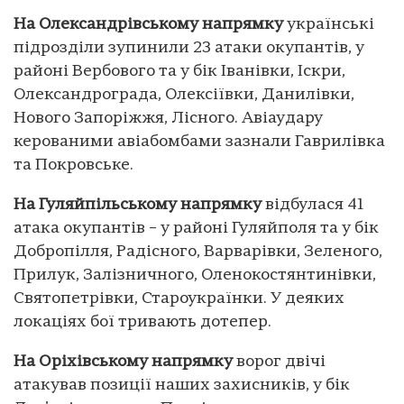
На Олександрівському напрямку
українські
підрозділи зупинили 23 атаки окупантів, у
районі Вербового та у бік Іванівки, Іскри,
Олександрограда, Олексіївки, Данилівки,
Нового Запоріжжя, Лісного. Авіаудару
керованими авіабомбами зазнали Гаврилівка
та Покровське.
На Гуляйпільському напрямку
відбулася 41
атака окупантів – у районі Гуляйполя та у бік
Добропілля, Радісного, Варварівки, Зеленого,
Прилук, Залізничного, Оленокостянтинівки,
Святопетрівки, Староукраїнки. У деяких
локаціях бої тривають дотепер.
На Оріхівському напрямку
ворог двічі
атакував позиції наших захисників, у бік