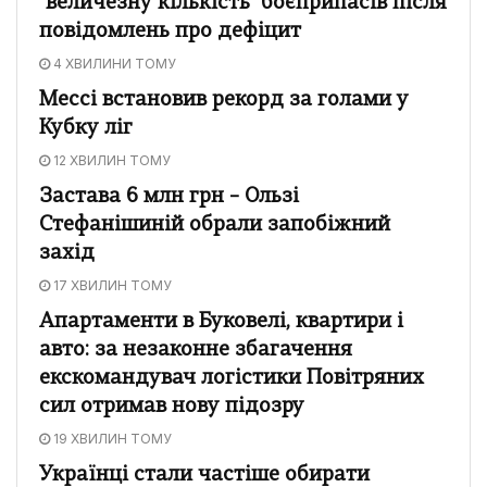
"величезну кількість" боєприпасів після
повідомлень про дефіцит
4 ХВИЛИНИ ТОМУ
Мессі встановив рекорд за голами у
Кубку ліг
12 ХВИЛИН ТОМУ
Застава 6 млн грн – Ользі
Стефанішиній обрали запобіжний
захід
17 ХВИЛИН ТОМУ
Апартаменти в Буковелі, квартири і
авто: за незаконне збагачення
екскомандувач логістики Повітряних
сил отримав нову підозру
19 ХВИЛИН ТОМУ
Українці стали частіше обирати