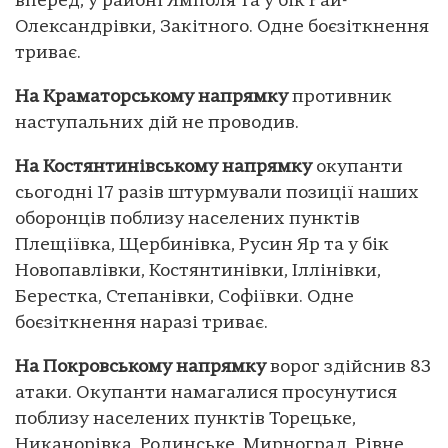
вперед, у районі Ямполя та у бік Рай-
Олександрівки, Закітного. Одне боєзіткнення
триває.
На Краматорському напрямку
противник
наступальних дій не проводив.
На Костянтинівському напрямку
окупанти
сьогодні 17 разів штурмували позиції наших
оборонців поблизу населених пунктів
Плещіївка, Щербинівка, Русин Яр та у бік
Новопавлівки, Костянтинівки, Іллінівки,
Берестка, Степанівки, Софіївки. Одне
боєзіткнення наразі триває.
На Покровському напрямку
ворог здійснив 83
атаки. Окупанти намагалися просунутися
поблизу населених пунктів Торецьке,
Никанорівка, Родинське, Мирноград, Рівне,