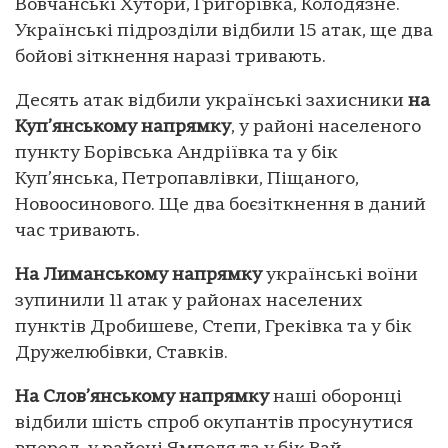
Вовчанські Хутори, Григорівка, Колодязне.
Українські підрозділи відбили 15 атак, ще два
бойові зіткнення наразі тривають.
Десять атак відбили українські захисники
на
Куп’янському напрямку
, у районі населеного
пункту Борівська Андріївка та у бік
Куп’янська, Петропавлівки, Піщаного,
Новоосинового. Ще два боєзіткнення в даний
час тривають.
На Лиманському напрямку
українські воїни
зупинили 11 атак у районах населених
пунктів Дробишеве, Степи, Греківка та у бік
Дружелюбівки, Ставків.
На Слов’янському напрямку
наші оборонці
відбили шість спроб окупантів просунутися