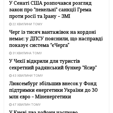
У Сенаті США розпочався розгляд
закон про "пекельні" санкції Грема
проти росії та Ірану – ЗМІ
22 ХВИЛИНИ ТОМУ
Черг із тисяч вантажівок на кордоні
немає: у ДПСУ пояснили, що насправді
показує система “єЧерга”
31 ХВИЛИНА ТОМУ
У Чехії відкрили для туристів
секретний радянський бункер "Ясир"
43 ХВИЛИНИ ТОМУ
Люксембург збільшив внесок у Фонд
підтримки енергетики України до 30
млн євро – Міненергетики
47 ХВИЛИН ТОМУ