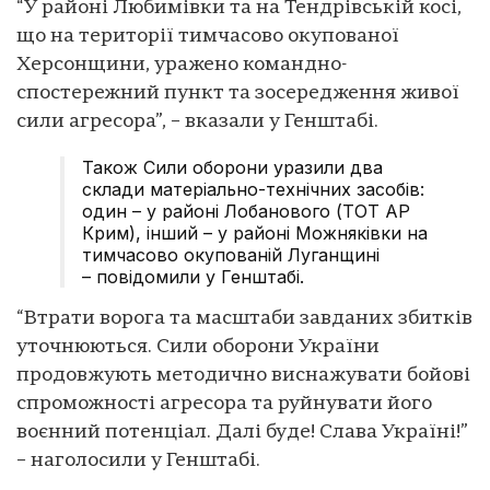
“У районі Любимівки та на Тендрівській косі,
що на території тимчасово окупованої
Херсонщини, уражено командно-
спостережний пункт та зосередження живої
сили агресора”, – вказали у Генштабі.
Також Сили оборони уразили два
склади матеріально-технічних засобів:
один – у районі Лобанового (ТОТ АР
Крим), інший – у районі Можняківки на
тимчасово окупованій Луганщині
– повідомили у Генштабі.
“Втрати ворога та масштаби завданих збитків
уточнюються. Сили оборони України
продовжують методично виснажувати бойові
спроможності агресора та руйнувати його
воєнний потенціал. Далі буде! Слава Україні!”
– наголосили у Генштабі.