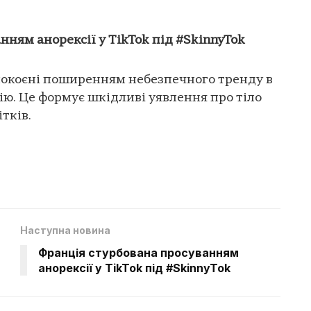
нням анорексії у TikTok під #SkinnyTok
покоєні поширенням небезпечного тренду в
ію. Це формує шкідливі уявлення про тіло
тків.
Наступна новина
Франція стурбована просуванням
анорексії у TikTok під #SkinnyTok