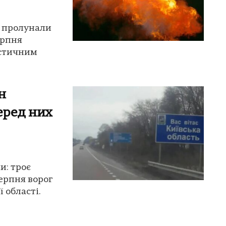
, пролунали
ерпня
істичним
н
еред них
и: троє
серпня ворог
 області.