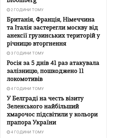
Bloomberg
2 ГОДИНИ ТОМУ
Британія, Франція, Німеччина
та Італія застерегли москву від
анексії грузинських територій у
річницю вторгнення
3 ГОДИНИ ТОМУ
Росія за 5 днів 41 раз атакувала
залізницю, пошкоджено 11
локомотивів
4 ГОДИНИ ТОМУ
У Белграді на честь візиту
Зеленського найбільший
хмарочос підсвітили у кольори
прапора України
4 ГОДИНИ ТОМУ