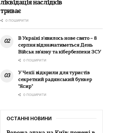
ліквідація наслідків
триває
0 ПОШИРИТИ
В Україні з'явилось нове свято – 8
серпня відзначатиметься День
Військ зв'язку та кібербезпеки ЗСУ
0 ПОШИРИТИ
У Чехії відкрили для туристів
секретний радянський бункер
"Ясир"
0 ПОШИРИТИ
ОСТАННІ НОВИНИ