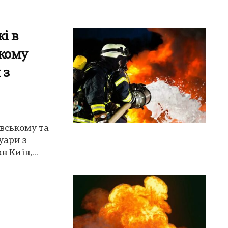
і в
ькому
 з
ївському та
уари з
 Київ,...