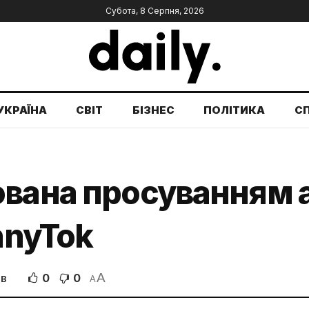
Субота, 8 Серпня, 2026
УКРАЇНА
СВІТ
БІЗНЕС
ПОЛІТИКА
С
вана просуванням а
nnyTok
A
0
0
ІВ
A