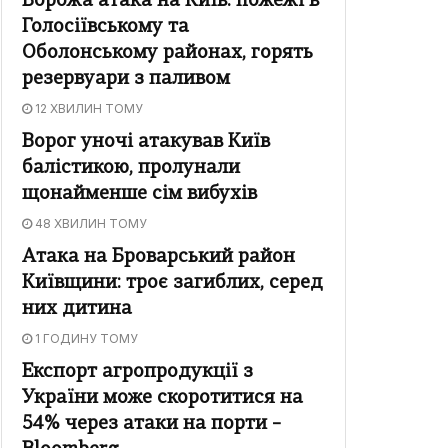
Ворожа атака на Київ: пожежі в
Голосіївському та
Оболонському районах, горять
резервуари з паливом
12 ХВИЛИН ТОМУ
Ворог уночі атакував Київ
балістикою, пролунали
щонайменше сім вибухів
48 ХВИЛИН ТОМУ
Атака на Броварський район
Київщини: троє загиблих, серед
них дитина
1 ГОДИНУ ТОМУ
Експорт агропродукції з
України може скоротитися на
54% через атаки на порти –