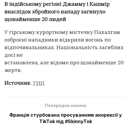
В індійському регіоні Джамму і Кашмір
внаслідок збройного нападу загинуло
щонайменше 20 людей
У гірському курортному містечку Пахалгам
озброєні нападники відкрили вогонь по
відпочивальниках. Національність загиблих
досі не
встановлена, але відомо про щонайменше 20
жертв.
Источник
:
УНН
Попередня новина
Франція стурбована просуванням анорексії у
TikTok під #SkinnyTok