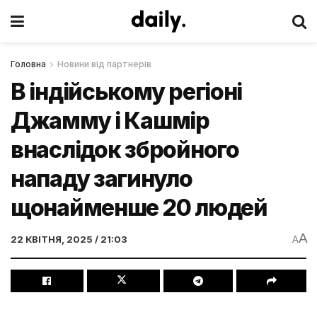
Головна
Новини від партнерів
В індійському регіоні
Джамму і Кашмір
внаслідок збройного
нападу загинуло
щонайменше 20 людей
A
22 КВІТНЯ, 2025 / 21:03
A