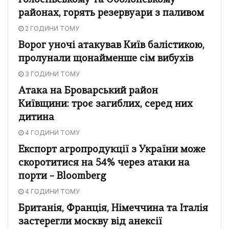
Голосіївському та Оболонському
районах, горять резервуари з паливом
2 ГОДИНИ ТОМУ
Ворог уночі атакував Київ балістикою,
пролунали щонайменше сім вибухів
3 ГОДИНИ ТОМУ
Атака на Броварський район
Київщини: троє загиблих, серед них
дитина
4 ГОДИНИ ТОМУ
Експорт агропродукції з України може
скоротитися на 54% через атаки на
порти – Bloomberg
4 ГОДИНИ ТОМУ
Британія, Франція, Німеччина та Італія
застерегли москву від анексії