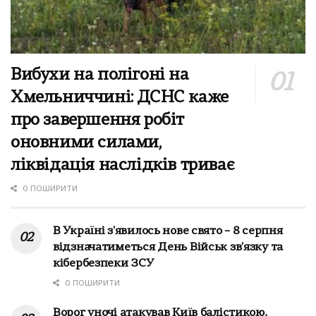
Вибухи на полігоні на
Хмельниччині: ДСНС каже
про завершення робіт
оновними силами,
ліквідація наслідків триває
0 ПОШИРИТИ
В Україні з'явилось нове свято – 8 серпня
відзначатиметься День Військ зв'язку та
кібербезпеки ЗСУ
0 ПОШИРИТИ
Ворог уночі атакував Київ балістикою,