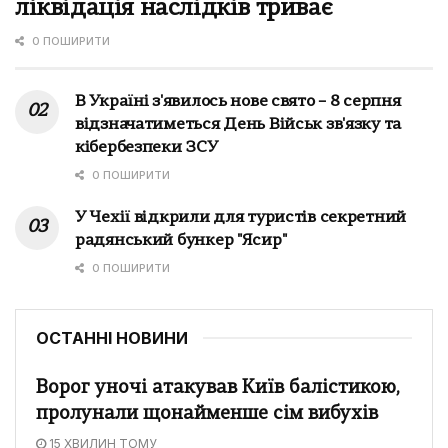
ліквідація наслідків триває
0 ПОШИРИТИ
В Україні з'явилось нове свято – 8 серпня
відзначатиметься День Військ зв'язку та
кібербезпеки ЗСУ
0 ПОШИРИТИ
У Чехії відкрили для туристів секретний
радянський бункер "Ясир"
0 ПОШИРИТИ
ОСТАННІ НОВИНИ
Ворог уночі атакував Київ балістикою,
пролунали щонайменше сім вибухів
15 ХВИЛИН ТОМУ