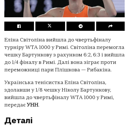
Еліна Світоліна вийшла до чвертьфіналу
турніру WTA 1000 у Римі. Світоліна перемогла
чешку Бартункову з рахунком 6:2, 6:3 і вийшла
до 1/4 фіналу в Римі. Далі вона зіграє проти
переможниці пари Плішкова — Рибакіна.
Українська тенісистка Еліна Світоліна,
здолавши у 1/8 чешку Ніколу Бартункову,
вийшла до чвертьфіналу WTA 1000 у Римі,
передає
УНН
.
Деталі