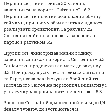
Перший сет, який тривав 30 хвилин,
завершився на користь Світоліної – 6:2.
Перший сет тенісистки розпочали з обміну
геймами, при цьому обом атлеткам вдалося
реалізувати брейкпойнт. За рахунку 2:2
Світоліна здійснила ривок та завершила
партію з рахунком 6:2.
Другий сет, який тривав майже годину,
завершився також на користь Світоліної – 6:3.
Тенісистки продовжували матч до рахунку
3:3. При цьому в усіх шести геймах Світоліна
та Бартункова реалізовували брейкпойнти.
Після цього Світоліна перехопила ініціативу і
у підсумку завершила матч перемогою – 6:3.
Зрештою Світоліній вдалося пробитися до 1/4
фіналу турніру, де зустрінеться із