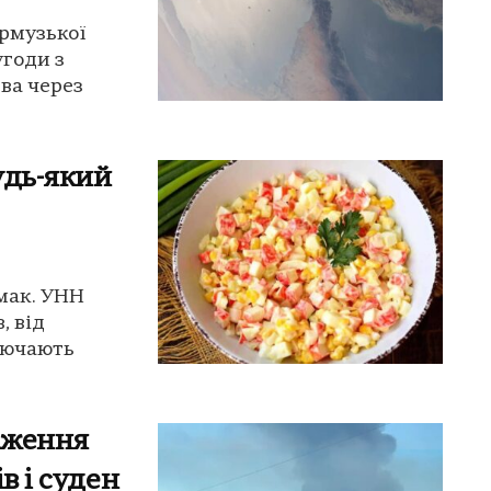
Ормузької
угоди з
ва через
удь-який
смак. УНН
, від
лючають
аження
в і суден