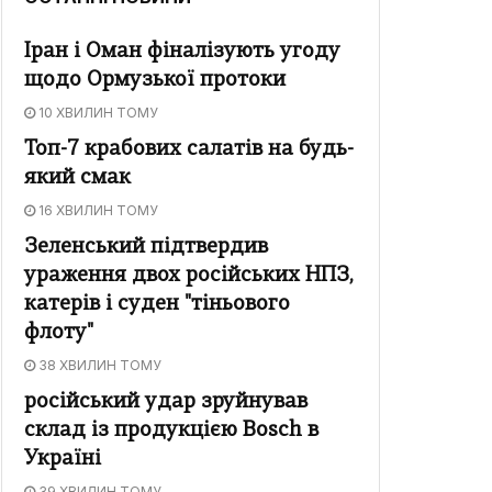
Іран і Оман фіналізують угоду
щодо Ормузької протоки
10 ХВИЛИН ТОМУ
Топ-7 крабових салатів на будь-
який смак
16 ХВИЛИН ТОМУ
Зеленський підтвердив
ураження двох російських НПЗ,
катерів і суден "тіньового
флоту"
38 ХВИЛИН ТОМУ
російський удар зруйнував
склад із продукцією Bosch в
Україні
39 ХВИЛИН ТОМУ