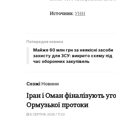
Источник
:
УНН
Попередня новина
Майже 60 млн грн за неякісні засоби
захисту для ЗСУ: викрито схему під
час оборонних закупівель
Схожі
Новини
Іран і Оман фіналізують уг
Ормузької протоки
6 СЕРПНЯ, 2026 / 11:23