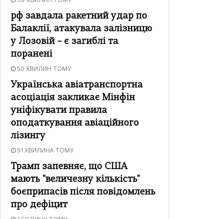
рф завдала ракетний удар по
Балаклії, атакувала залізницю
у Лозовій – є загиблі та
поранені
50 ХВИЛИН ТОМУ
Українська авіатранспортна
асоціація закликає Мінфін
уніфікувати правила
оподаткування авіаційного
лізингу
51 ХВИЛИНА ТОМУ
Трамп запевняє, що США
мають "величезну кількість"
боєприпасів після повідомлень
про дефіцит