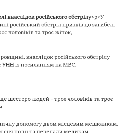
лі внаслідок російського обстрілу
<p>У
ні російський обстріл призвів до загибелі
роє чоловіків та троє жінок,
тровщині, внаслідок російського обстрілу
є
УНН
із посиланням на МВС.
ще шестеро людей – троє чоловіків та троє
я.
дичну допомогу двом місцевим мешканкам,
 місця події та передали медикам.