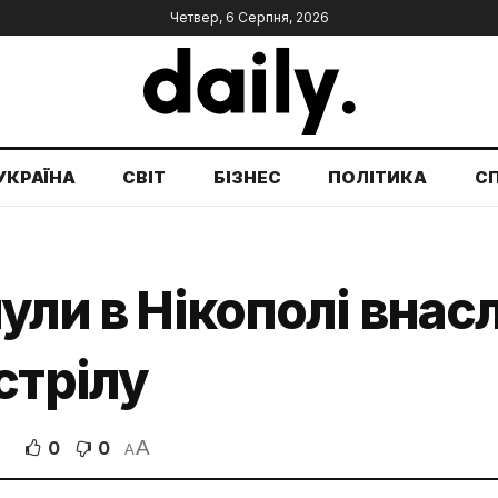
Четвер, 6 Серпня, 2026
УКРАЇНА
СВІТ
БІЗНЕС
ПОЛІТИКА
С
ули в Нікополі внас
стрілу
A
0
0
A