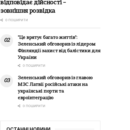
відповідає дійсності –
зовнішня розвідка
0 ПОШИРИТИ
"Це врятує багато життів":
Зеленський обговорив із лідером
Фінляндії захист від балістики для
України
0 ПОШИРИТИ
Зеленський обговорив із главою
МЗС Латвії російські атаки на
українські порти та
євроінтеграцію
0 ПОШИРИТИ
ОСТАННІ НОВИНИ