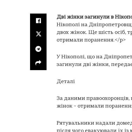
Дві жінки загинули в Нікопо
Нікополі на Дніпропетровщи
двох жінок. Ще шість осіб, т
отримали поранення.</p>
У Нікополі, що на Дніпропе
загинули дві жінки, переда
Деталі
За даними правоохоронців, 
жінок – отримали пораненн
Рятувальники надали доме
після чого евакуювали їх із