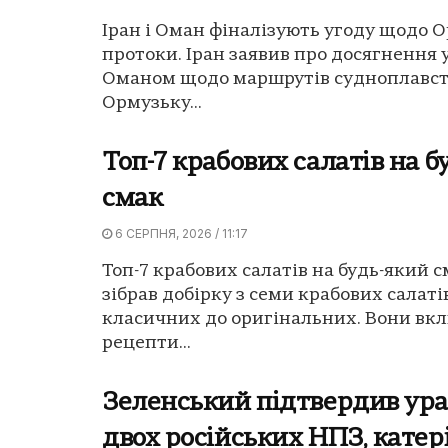
Іран і Оман фіналізують угоду щодо 
протоки. Іран заявив про досягнення 
Оманом щодо маршрутів судноплавст
Ормузьку...
Топ-7 крабових салатів на б
смак
6 СЕРПНЯ, 2026 / 11:17
Топ-7 крабових салатів на будь-який 
зібрав добірку з семи крабових салатів
класичних до оригінальних. Вони вк
рецепти...
Зеленський підтвердив ур
двох російських НПЗ, катері