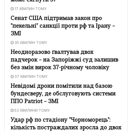
може сягнути 37°
17 ХВИЛИН ТОМУ
Сенат США підтримав закон про
"пекельні" санкції проти рф та Ірану –
ЗМІ
35 ХВИЛИН ТОМУ
Неодноразово ґвалтував двох
падчерок – на Запоріжжі суд залишив
без змін вирок 37-річному чоловіку
37 ХВИЛИН ТОМУ
Невідомі дрони помітили над базою
бундесверу, де обслуговують системи
ППО Patriot – ЗМІ
53 ХВИЛИНИ ТОМУ
Удар рф по стадіону "Чорноморець":
кількість постраждалих зросла до двох