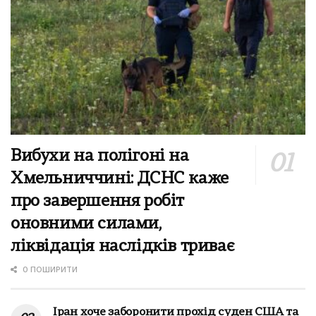
Вибухи на полігоні на
Хмельниччині: ДСНС каже
про завершення робіт
оновними силами,
ліквідація наслідків триває
0 ПОШИРИТИ
Іран хоче заборонити прохід суден США та