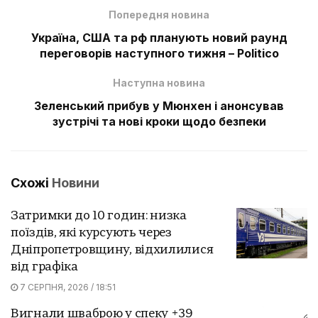
Попередня новина
Україна, США та рф планують новий раунд
переговорів наступного тижня – Politico
Наступна новина
Зеленський прибув у Мюнхен і анонсував
зустрічі та нові кроки щодо безпеки
Схожі
Новини
Затримки до 10 годин: низка
поїздів, які курсують через
Дніпропетровщину, відхилилися
від графіка
7 СЕРПНЯ, 2026 / 18:51
Вигнали шваброю у спеку +39