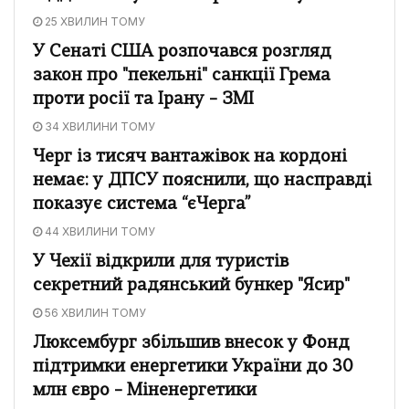
25 ХВИЛИН ТОМУ
У Сенаті США розпочався розгляд
закон про "пекельні" санкції Грема
проти росії та Ірану – ЗМІ
34 ХВИЛИНИ ТОМУ
Черг із тисяч вантажівок на кордоні
немає: у ДПСУ пояснили, що насправді
показує система “єЧерга”
44 ХВИЛИНИ ТОМУ
У Чехії відкрили для туристів
секретний радянський бункер "Ясир"
56 ХВИЛИН ТОМУ
Люксембург збільшив внесок у Фонд
підтримки енергетики України до 30
млн євро – Міненергетики