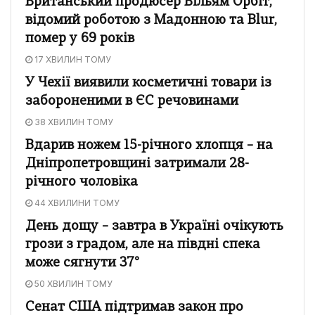
Британський продюсер Вільям Орбіт,
відомий роботою з Мадонною та Blur,
помер у 69 років
17 ХВИЛИН ТОМУ
У Чехії виявили косметичні товари із
забороненими в ЄС речовинами
38 ХВИЛИН ТОМУ
Вдарив ножем 15-річного хлопця – на
Дніпропетровщині затримали 28-
річного чоловіка
44 ХВИЛИНИ ТОМУ
День дощу – завтра в Україні очікують
грози з градом, але на півдні спека
може сягнути 37°
50 ХВИЛИН ТОМУ
Сенат США підтримав закон про