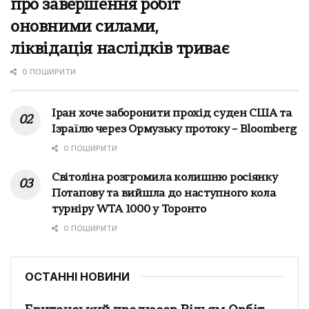
про завершення робіт
оновними силами,
ліквідація наслідків триває
0 ПОШИРИТИ
Іран хоче заборонити прохід суден США та
Ізраїлю через Ормузьку протоку – Bloomberg
0 ПОШИРИТИ
Світоліна розгромила колишню росіянку
Потапову та вийшла до наступного кола
турніру WTA 1000 у Торонто
0 ПОШИРИТИ
ОСТАННІ НОВИНИ