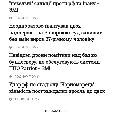
"пекельні" санкції проти рф та Ірану –
ЗМІ
1 ГОДИНУ ТОМУ
Неодноразово ґвалтував двох
падчерок – на Запоріжжі суд залишив
без змін вирок 37-річному чоловіку
1 ГОДИНУ ТОМУ
Невідомі дрони помітили над базою
бундесверу, де обслуговують системи
ППО Patriot – ЗМІ
1 ГОДИНУ ТОМУ
Удар рф по стадіону "Чорноморець":
кількість постраждалих зросла до двох
2 ГОДИНИ ТОМУ
ПОКАЗАТИ ЩЕ