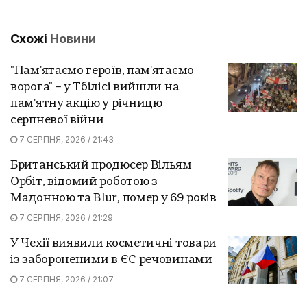
Схожі
Новини
"Пам'ятаємо героїв, пам'ятаємо
ворога" – у Тбілісі вийшли на
пам'ятну акцію у річницю
серпневої війни
7 СЕРПНЯ, 2026 / 21:43
Британський продюсер Вільям
Орбіт, відомий роботою з
Мадонною та Blur, помер у 69 років
7 СЕРПНЯ, 2026 / 21:29
У Чехії виявили косметичні товари
із забороненими в ЄС речовинами
7 СЕРПНЯ, 2026 / 21:07